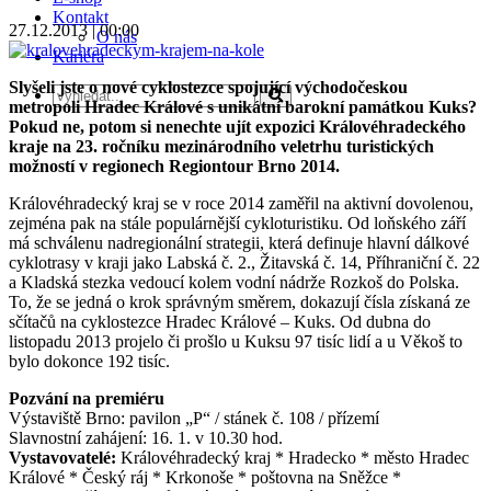
Kontakt
27.12.2013 | 00:00
O nás
Kariéra
Slyšeli jste o nové cyklostezce spojující východočeskou
metropoli Hradec Králové s unikátní barokní památkou Kuks?
Pokud ne, potom si nenechte ujít expozici Královéhradeckého
kraje na 23. ročníku mezinárodního veletrhu turistických
možností v regionech Regiontour Brno 2014.
Královéhradecký kraj se v roce 2014 zaměřil na aktivní dovolenou,
zejména pak na stále populárnější cykloturistiku. Od loňského září
má schválenu nadregionální strategii, která definuje hlavní dálkové
cyklotrasy v kraji jako Labská č. 2., Žitavská č. 14, Příhraniční č. 22
a Kladská stezka vedoucí kolem vodní nádrže Rozkoš do Polska.
To, že se jedná o krok správným směrem, dokazují čísla získaná ze
sčítačů na cyklostezce Hradec Králové – Kuks. Od dubna do
listopadu 2013 projelo či prošlo u Kuksu 97 tisíc lidí a u Věkoš to
bylo dokonce 192 tisíc.
Pozvání na premiéru
Výstaviště Brno: pavilon „P“ / stánek č. 108 / přízemí
Slavnostní zahájení: 16. 1. v 10.30 hod.
Vystavovatelé:
Královéhradecký kraj * Hradecko * město Hradec
Králové * Český ráj * Krkonoše * poštovna na Sněžce *