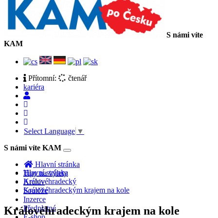
S námi víte
KAM
Přítomní:
čtenář
kariéra
Select Language
▼
S námi víte KAM
Toggle
navigation
Hlavní stránka
Hlavní stránka
Tipy na výlety
Královéhradecký
Archiv
Královéhradeckým krajem na kole
Soutěže
Inzerce
Předplatné
Královéhradeckým krajem na kole
E-shop