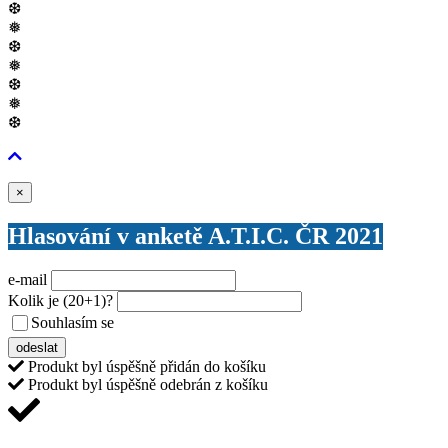
❆
❅
❆
❅
❆
❅
❆
Zavřít
×
Hlasování v anketě A.T.I.C. ČR 2021
e-mail
Kolik je
(20+1)
?
Souhlasím se
VŠEOBECNÝMI PODMÍNKAMI ANKETY O CENY
odeslat
Produkt byl úspěšně přidán do košíku
Produkt byl úspěšně odebrán z košíku