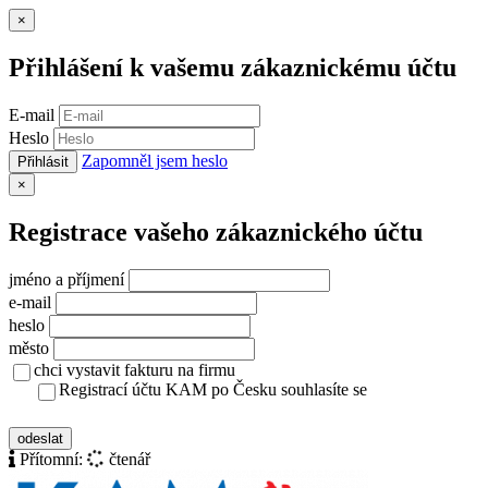
Zavřít
×
Přihlášení k vašemu zákaznickému účtu
E-mail
Heslo
Zapomněl jsem heslo
Přihlásit
Zavřít
×
Registrace vašeho zákaznického účtu
jméno a příjmení
e-mail
heslo
město
chci vystavit fakturu na firmu
Registrací účtu KAM po Česku souhlasíte se
zásady ochrany osobních údajů
odeslat
Přítomní:
čtenář