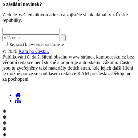
o zásílání novinek?
Zadejte Vaši emailovou adresu a zajistěte si tak aktuality z České
republiky.
Registrací k newsletteru souhlasíte se
zásadami ochrany osobních údajů
© 2026
Kam po Česku.
Publikování či další šíření obsahu www stránek kampocesku.cz bez
vědomí redakce není slušné a odporuje autorskému zákonu. Často
jsou tu zveřejněny také materiály třetích stran, kde jejich další šíření
je možné pouze se souhlasem redakce KAM po Česku. Děkujeme
za pochopení.
❅
❆
❅
❆
❅