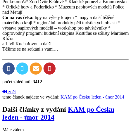
Podkrkonoší* Zoo Dvůr Králové * Kladské pomezí a Broumovsko
* Orlické hory a Podorlicko * Muzeum papírových modelů Police
nad Metují
Co na vás čeká:
tipy na výlety krajem * mapy a další tištěné
materiály o kraji * regionální produkty pěti turistických oblastí *
výstava papírových modelů – workshop pro návštěvníky *
doprovodný program: hudební skupina Kostitřas se sólisty Martinem
Růžou
a Lívií Kuchařovou a další…
Těšíme se na setkání s vámi…
počet zhlédnutí:
3412
zpět
tento článek najdete ve vydání:
KAM po Česku leden - únor 2014
Další články z vydání
KAM po Česku
leden - únor 2014
Máte zájem