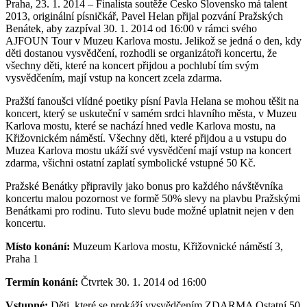
Praha, 23. 1. 2014 – Finalista soutěže Česko Slovensko má talent
2013, originální písničkář, Pavel Helan přijal pozvání Pražských
Benátek, aby zazpíval 30. 1. 2014 od 16:00 v rámci svého
AJFOUN Tour v Muzeu Karlova mostu. Jelikož se jedná o den, kdy
děti dostanou vysvědčení, rozhodli se organizátoři koncertu, že
všechny děti, které na koncert přijdou a pochlubí tím svým
vysvědčením, mají vstup na koncert zcela zdarma.
Pražští fanoušci vlídné poetiky písní Pavla Helana se mohou těšit na
koncert, který se uskuteční v samém srdci hlavního města, v Muzeu
Karlova mostu, které se nachází hned vedle Karlova mostu, na
Křižovnickém náměstí. Všechny děti, které přijdou a u vstupu do
Muzea Karlova mostu ukáží své vysvědčení mají vstup na koncert
zdarma, všichni ostatní zaplatí symbolické vstupné 50 Kč.
Pražské Benátky připravily jako bonus pro každého návštěvníka
koncertu malou pozornost ve formě 50% slevy na plavbu Pražskými
Benátkami pro rodinu. Tuto slevu bude možné uplatnit nejen v den
koncertu.
Místo konání:
Muzeum Karlova mostu, Křižovnické náměstí 3,
Praha 1
Termín konání:
Čtvrtek 30. 1. 2014 od 16:00
Vstupné:
Děti, které se prokáží vysvědčením ZDARMA Ostatní 50