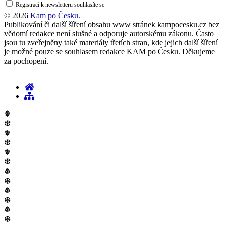
Registrací k newsletteru souhlasíte se
zásadami ochrany osobních údajů
© 2026
Kam po Česku.
Publikování či další šíření obsahu www stránek kampocesku.cz bez
vědomí redakce není slušné a odporuje autorskému zákonu. Často
jsou tu zveřejněny také materiály třetích stran, kde jejich další šíření
je možné pouze se souhlasem redakce KAM po Česku. Děkujeme
za pochopení.
❅
❆
❅
❆
❅
❆
❅
❆
❅
❆
❅
❆