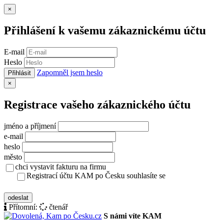
Zavřít
×
Přihlášení k vašemu zákaznickému účtu
E-mail
Heslo
Zapomněl jsem heslo
Přihlásit
Zavřít
×
Registrace vašeho zákaznického účtu
jméno a příjmení
e-mail
heslo
město
chci vystavit fakturu na firmu
Registrací účtu KAM po Česku souhlasíte se
zásady ochrany osobních údajů
odeslat
Přítomní:
čtenář
S námi víte KAM