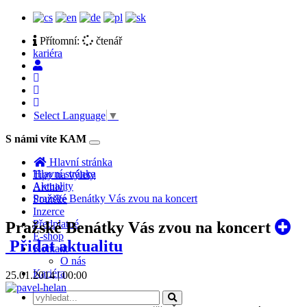
Přítomní:
čtenář
kariéra
Select Language
▼
S námi víte KAM
Toggle
navigation
Hlavní stránka
Hlavní stránka
Tipy na výlety
Aktuality
Archiv
Pražské Benátky Vás zvou na koncert
Soutěže
Inzerce
Předplatné
Pražské Benátky Vás zvou na koncert
E-shop
Přidat aktualitu
Kontakt
O nás
Kariéra
25.01.2014 | 00:00