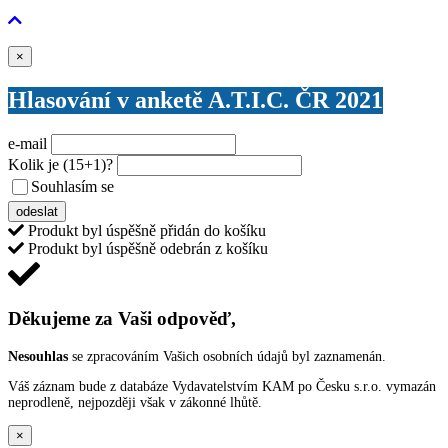
Zavřít
×
Hlasování v anketě A.T.I.C. ČR 2021
e-mail
Kolik je
(15+1)
?
Souhlasím se
VŠEOBECNÝMI PODMÍNKAMI ANKETY O CENY
odeslat
Produkt byl úspěšně přidán do košíku
Produkt byl úspěšně odebrán z košíku
Děkujeme za Vaši odpověď,
Nesouhlas
se zpracováním Vašich osobních údajů byl zaznamenán.
Váš záznam bude z databáze Vydavatelstvím KAM po Česku s.r.o. vymazán
neprodleně, nejpozději však v zákonné lhůtě.
×