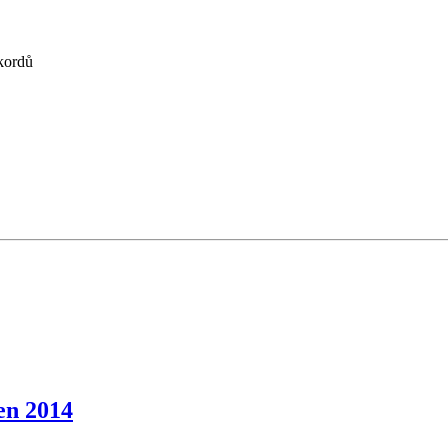
kordů
en 2014