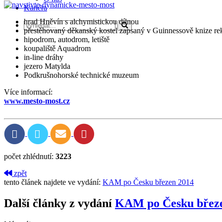
Kariéra
hrad Hněvín s alchymistickou dílnou
přestěhovaný děkanský kostel zapsaný v Guinnessově knize re
hipodrom, autodrom, letiště
koupaliště Aquadrom
in-line dráhy
jezero Matylda
Podkrušnohorské technické muzeum
Více informací:
www.mesto-most.cz
počet zhlédnutí:
3223
zpět
tento článek najdete ve vydání:
KAM po Česku březen 2014
Další články z vydání
KAM po Česku břez