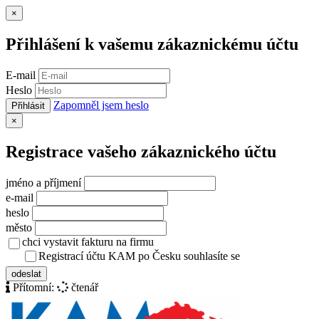
Zavřít
×
Přihlášení k vašemu zákaznickému účtu
E-mail
Heslo
Zapomněl jsem heslo
Přihlásit
Zavřít
×
Registrace vašeho zákaznického účtu
jméno a příjmení
e-mail
heslo
město
chci vystavit fakturu na firmu
Registrací účtu KAM po Česku souhlasíte se
zásady ochrany osob
odeslat
Přítomní:
čtenář