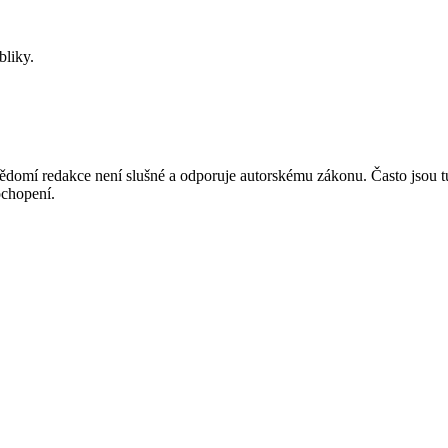
bliky.
mí redakce není slušné a odporuje autorskému zákonu. Často jsou tu zve
chopení.