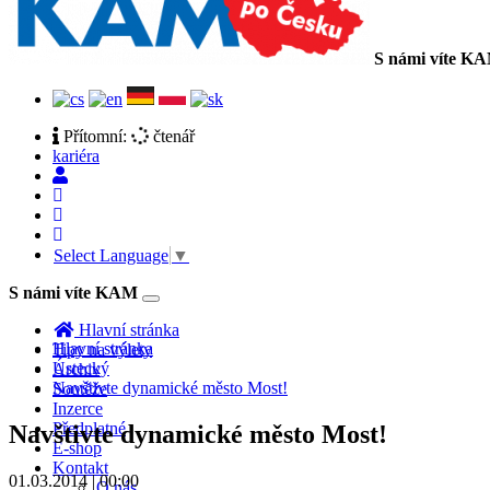
S námi víte K
Přítomní:
čtenář
kariéra
Select Language
▼
S námi víte KAM
Toggle
navigation
Hlavní stránka
Hlavní stránka
Tipy na výlety
Ústecký
Archiv
Navštivte dynamické město Most!
Soutěže
Inzerce
Předplatné
Navštivte dynamické město Most!
E-shop
Kontakt
01.03.2014 | 00:00
O nás