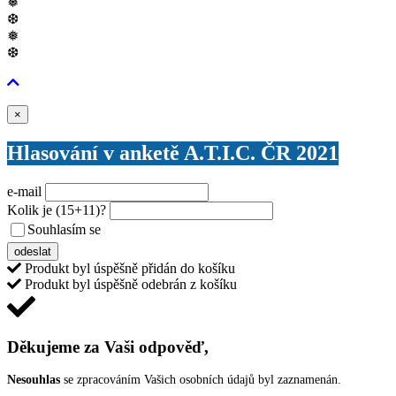
❅
❆
❅
❆
Zavřít
×
Hlasování v anketě A.T.I.C. ČR 2021
e-mail
Kolik je
(15+11)
?
Souhlasím se
VŠEOBECNÝMI PODMÍNKAMI ANKETY O CENY
odeslat
Produkt byl úspěšně přidán do košíku
Produkt byl úspěšně odebrán z košíku
Děkujeme za Vaši odpověď,
Nesouhlas
se zpracováním Vašich osobních údajů byl zaznamenán.