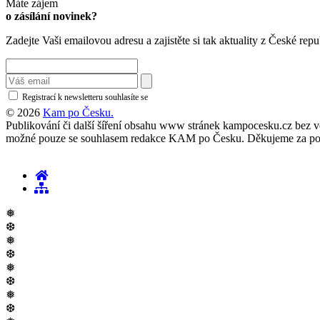
Máte zájem
o zásílání novinek?
Zadejte Vaši emailovou adresu a zajistěte si tak aktuality z České repu
Registrací k newsletteru souhlasíte se
zásadami ochrany osobních údajů
© 2026
Kam po Česku.
Publikování či další šíření obsahu www stránek kampocesku.cz bez vědo
možné pouze se souhlasem redakce KAM po Česku. Děkujeme za po
❅
❆
❅
❆
❅
❆
❅
❆