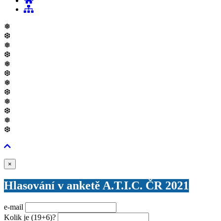
❅
❆
❅
❆
❅
❆
❅
❆
❅
❆
❅
❆
Zavřít
×
Hlasování v anketě A.T.I.C. ČR 2021
e-mail
Kolik je
(19+6)
?