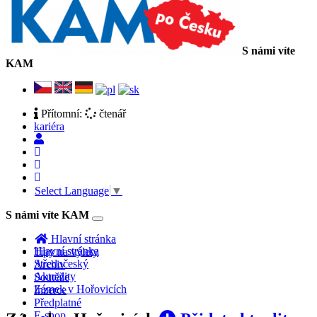
S námi víte
KAM
Přítomní:
čtenář
kariéra
Select Language
▼
S námi víte KAM
Toggle
navigation
Hlavní stránka
Hlavní stránka
Tipy na výlety
Středočeský
Archiv
Aktuality
Soutěže
Zámek v Hořovicích
Inzerce
Předplatné
E-shop