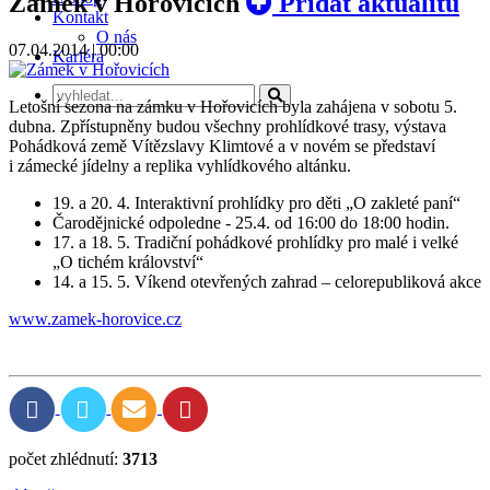
Zámek v Hořovicích
Přidat aktualitu
Kontakt
O nás
07.04.2014 | 00:00
Kariéra
Letošní sezona na zámku v Hořovicích byla zahájena v sobotu 5.
dubna. Zpřístupněny budou všechny prohlídkové trasy, výstava
Pohádková země Vítězslavy Klimtové a v novém se představí
i zámecké jídelny a replika vyhlídkového altánku.
19. a 20. 4. Interaktivní prohlídky pro děti „O zakleté paní“
Čarodějnické odpoledne - 25.4. od 16:00 do 18:00 hodin.
17. a 18. 5. Tradiční pohádkové prohlídky pro malé i velké
„O tichém království“
14. a 15. 5. Víkend otevřených zahrad – celorepubliková akce
www.zamek-horovice.cz
počet zhlédnutí:
3713