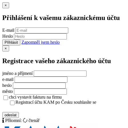
Zavřít
×
Přihlášení k vašemu zákaznickému účtu
E-mail
Heslo
Zapomněl jsem heslo
Přihlásit
Zavřít
×
Registrace vašeho zákaznického účtu
jméno a příjmení
e-mail
heslo
město
chci vystavit fakturu na firmu
Registrací účtu KAM po Česku souhlasíte se
zásady ochrany osobních údajů
odeslat
Přítomní:
čtenář