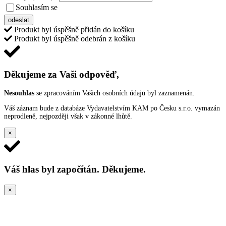
Souhlasím se
VŠEOBECNÝMI PODMÍNKAMI ANKETY O CENY
odeslat
Produkt byl úspěšně přidán do košíku
Produkt byl úspěšně odebrán z košíku
Děkujeme za Vaši odpověď,
Nesouhlas
se zpracováním Vašich osobních údajů byl zaznamenán.
Váš záznam bude z databáze Vydavatelstvím KAM po Česku s.r.o. vymazán
neprodleně, nejpozději však v zákonné lhůtě.
×
Váš hlas byl započítán. Děkujeme.
×