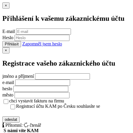
Zavřít
×
Přihlášení k vašemu zákaznickému účtu
E-mail
Heslo
Zapomněl jsem heslo
Přihlásit
Zavřít
×
Registrace vašeho zákaznického účtu
jméno a příjmení
e-mail
heslo
město
chci vystavit fakturu na firmu
Registrací účtu KAM po Česku souhlasíte se
zásady ochrany osobních údajů
odeslat
Přítomní:
čtenář
S námi víte KAM