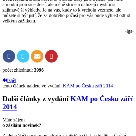
a modrá jsou sice delší, ale méně strmé a nabízejí myslím si
zajímavější výhledy. Je na vás, kudy to k vrcholu vezmete, ale
můžete si být jistí, že za dobrého počasí pro vás bude výhled odtud
velkým zážitkem.
-lgs-
počet zhlédnutí:
3996
zpět
tento článek najdete ve vydání:
KAM po Česku září 2014
Další články z vydání
KAM po Česku září
2014
Máte zájem
o zásílání novinek?
Zadejte Vaši emailovou adresu a zajistěte si tak aktuality z České