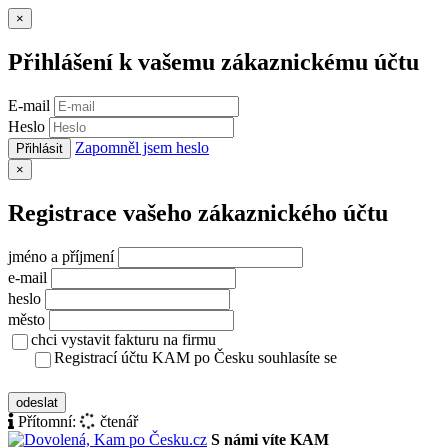
Zavřít
×
Přihlášení k vašemu zákaznickému účtu
E-mail
Heslo
Zapomněl jsem heslo
Přihlásit
Zavřít
×
Registrace vašeho zákaznického účtu
jméno a příjmení
e-mail
heslo
město
chci vystavit fakturu na firmu
Registrací účtu KAM po Česku souhlasíte se
zásady ochrany osobních údajů
odeslat
Přítomní:
čtenář
S námi víte KAM