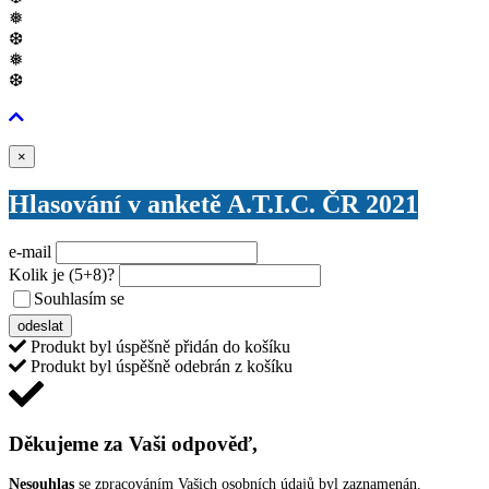
❅
❆
❅
❆
Zavřít
×
Hlasování v anketě A.T.I.C. ČR 2021
e-mail
Kolik je
(5+8)
?
Souhlasím se
VŠEOBECNÝMI PODMÍNKAMI ANKETY O CENY
odeslat
Produkt byl úspěšně přidán do košíku
Produkt byl úspěšně odebrán z košíku
Děkujeme za Vaši odpověď,
Nesouhlas
se zpracováním Vašich osobních údajů byl zaznamenán.