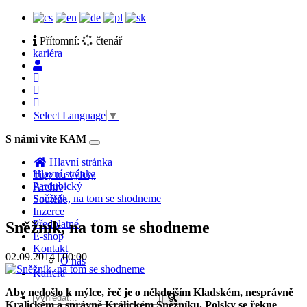
Přítomní:
čtenář
kariéra
Select Language
▼
S námi víte KAM
Toggle
navigation
Hlavní stránka
Hlavní stránka
Tipy na výlety
Pardubický
Archiv
Sněžník, na tom se shodneme
Soutěže
Inzerce
Předplatné
Sněžník, na tom se shodneme
E-shop
Kontakt
02.09.2014 | 00:00
O nás
Kariéra
Aby nedošlo k mýlce, řeč je o někdejším Kladském, nesprávně
Kralickém a správně Králickém Sněžníku. Polsky se řekne