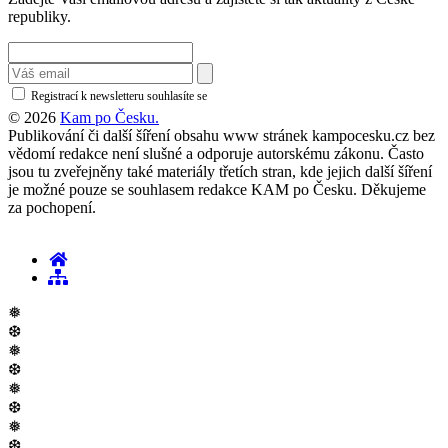
republiky.
Registrací k newsletteru souhlasíte se
zásadami ochrany osobních údajů
© 2026
Kam po Česku.
Publikování či další šíření obsahu www stránek kampocesku.cz bez
vědomí redakce není slušné a odporuje autorskému zákonu. Často
jsou tu zveřejněny také materiály třetích stran, kde jejich další šíření
je možné pouze se souhlasem redakce KAM po Česku. Děkujeme
za pochopení.
❅
❆
❅
❆
❅
❆
❅
❆