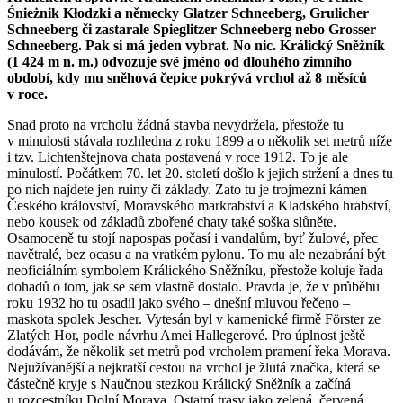
Śnieżnik Kłodzki a německy Glatzer Schneeberg, Grulicher
Schneeberg či zastarale Spieglitzer Schneeberg nebo Grosser
Schneeberg. Pak si má jeden vybrat. No nic. Králický Sněžník
(1 424 m n. m.) odvozuje své jméno od dlouhého zimního
období, kdy mu sněhová čepice pokrývá vrchol až 8 měsíců
v roce.
Snad proto na vrcholu žádná stavba nevydržela, přestože tu
v minulosti stávala rozhledna z roku 1899 a o několik set metrů níže
i tzv. Lichtenštejnova chata postavená v roce 1912. To je ale
minulostí. Počátkem 70. let 20. století došlo k jejich stržení a dnes tu
po nich najdete jen ruiny či základy. Zato tu je trojmezní kámen
Českého království, Moravského markrabství a Kladského hrabství,
nebo kousek od základů zbořené chaty také soška slůněte.
Osamoceně tu stojí napospas počasí i vandalům, byť žulové, přec
navětralé, bez ocasu a na vratkém pylonu. To mu ale nezabrání být
neoficiálním symbolem Králického Sněžníku, přestože koluje řada
dohadů o tom, jak se sem vlastně dostalo. Pravda je, že v průběhu
roku 1932 ho tu osadil jako svého – dnešní mluvou řečeno –
maskota spolek Jescher. Vytesán byl v kamenické firmě Förster ze
Zlatých Hor, podle návrhu Amei Hallegerové. Pro úplnost ještě
dodávám, že několik set metrů pod vrcholem pramení řeka Morava.
Nejužívanější a nejkratší cestou na vrchol je žlutá značka, která se
částečně kryje s Naučnou stezkou Králický Sněžník a začíná
u rozcestníku Dolní Morava. Ostatní trasy jako zelená, červená