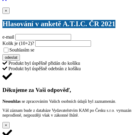
Zavřít
×
Hlasování v anketě A.T.I.C. ČR 2021
e-mail
Kolik je
(10+2)
?
Souhlasím se
VŠEOBECNÝMI PODMÍNKAMI ANKETY O CENY
odeslat
Produkt byl úspěšně přidán do košíku
Produkt byl úspěšně odebrán z košíku
Děkujeme za Vaši odpověď,
Nesouhlas
se zpracováním Vašich osobních údajů byl zaznamenán.
Váš záznam bude z databáze Vydavatelstvím KAM po Česku s.r.o. vymazán
neprodleně, nejpozději však v zákonné lhůtě.
×