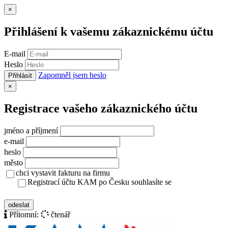
Zavřít
×
Přihlášení k vašemu zákaznickému účtu
E-mail
Heslo
Zapomněl jsem heslo
Přihlásit
Zavřít
×
Registrace vašeho zákaznického účtu
jméno a příjmení
e-mail
heslo
město
chci vystavit fakturu na firmu
Registrací účtu KAM po Česku souhlasíte se
zásady ochrany osobních údajů
odeslat
Přítomní:
čtenář