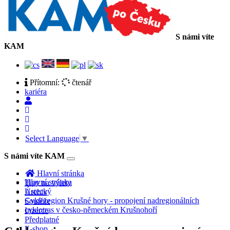
S námi víte
KAM
Přítomní:
čtenář
kariéra
Select Language
▼
S námi víte KAM
Toggle
navigation
Hlavní stránka
Hlavní stránka
Tipy na výlety
Ústecký
Archiv
Cykloregion Krušné hory - propojení nadregionálních
Soutěže
cyklotras v česko-německém Krušnohoří
Inzerce
Předplatné
E-shop