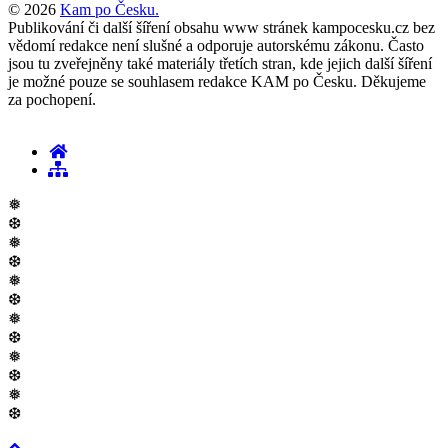
© 2026
Kam po Česku.
Publikování či další šíření obsahu www stránek kampocesku.cz bez
vědomí redakce není slušné a odporuje autorskému zákonu. Často
jsou tu zveřejněny také materiály třetích stran, kde jejich další šíření
je možné pouze se souhlasem redakce KAM po Česku. Děkujeme
za pochopení.
❅
❆
❅
❆
❅
❆
❅
❆
❅
❆
❅
❆