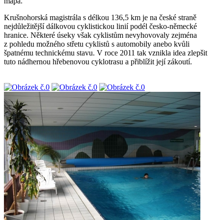
mapa.
Krušnohorská magistrála s délkou 136,5 km je na české straně
nejdůležitější dálkovou cyklistickou linií podél česko-německé
hranice. Některé úseky však cyklistům nevyhovovaly zejména
z pohledu možného střetu cyklistů s automobily anebo kvůli
špatnému technickému stavu. V roce 2011 tak vznikla idea zlepšit
tuto nádhernou hřebenovou cyklotrasu a přiblížit její zákoutí.