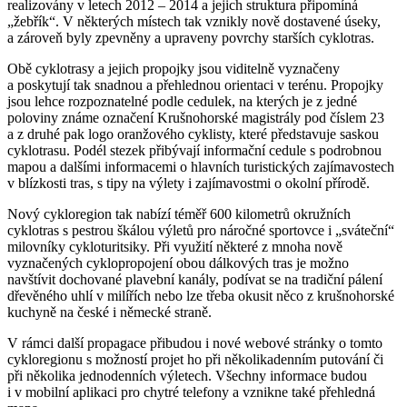
realizovány v letech 2012 – 2014 a jejich struktura připomíná
„žebřík“. V některých místech tak vznikly nově dostavené úseky,
a zároveň byly zpevněny a upraveny povrchy starších cyklotras.
Obě cyklotrasy a jejich propojky jsou viditelně vyznačeny
a poskytují tak snadnou a přehlednou orientaci v terénu. Propojky
jsou lehce rozpoznatelné podle cedulek, na kterých je z jedné
poloviny známe označení Krušnohorské magistrály pod číslem 23
a z druhé pak logo oranžového cyklisty, které představuje saskou
cyklotrasu. Podél stezek přibývají informační cedule s podrobnou
mapou a dalšími informacemi o hlavních turistických zajímavostech
v blízkosti tras, s tipy na výlety i zajímavostmi o okolní přírodě.
Nový cykloregion tak nabízí téměř 600 kilometrů okružních
cyklotras s pestrou škálou výletů pro náročné sportovce i „sváteční“
milovníky cykloturitsiky. Při využití některé z mnoha nově
vyznačených cyklopropojení obou dálkových tras je možno
navštívit dochované plavební kanály, podívat se na tradiční pálení
dřevěného uhlí v milířích nebo lze třeba okusit něco z krušnohorské
kuchyně na české i německé straně.
V rámci další propagace přibudou i nové webové stránky o tomto
cykloregionu s možností projet ho při několikadenním putování či
při několika jednodenních výletech. Všechny informace budou
i v mobilní aplikaci pro chytré telefony a vznikne také přehledná