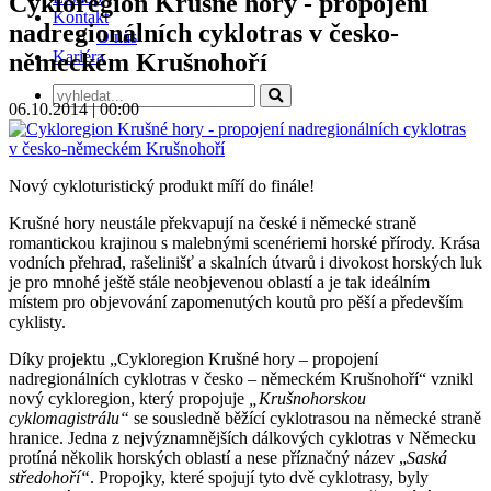
Cykloregion Krušné hory - propojení
Kontakt
nadregionálních cyklotras v česko-
O nás
Kariéra
německém Krušnohoří
06.10.2014 | 00:00
Nový cykloturistický produkt míří do finále!
Krušné hory neustále překvapují na české i německé straně
romantickou krajinou s malebnými scenériemi horské přírody. Krása
vodních přehrad, rašelinišť a skalních útvarů i divokost horských luk
je pro mnohé ještě stále neobjevenou oblastí a je tak ideálním
místem pro objevování zapomenutých koutů pro pěší a především
cyklisty.
Díky projektu „Cykloregion Krušné hory – propojení
nadregionálních cyklotras v česko – německém Krušnohoří“ vznikl
nový cykloregion, který propojuje
„Krušnohorskou
cyklomagistrálu“
se sousledně běžící cyklotrasou na německé straně
hranice. Jedna z nejvýznamnějších dálkových cyklotras v Německu
protíná několik horských oblastí a nese příznačný název „
Saská
středohoří“
. Propojky, které spojují tyto dvě cyklotrasy, byly