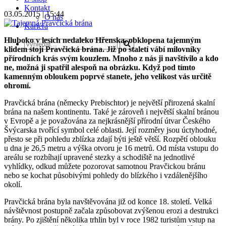
Kontakt
03.05.2015 | 15:44
O nás
Kariéra
Hluboko v lesích nedaleko Hřenska, obklopena tajemným
klidem stojí Pravčická brána. Již po staletí vábí milovníky
přírodních krás svým kouzlem. Mnoho z nás ji navštívilo a kdo
ne, možná ji spatřil alespoň na obrázku. Když pod tímto
kamenným obloukem poprvé stanete, jeho velikost vás určitě
ohromí.
Pravčická brána (německy Prebischtor) je největší přirozená skalní
brána na našem kontinentu. Také je zároveň i největší skalní bránou
v Evropě a je považována za nejkrásnější přírodní útvar Českého
Švýcarska tvořící symbol celé oblasti. Její rozměry jsou úctyhodné,
přesto se při pohledu zblízka zdají býti ještě větší. Rozpětí oblouku
u dna je 26,5 metru a výška otvoru je 16 metrů. Od místa vstupu do
areálu se rozbíhají upravené stezky a schodiště na jednotlivé
vyhlídky, odkud můžete pozorovat samotnou Pravčickou bránu
nebo se kochat působivými pohledy do blízkého i vzdálenějšího
okolí.
Pravčická brána byla navštěvována již od konce 18. století. Velká
návštěvnost postupně začala způsobovat zvýšenou erozi a destrukci
brány. Po zjištění několika trhlin byl v roce 1982 turistům vstup na