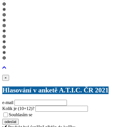
❆
❅
❆
❅
❆
❅
❆
❅
❆
❅
❆
Zavřít
×
Hlasování v anketě A.T.I.C. ČR 2021
e-mail
Kolik je
(10+12)
?
Souhlasím se
VŠEOBECNÝMI PODMÍNKAMI ANKETY O CENY
odeslat