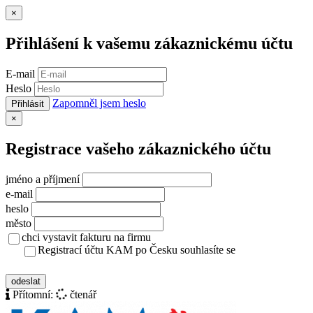
Zavřít
×
Přihlášení k vašemu zákaznickému účtu
E-mail
Heslo
Zapomněl jsem heslo
Přihlásit
Zavřít
×
Registrace vašeho zákaznického účtu
jméno a příjmení
e-mail
heslo
město
chci vystavit fakturu na firmu
Registrací účtu KAM po Česku souhlasíte se
zásady ochrany osobních údajů
odeslat
Přítomní:
čtenář