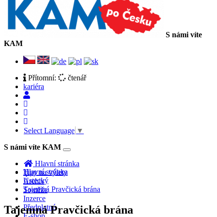
S námi víte
KAM
Přítomní:
čtenář
kariéra
Select Language
▼
S námi víte KAM
Toggle
navigation
Hlavní stránka
Hlavní stránka
Tipy na výlety
Ústecký
Archiv
Tajemná Pravčická brána
Soutěže
Inzerce
Předplatné
Tajemná Pravčická brána
E-shop