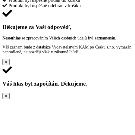
Produkt byl úspěšně přidán do košíku
Produkt byl úspěšně odebrán z košíku
Děkujeme za Vaši odpověď,
Nesouhlas
se zpracováním Vašich osobních údajů byl zaznamenán.
Váš záznam bude z databáze Vydavatelstvím KAM po Česku s.r.o. vymazán
neprodleně, nejpozději však v zákonné lhůtě.
×
Váš hlas byl započítán. Děkujeme.
×