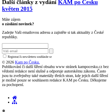
Další články z vydání
KAM po Česku
květen 2015
Máte zájem
o zásílání novinek?
Zadejte Vaši emailovou adresu a zajistěte si tak aktuality z České
republiky.
Registrací k newsletteru souhlasíte se
zásadami ochrany osobních údajů
© 2026
Kam po Česku.
Publikování či další šíření obsahu www stránek kampocesku.cz bez
vědomí redakce není slušné a odporuje autorskému zákonu. Často
jsou tu zveřejněny také materiály třetích stran, kde jejich další šíření
je možné pouze se souhlasem redakce KAM po Česku. Děkujeme
za pochopení.
❅