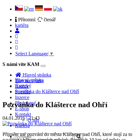
Přítomní:
čtenář
kariéra
Select Language
▼
S námi víte KAM
Toggle
navigation
Hlavní stránka
Hlavní stránka
Tipy na výlety
Ústecký
Archiv
Pozvánka do Klášterce nad Ohří
Soutěže
Inzerce
Předplatné
Pozvánka do Klášterce nad Ohří
E-shop
Kontakt
04.01.2016 | 21:43
O nás
Kariéra
Přijměte mé pozvání do města Klášterce nad Ohří, které stojí za to
navštívit i během zimních měsíců. Pouhých 10 km od města se