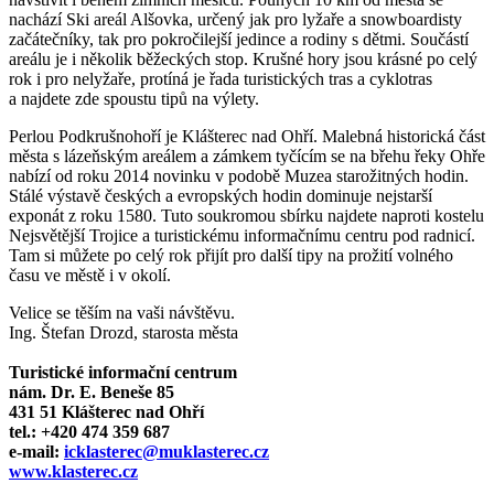
nachází Ski areál Alšovka, určený jak pro lyžaře a snowboardisty
začátečníky, tak pro pokročilejší jedince a rodiny s dětmi. Součástí
areálu je i několik běžeckých stop. Krušné hory jsou krásné po celý
rok i pro nelyžaře, protíná je řada turistických tras a cyklotras
a najdete zde spoustu tipů na výlety.
Perlou Podkrušnohoří je Klášterec nad Ohří. Malebná historická část
města s lázeňským areálem a zámkem tyčícím se na břehu řeky Ohře
nabízí od roku 2014 novinku v podobě Muzea starožitných hodin.
Stálé výstavě českých a evropských hodin dominuje nejstarší
exponát z roku 1580. Tuto soukromou sbírku najdete naproti kostelu
Nejsvětější Trojice a turistickému informačnímu centru pod radnicí.
Tam si můžete po celý rok přijít pro další tipy na prožití volného
času ve městě i v okolí.
Velice se těším na vaši návštěvu.
Ing. Štefan Drozd, starosta města
Turistické informační centrum
nám. Dr. E. Beneše 85
431 51 Klášterec nad Ohří
tel.: +420 474 359 687
e-mail:
icklasterec@muklasterec.cz
www.klasterec.cz