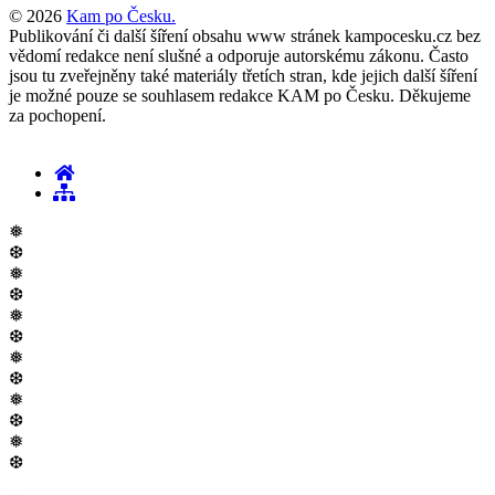
© 2026
Kam po Česku.
Publikování či další šíření obsahu www stránek kampocesku.cz bez
vědomí redakce není slušné a odporuje autorskému zákonu. Často
jsou tu zveřejněny také materiály třetích stran, kde jejich další šíření
je možné pouze se souhlasem redakce KAM po Česku. Děkujeme
za pochopení.
❅
❆
❅
❆
❅
❆
❅
❆
❅
❆
❅
❆