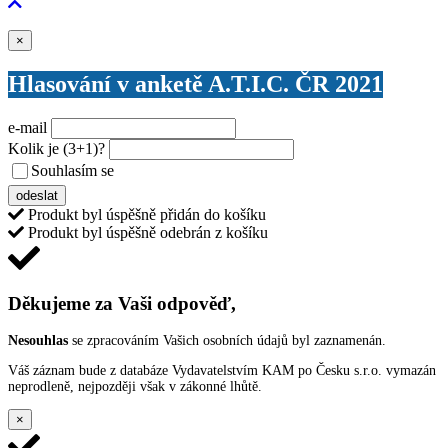
Zavřít
×
Hlasování v anketě A.T.I.C. ČR 2021
e-mail
Kolik je
(3+1)
?
Souhlasím se
VŠEOBECNÝMI PODMÍNKAMI ANKETY O CENY
odeslat
Produkt byl úspěšně přidán do košíku
Produkt byl úspěšně odebrán z košíku
Děkujeme za Vaši odpověď,
Nesouhlas
se zpracováním Vašich osobních údajů byl zaznamenán.
Váš záznam bude z databáze Vydavatelstvím KAM po Česku s.r.o. vymazán
neprodleně, nejpozději však v zákonné lhůtě.
×