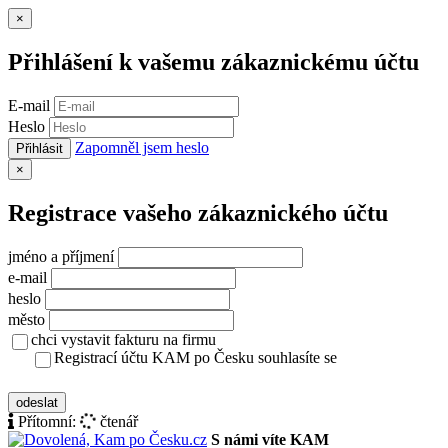
Zavřít
×
Přihlášení k vašemu zákaznickému účtu
E-mail
Heslo
Zapomněl jsem heslo
Přihlásit
Zavřít
×
Registrace vašeho zákaznického účtu
jméno a příjmení
e-mail
heslo
město
chci vystavit fakturu na firmu
Registrací účtu KAM po Česku souhlasíte se
zásady ochrany osobních údajů
odeslat
Přítomní:
čtenář
S námi víte KAM