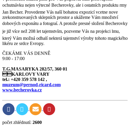
ochutnávku nejen výtecné Becherovky, ale i ostatních produktu rmy
Jan Becher. Provedeme Vás naší bohatou expozicí vcetne nove
zrekonstruovaných sklepních prostor a ukážeme Vám množství
dobových exponátu a fotograí. A protože presné složení Becherovky
je již více než 208 let tajemstvím, pozveme Vás na projekci lmu,
který Vám možná odhalí nekterá tajemství výroby tohoto magického
likéru ze srdce Evropy.
ČEKÁME VÁS DENNĚ
9:00 - 17:00
T.G.MASARYKA 282/57, 360 01
KARLOVY VARY
tel.: +420 359 578 142 ,
muzeum@pernod-ricard.com
www.becherovka.cz
počet zhlédnutí:
2600