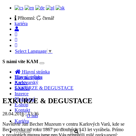
Přítomní:
čtenář
kariéra
Select Language
▼
S námi víte KAM
Toggle
navigation
Hlavní stránka
Hlavní stránka
Tipy na výlety
Karlovarský
Archiv
EXKURZE & DEGUSTACE
Soutěže
Inzerce
Předplatné
EXKURZE & DEGUSTACE
E-shop
Kontakt
28.04.2016 | 13:36
O nás
Kariéra
Navštivte Jan Becher Muzeum v centru Karlových Varů, kde se
Becherovka od roku 1867 po dlouhých 143 let vyrábela. Prímo
v prostorách muzea jsme pro Vás pripravili milé prekvapení: