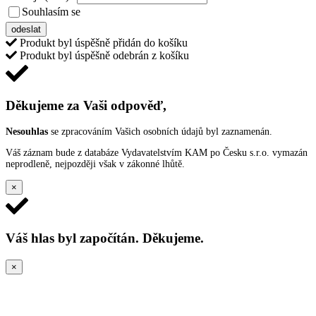
Souhlasím se
VŠEOBECNÝMI PODMÍNKAMI ANKETY O CENY
odeslat
Produkt byl úspěšně přidán do košíku
Produkt byl úspěšně odebrán z košíku
Děkujeme za Vaši odpověď,
Nesouhlas
se zpracováním Vašich osobních údajů byl zaznamenán.
Váš záznam bude z databáze Vydavatelstvím KAM po Česku s.r.o. vymazán
neprodleně, nejpozději však v zákonné lhůtě.
×
Váš hlas byl započítán. Děkujeme.
×