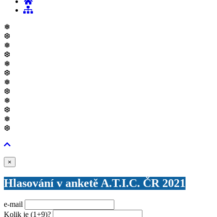
❅
❆
❅
❆
❅
❆
❅
❆
❅
❆
❅
❆
Zavřít
×
Hlasování v anketě A.T.I.C. ČR 2021
e-mail
Kolik je
(1+9)
?