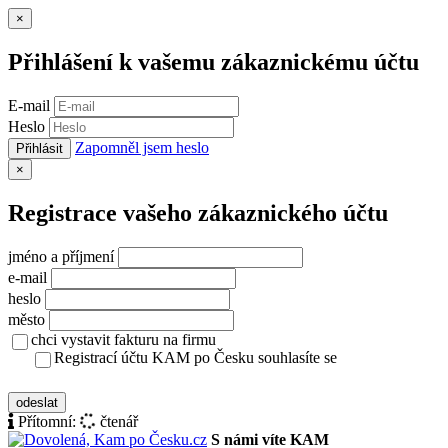
Zavřít
×
Přihlášení k vašemu zákaznickému účtu
E-mail
Heslo
Zapomněl jsem heslo
Přihlásit
Zavřít
×
Registrace vašeho zákaznického účtu
jméno a příjmení
e-mail
heslo
město
chci vystavit fakturu na firmu
Registrací účtu KAM po Česku souhlasíte se
zásady ochrany osobních údajů
odeslat
Přítomní:
čtenář
S námi víte KAM