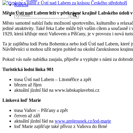
Kariéra
Město Ústí nad Labem leží v překrásné krajině Labského údolí v
Město samotné nabízí řadu možností sportovního, kulturního a relaxa
jediné atraktivity. Také řeka Labe může být vaším cílem a současně i 
1929, která křižuje mezi Vaňovem a Píšťany, je v provozu i nová tur
Ta je zajištěna lodí Porta Bohemica nebo lodí Ústí nad Labem, které j
Návštěvníci si mohou užít nejen pohled na okolní čarokrásnou kraji
Pokud vás naše nabídka zaujala, přijeďte a vyplujte s námi za dobrod
Turistická lodní linka 901
trasa Ústí nad Labem – Litoměřice a zpět
březen až říjen
aktuální jízdní řád na www.labskaplavebni.cz
Linková loď Marie
trasa Vaňov – Píšťany a zpět
červen až září
aktuální jízdní řád na
www.amjirousek.cz/lod-marie
loď Marie zajišťuje také přívoz z Vaňova do Brné