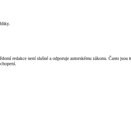
bliky.
mí redakce není slušné a odporuje autorskému zákonu. Často jsou tu zve
chopení.