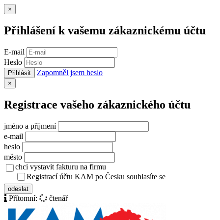
Zavřít
×
Přihlášení k vašemu zákaznickému účtu
E-mail
Heslo
Zapomněl jsem heslo
Přihlásit
Zavřít
×
Registrace vašeho zákaznického účtu
jméno a příjmení
e-mail
heslo
město
chci vystavit fakturu na firmu
Registrací účtu KAM po Česku souhlasíte se
zásady ochrany osob
odeslat
Přítomní:
čtenář