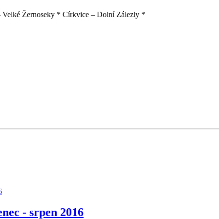
Velké Žernoseky * Církvice – Dolní Zálezly *
6
nec - srpen 2016