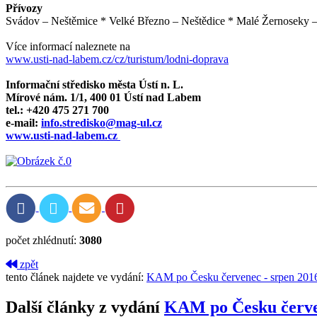
Přívozy
Svádov – Neštěmice * Velké Březno – Neštědice * Malé Žernoseky – 
Více informací naleznete na
www.usti-nad-labem.cz/cz/turistum/lodni-doprava
Informační středisko města Ústí n. L.
Mírové nám. 1/1, 400 01 Ústí nad Labem
tel.: +420 475 271 700
e-mail:
info.stredisko@mag-ul.cz
www.usti-nad-labem.cz
počet zhlédnutí:
3080
zpět
tento článek najdete ve vydání:
KAM po Česku červenec - srpen 201
Další články z vydání
KAM po Česku červe