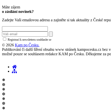
Máte zájem
o zásílání novinek?
Zadejte Vaši emailovou adresu a zajistěte si tak aktuality z České repu
Registrací k newsletteru souhlasíte se
zásadami ochrany osobních údajů
© 2026
Kam po Česku.
Publikování či další šíření obsahu www stránek kampocesku.cz bez vědo
možné pouze se souhlasem redakce KAM po Česku. Děkujeme za po
❅
❆
❅
❆
❅
❆
❅