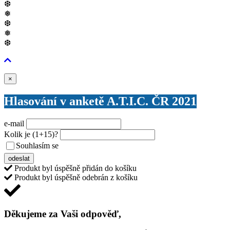
❆
❅
❆
❅
❆
Zavřít
×
Hlasování v anketě A.T.I.C. ČR 2021
e-mail
Kolik je
(1+15)
?
Souhlasím se
VŠEOBECNÝMI PODMÍNKAMI ANKETY O CENY
odeslat
Produkt byl úspěšně přidán do košíku
Produkt byl úspěšně odebrán z košíku
Děkujeme za Vaši odpověď,