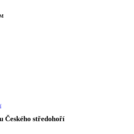
AM
í
ou Českého středohoří