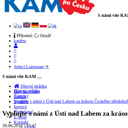
S námi víte K
Přítomní:
čtenář
kariéra
Select Language
▼
S námi víte KAM
Toggle
navigation
Hlavní stránka
Hlavní stránka
Tipy na výlety
Ústecký
Archiv
Vyplujte s námi z Ústí nad Labem za krásou Českého středohoř
Soutěže
Inzerce
Předplatné
Vyplujte s námi z Ústí nad Labem za krás
E-shop
Kontakt
30.06.2016 | 19:47
O nás