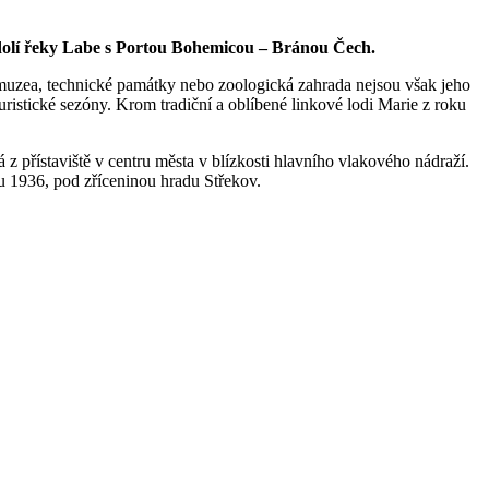
údolí řeky Labe s Portou Bohemicou – Bránou Čech.
, muzea, technické památky nebo zoologická zahrada nejsou však jeho
uristické sezóny. Krom tradiční a oblíbené linkové lodi Marie z roku
 z přístaviště v centru města v blízkosti hlavního vlakového nádraží.
u 1936, pod zříceninou hradu Střekov.