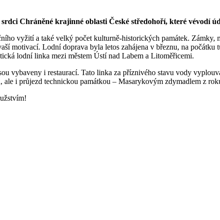
 srdci Chráněné krajinné oblasti České středohoří, které vévodí 
čního vyžití a také velký počet kulturně-historických památek. Zámky
vaší motivací. Lodní doprava byla letos zahájena v březnu, na počátku t
istická lodní linka mezi městem Ústí nad Labem a Litoměřicemi.
sou vybaveny i restaurací. Tato linka za příznivého stavu vody vyplouvá
nu, ale i průjezd technickou památkou – Masarykovým zdymadlem z rok
ružstvím!