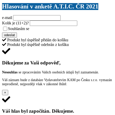
Hlasování v anketě A.T.I.C. ČR 2021
e-mail
Kolik je
(11+2)
?
Souhlasím se
VŠEOBECNÝMI PODMÍNKAMI ANKETY O CENY
odeslat
Produkt byl úspěšně přidán do košíku
Produkt byl úspěšně odebrán z košíku
Děkujeme za Vaši odpověď,
Nesouhlas
se zpracováním Vašich osobních údajů byl zaznamenán.
Váš záznam bude z databáze Vydavatelstvím KAM po Česku s.r.o. vymazán
neprodleně, nejpozději však v zákonné lhůtě.
×
Váš hlas byl započítán. Děkujeme.