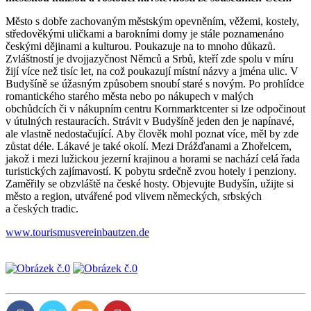
Město s dobře zachovaným městským opevněním, věžemi, kostely,
středověkými uličkami a barokními domy je stále poznamenáno
českými dějinami a kulturou. Poukazuje na to mnoho důkazů.
Zvláštností je dvojjazyčnost Němců a Srbů, kteří zde spolu v míru
žijí více než tisíc let, na což poukazují místní názvy a jména ulic. V
Budyšíně se úžasným způsobem snoubí staré s novým. Po prohlídce
romantického starého města nebo po nákupech v malých
obchůdcích či v nákupním centru Kornmarktcenter si lze odpočinout
v útulných restauracích. Strávit v Budyšíně jeden den je napínavé,
ale vlastně nedostačující. Aby člověk mohl poznat více, měl by zde
zůstat déle. Lákavé je také okolí. Mezi Drážďanami a Zhořelcem,
jakož i mezi lužickou jezerní krajinou a horami se nachází celá řada
turistických zajímavostí. K pobytu srdečně zvou hotely i penziony.
Zaměřily se obzvláště na české hosty. Objevujte Budyšín, užijte si
město a region, utvářené pod vlivem německých, srbských
a českých tradic.
www.tourismusvereinbautzen.de