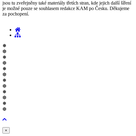
jsou tu zveřejněny také materiály třetích stran, kde jejich další šíření
je možné pouze se souhlasem redakce KAM po Česku. Děkujeme
za pochopení.
❅
❆
❅
❆
❅
❆
❅
❆
❅
❆
❅
❆
Zavřít
×