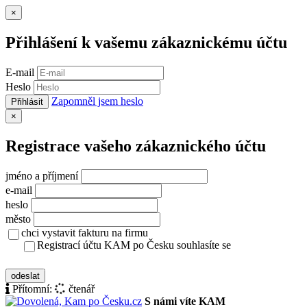
Zavřít
×
Přihlášení k vašemu zákaznickému účtu
E-mail
Heslo
Zapomněl jsem heslo
Přihlásit
Zavřít
×
Registrace vašeho zákaznického účtu
jméno a příjmení
e-mail
heslo
město
chci vystavit fakturu na firmu
Registrací účtu KAM po Česku souhlasíte se
zásady ochrany osobních údajů
odeslat
Přítomní:
čtenář
S námi víte KAM