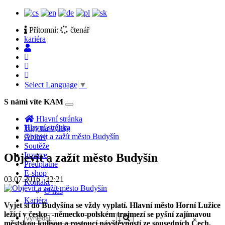
Přítomní:
čtenář
kariéra
Select Language
▼
S námi víte KAM
Toggle
navigation
Hlavní stránka
Hlavní stránka
Tipy na výlety
Objevit a zažít město Budyšín
Archiv
Soutěže
Inzerce
Objevit a zažít město Budyšín
Předplatné
E-shop
03.07.2016 | 22:21
Kontakt
O nás
Kariéra
Vyjet si do Budyšína se vždy vyplatí. Hlavní město Horní Lužice
ležící v česko- -německo-polském trojmezí se pyšní zajímavou
městskou kulisou a rostoucí návštěvností ze sousedních Čech.