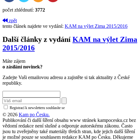
počet zhlédnutí:
3772
zpět
tento článek najdete ve vydání:
KAM na výlet Zima 2015/2016
Další články z vydání
KAM na výlet Zima
2015/2016
Máte zájem
o zásílání novinek?
Zadejte Vaši emailovou adresu a zajistěte si tak aktuality z České
republiky.
Registrací k newsletteru souhlasíte se
zásadami ochrany osobních údajů
© 2026
Kam po Česku.
Publikování či další šíření obsahu www stránek kampocesku.cz bez
vědomí redakce není slušné a odporuje autorskému zákonu. Často
jsou tu zveřejněny také materiály třetích stran, kde jejich další šíření
je možné pouze se souhlasem redakce KAM po Česku. Děkujeme