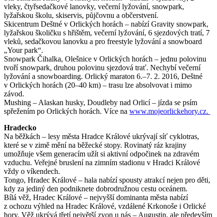
vleky, čtyřsedačkové lanovky, večerní lyžování, snowpark,
lyžařskou školu, skiservis, půjčovnu a občerstvení.
Skicentrum Deštné v Orlických horách – nabízí Gravity snowpark,
lyžařskou školičku s hřištěm, večerní lyžování, 6 sjezdových tratí, 7
vleků, sedačkovou lanovku a pro freestyle lyžování a snowboard
„Your park“.
Snowpark Čihalka, Olešnice v Orlických horách – jednu polovinu
tvoří snowpark, druhou polovinu sjezdová trať. Nechybí večerní
lyžování a snowboarding. Orlický maraton 6.–7. 2. 2016, Deštné
v Orlických horách (20–40 km) – trasu lze absolvovat i mimo
závod.
Mushing – Alaskan husky, Doudleby nad Orlicí – jízda se psím
spřežením po Orlických horách. Více na
www.mojeorlickehory.cz.
Hradecko
Na běžkách – lesy města Hradce Králové ukrývají síť cyklotras,
které se v zimě mění na běžecké stopy. Rovinatý ráz krajiny
umožňuje všem generacím užít si aktivní odpočinek na zdravém
vzduchu. Veřejné bruslení na zimním stadionu v Hradci Králové
vždy o víkendech.
Tongo, Hradec Králové – hala nabízí spousty atrakcí nejen pro děti,
kdy za jediný den podniknete dobrodružnou cestu oceánem.
Bílá věž, Hradec Králové – nejvyšší dominanta města nabízí
z ochozu výhled na Hradec Králové, vzdálené Krkonoše i Orlické
hory. Věž ukrývá třetí největší zvon u nás – Augustin, ale především