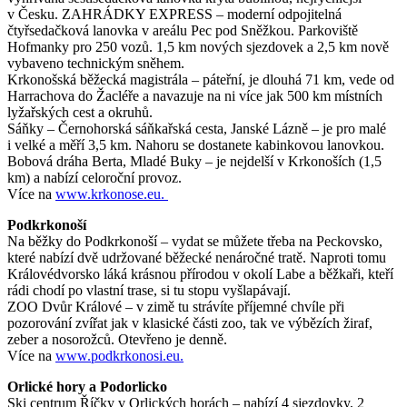
v Česku. ZAHRÁDKY EXPRESS – moderní odpojitelná
čtyřsedačková lanovka v areálu Pec pod Sněžkou. Parkoviště
Hofmanky pro 250 vozů. 1,5 km nových sjezdovek a 2,5 km nově
vybaveno technickým sněhem.
Krkonošská běžecká magistrála – páteřní, je dlouhá 71 km, vede od
Harrachova do Žacléře a navazuje na ni více jak 500 km místních
lyžařských cest a okruhů.
Sáňky – Černohorská sáňkařská cesta, Janské Lázně – je pro malé
i velké a měří 3,5 km. Nahoru se dostanete kabinkovou lanovkou.
Bobová dráha Berta, Mladé Buky – je nejdelší v Krkonoších (1,5
km) a nabízí celoroční provoz.
Více na
www.krkonose.eu.
Podkrkonoší
Na běžky do Podkrkonoší – vydat se můžete třeba na Peckovsko,
které nabízí dvě udržované běžecké nenáročné tratě. Naproti tomu
Královédvorsko láká krásnou přírodou v okolí Labe a běžkaři, kteří
rádi chodí po vlastní trase, si tu stopu vyšlapávají.
ZOO Dvůr Králové – v zimě tu strávíte příjemné chvíle při
pozorování zvířat jak v klasické části zoo, tak ve výbězích žiraf,
zeber a nosorožců. Otevřeno je denně.
Více na
www.podkrkonosi.eu.
Orlické hory a Podorlicko
Ski centrum Říčky v Orlických horách – nabízí 4 sjezdovky, 2