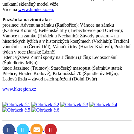
unikátní skleněný model věže.
Více na
www.hradecko.eu.
Pozvánka na zimní akce
prosinec: Advent na zámku (Ratibořice); Vánoce na zámku
(Karlova Koruna); Betlémské trhy (Třebechovice pod Orebem);
Vánoce na zámku (Hrádek u Nechanic); Závody postaru – na
historických lyžích a v historických kostýmech (Vrchlabí); Tradiční
vánoční stan (Černý Důl); Vánoční trhy (Hradec Králové); Poslední
týden v roce (Janské Lázně)
leden: výstava Zimní sporty na Jičínsku (Jičín); Ledosochání
(Špindlerův Mlýn)
únor: Jazzinec (Trutnov); Staročeský masopust (Šrámkův statek
Piletice, Hradec Králové); Krkonošská 70 (Špindlerův Mlýn);
Ledová jízda – závod psích spřežení (Dolní Dvůr)
www.hkregion.cz