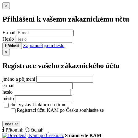
Zavřít
×
Přihlášení k vašemu zákaznickému účtu
E-mail
Heslo
Zapomněl jsem heslo
Přihlásit
Zavřít
×
Registrace vašeho zákaznického účtu
jméno a příjmení
e-mail
heslo
město
chci vystavit fakturu na firmu
Registrací účtu KAM po Česku souhlasíte se
zásady ochrany osobních údajů
odeslat
Přítomní:
čtenář
S námi víte KAM