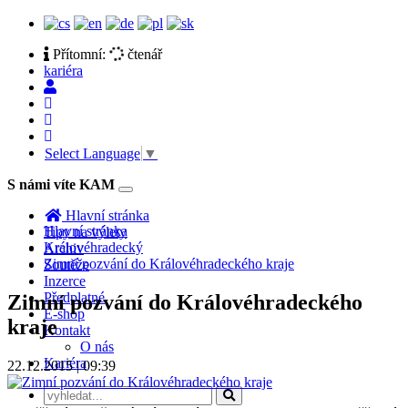
Přítomní:
čtenář
kariéra
Select Language
▼
S námi víte KAM
Toggle
navigation
Hlavní stránka
Hlavní stránka
Tipy na výlety
Královéhradecký
Archiv
Zimní pozvání do Královéhradeckého kraje
Soutěže
Inzerce
Předplatné
Zimní pozvání do Královéhradeckého
E-shop
kraje
Kontakt
O nás
Kariéra
22.12.2015 | 09:39