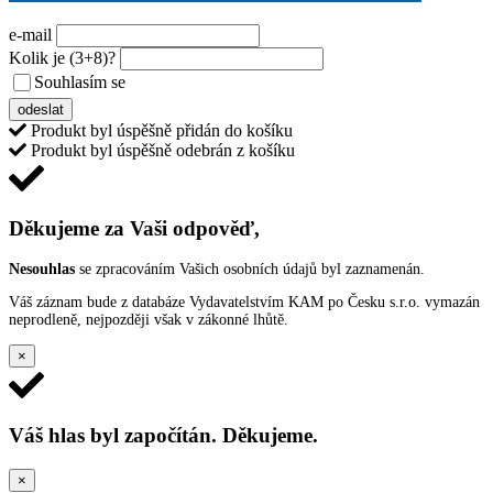
e-mail
Kolik je
(3+8)
?
Souhlasím se
VŠEOBECNÝMI PODMÍNKAMI ANKETY O CENY
odeslat
Produkt byl úspěšně přidán do košíku
Produkt byl úspěšně odebrán z košíku
Děkujeme za Vaši odpověď,
Nesouhlas
se zpracováním Vašich osobních údajů byl zaznamenán.
Váš záznam bude z databáze Vydavatelstvím KAM po Česku s.r.o. vymazán
neprodleně, nejpozději však v zákonné lhůtě.
×
Váš hlas byl započítán. Děkujeme.
×