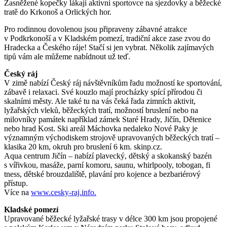
Zasněžené kopečky lákají aktivní sportovce na sjezdovky a běžecké
tratě do Krkonoš a Orlických hor.
Pro rodinnou dovolenou jsou připraveny zábavné atrakce
v Podkrkonoší a v Kladském pomezí, tradiční akce zase zvou do
Hradecka a Českého ráje! Stačí si jen vybrat. Několik zajímavých
tipů vám ale můžeme nabídnout už teď.
Český ráj
V zimě nabízí Český ráj návštěvníkům řadu možností ke sportování,
zábavě i relaxaci. Své kouzlo mají procházky spící přírodou či
skalními městy. Ale také tu na vás čeká řada zimních aktivit,
lyžařských vleků, běžeckých tratí, možností bruslení nebo na
milovníky památek například zámek Staré Hrady, Jičín, Dětenice
nebo hrad Kost. Ski areál Máchovka nedaleko Nové Paky je
významným východiskem strojově upravovaných běžeckých tratí –
klasika 20 km, okruh pro bruslení 6 km. skinp.cz.
Aqua centrum Jičín – nabízí plavecký, dětský a skokanský bazén
s vířivkou, masáže, parní komoru, saunu, whirlpooly, tobogan, fi
tness, dětské brouzdaliště, plavání pro kojence a bezbariérový
přístup.
Více na
www.cesky-raj.info.
Kladské pomezí
Upravované běžecké lyžařské trasy v délce 300 km jsou propojené