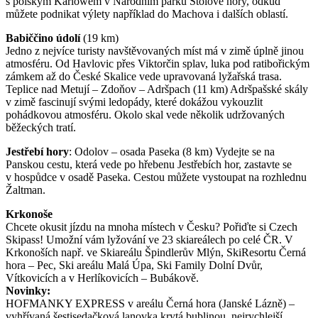
s polským Karlowem v Národním parku Stolové hory, odkud
můžete podnikat výlety například do Machova i dalších oblastí.
Babiččino údolí
(19 km)
Jedno z nejvíce turisty navštěvovaných míst má v zimě úplně jinou
atmosféru. Od Havlovic přes Viktorčin splav, luka pod ratibořickým
zámkem až do České Skalice vede upravovaná lyžařská trasa.
Teplice nad Metují – Zdoňov – Adršpach (11 km) Adršpašské skály
v zimě fascinují svými ledopády, které dokážou vykouzlit
pohádkovou atmosféru. Okolo skal vede několik udržovaných
běžeckých tratí.
Jestřebí hory
: Odolov – osada Paseka (8 km) Vydejte se na
Panskou cestu, která vede po hřebenu Jestřebích hor, zastavte se
v hospůdce v osadě Paseka. Cestou můžete vystoupat na rozhlednu
Žaltman.
Krkonoše
Chcete okusit jízdu na mnoha místech v Česku? Pořiďte si Czech
Skipass! Umožní vám lyžování ve 23 skiareálech po celé ČR. V
Krkonoších např. ve Skiareálu Špindlerův Mlýn, SkiResortu Černá
hora – Pec, Ski areálu Malá Úpa, Ski Family Dolní Dvůr,
Vítkovicích a v Herlíkovicích – Bubákově.
Novinky:
HOFMANKY EXPRESS v areálu Černá hora (Janské Lázně) –
vyhřívaná šestisedačková lanovka krytá bublinou, nejrychlejší