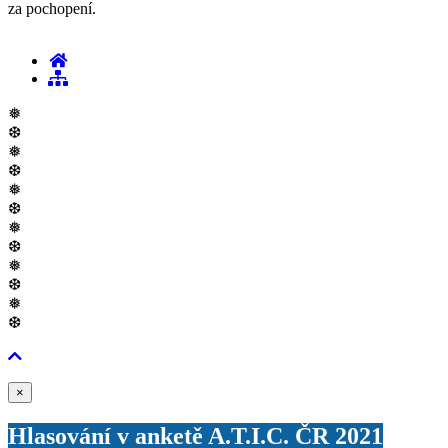
za pochopení.
❅
❆
❅
❆
❅
❆
❅
❆
❅
❆
❅
❆
Zavřít
×
Hlasování v anketě A.T.I.C. ČR 2021