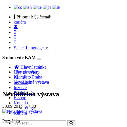
Přítomní:
čtenář
kariéra
Select Language
▼
S námi víte KAM
Toggle
navigation
Hlavní stránka
Hlavní stránka
Tipy na výlety
Hl. město Praha
Archiv
Neviditelná výstava
Soutěže
Inzerce
Předplatné
Neviditelná výstava
E-shop
Kontakt
30.09.2014 | 17:30
O nás
Kariéra
Pozvánka