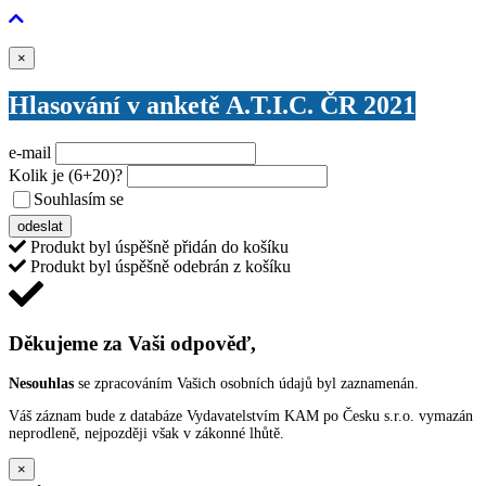
Zavřít
×
Hlasování v anketě A.T.I.C. ČR 2021
e-mail
Kolik je
(6+20)
?
Souhlasím se
VŠEOBECNÝMI PODMÍNKAMI ANKETY O CENY
odeslat
Produkt byl úspěšně přidán do košíku
Produkt byl úspěšně odebrán z košíku
Děkujeme za Vaši odpověď,
Nesouhlas
se zpracováním Vašich osobních údajů byl zaznamenán.
Váš záznam bude z databáze Vydavatelstvím KAM po Česku s.r.o. vymazán
neprodleně, nejpozději však v zákonné lhůtě.
×