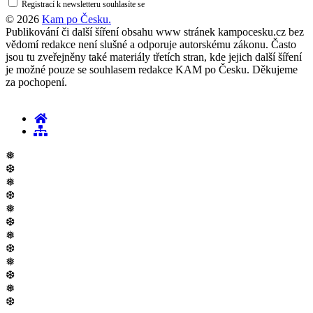
Registrací k newsletteru souhlasíte se
zásadami ochrany osobních údajů
© 2026
Kam po Česku.
Publikování či další šíření obsahu www stránek kampocesku.cz bez
vědomí redakce není slušné a odporuje autorskému zákonu. Často
jsou tu zveřejněny také materiály třetích stran, kde jejich další šíření
je možné pouze se souhlasem redakce KAM po Česku. Děkujeme
za pochopení.
❅
❆
❅
❆
❅
❆
❅
❆
❅
❆
❅
❆