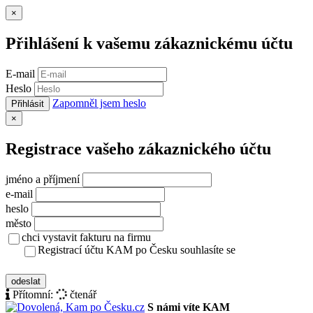
Zavřít
×
Přihlášení k vašemu zákaznickému účtu
E-mail
Heslo
Zapomněl jsem heslo
Přihlásit
Zavřít
×
Registrace vašeho zákaznického účtu
jméno a příjmení
e-mail
heslo
město
chci vystavit fakturu na firmu
Registrací účtu KAM po Česku souhlasíte se
zásady ochrany osobních údajů
odeslat
Přítomní:
čtenář
S námi víte KAM