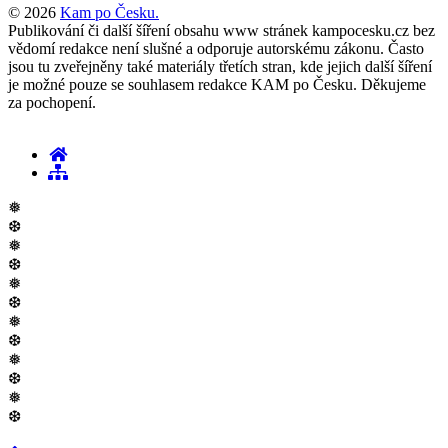
© 2026
Kam po Česku.
Publikování či další šíření obsahu www stránek kampocesku.cz bez
vědomí redakce není slušné a odporuje autorskému zákonu. Často
jsou tu zveřejněny také materiály třetích stran, kde jejich další šíření
je možné pouze se souhlasem redakce KAM po Česku. Děkujeme
za pochopení.
❅
❆
❅
❆
❅
❆
❅
❆
❅
❆
❅
❆