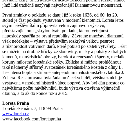
jímž lidé tradičně nazývají nejvzácnější Diamantovou monstranci.
První zmínky o pokladu se datují již k roku 1636, od 60. let 20.
století je část pokladu vystavena v moderní klenotnici. Loreta letos
svým návštěvníkům připravila velmi zajímavou výstavu,
představující onu „skrytou tvář“ pokladu, kterou veřejnost
naposledy spatřila za první republiky. Závratné množství diamantů
však nečekejte – výstava především rozkrývá velkou pestrost
a různorodost votivních darů, které poklad po staletí vytvářely. Těšit
se můžete na drobné hříčky ze slonoviny, misky a poháry z drahých
kamenů, manýristické obrazy, barokní a renesanční šperky, medaile,
koruny milostné loretánské sošky. Zblízka si můžete prohlédnout
také nádherný stříbrný svatostánek loretánského kostela z dílny L.
Liechtenschopfa a stříbrné antependium malostranského zlatníka J.
Zellera. Restaurována byla řada uměleckých děl, většina z nich je
vystavena v moderní historii vůbec poprvé. Aby byl dán prostor co
největšímu počtu návštěvníků, bude výstava otevřena výjimečně
dlouho, a to až do konce roku 2015.
Loreta Praha
Loretánské nám. 7, 118 99 Praha 1
www.loreta.cz
www.facebook.com/loretapraha