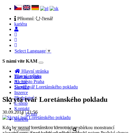
Přítomní:
čtenář
kariéra
Select Language
▼
S námi víte KAM
Toggle
navigation
Hlavní stránka
Hlavní stránka
Tipy na výlety
Hl. město Praha
Archiv
Skrytá tvář Loretánského pokladu
Soutěže
Inzerce
Předplatné
Skrytá tvář Loretánského pokladu
E-shop
Kontakt
30.09.2014 | 21:56
O nás
Kariéra
Kdo by neznal loretánskou klenotnici se sbírkou monstrancí
závratné ceny. Snad každý už někdy zaslechl pojem Pražské slunce,