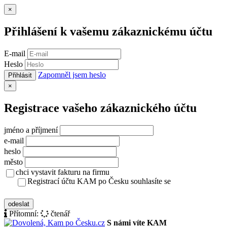
Zavřít
×
Přihlášení k vašemu zákaznickému účtu
E-mail
Heslo
Zapomněl jsem heslo
Přihlásit
Zavřít
×
Registrace vašeho zákaznického účtu
jméno a příjmení
e-mail
heslo
město
chci vystavit fakturu na firmu
Registrací účtu KAM po Česku souhlasíte se
zásady ochrany osobních údajů
odeslat
Přítomní:
čtenář
S námi víte KAM