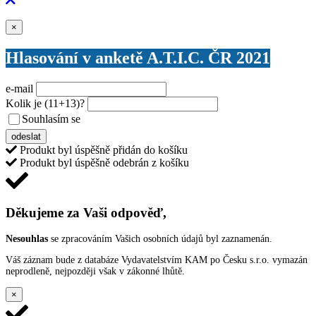
Zavřít
×
Hlasování v anketě A.T.I.C. ČR 2021
e-mail
Kolik je
(11+13)
?
Souhlasím se
VŠEOBECNÝMI PODMÍNKAMI ANKETY O CENY
odeslat
Produkt byl úspěšně přidán do košíku
Produkt byl úspěšně odebrán z košíku
Děkujeme za Vaši odpověď,
Nesouhlas
se zpracováním Vašich osobních údajů byl zaznamenán.
Váš záznam bude z databáze Vydavatelstvím KAM po Česku s.r.o. vymazán
neprodleně, nejpozději však v zákonné lhůtě.
×