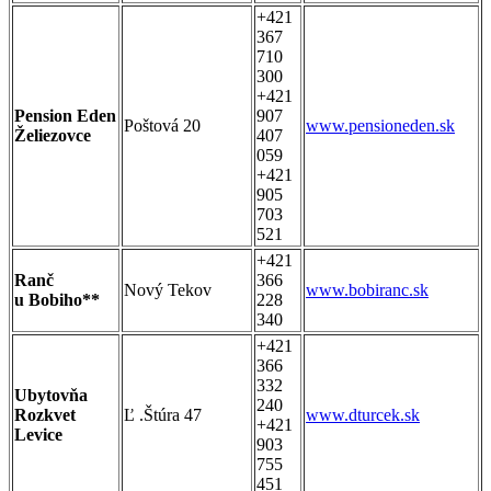
+421
367
710
300
+421
Pension Eden
907
Poštová 20
www.pensioneden.sk
Želiezovce
407
059
+421
905
703
521
+421
Ranč
366
Nový Tekov
www.bobiranc.sk
u Bobiho**
228
340
+421
366
332
Ubytovňa
240
Rozkvet
Ľ .Štúra 47
www.dturcek.sk
+421
Levice
903
755
451