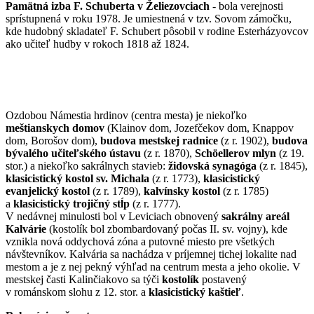
Pamätná izba F. Schuberta v Želiezovciach
- bola verejnosti
sprístupnená v roku 1978. Je umiestnená v tzv. Sovom zámočku,
kde hudobný skladateľ F. Schubert pôsobil v rodine Esterházyovcov
ako učiteľ hudby v rokoch 1818 až 1824.
Ozdobou Námestia hrdinov (centra mesta) je niekoľko
meštianskych domov
(Klainov dom, Jozefčekov dom, Knappov
dom, Borošov dom),
budova mestskej radnice
(z r. 1902),
budova
bývalého učiteľského ústavu
(z r. 1870),
Schöellerov mlyn
(z 19.
stor.) a niekoľko sakrálnych stavieb:
židovská synagóga
(z r. 1845),
klasicistický kostol sv. Michala
(z r. 1773),
klasicistický
evanjelický kostol
(z r. 1789),
kalvínsky kostol
(z r. 1785)
a
klasicistický trojičný stĺp
(z r. 1777).
V nedávnej minulosti bol v Leviciach obnovený
sakrálny areál
Kalvárie
(kostolík bol zbombardovaný počas II. sv. vojny), kde
vznikla nová oddychová zóna a putovné miesto pre všetkých
návštevníkov. Kalvária sa nachádza v príjemnej tichej lokalite nad
mestom a je z nej pekný výhľad na centrum mesta a jeho okolie. V
mestskej časti Kalinčiakovo sa týči
kostolík
postavený
v románskom slohu z 12. stor. a
klasicistický kaštieľ
.