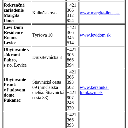
Rekreačné
+421
zariadenie
366
Kalinčiakovo
www.margita-ilona.sk
Margita-
312
Ilona
954
Levi Dom
+421
Residence
366
Tyršova 10
www.levidom.sk
Rooms
345
Levice
514
Ubytovanie v
+421
súkromí
905
Družstevnícka 8
-
Fabro,
866
s.r.o. Levice
394
+421
366
Ubytovanie
Štiavnická cesta
393
Frank
69 (hrnčiarska
502
www.keramika-
v ľudovom
dielňa: Štiavnická
+421
frank.szm.sk
dome,
cesta 83)
907
Pukanec
246
330
+421
366
393