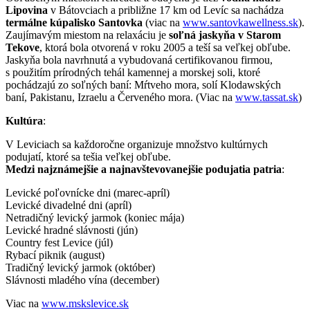
Lipovina
v Bátovciach a približne 17 km od Levíc sa nachádza
termálne kúpalisko Santovka
(viac na
www.santovkawellness.sk
).
Zaujímavým miestom na relaxáciu je
soľná jaskyňa v Starom
Tekove
, ktorá bola otvorená v roku 2005 a teší sa veľkej obľube.
Jaskyňa bola navrhnutá a vybudovaná certifikovanou firmou,
s použitím prírodných tehál kamennej a morskej soli, ktoré
pochádzajú zo soľných baní: Mŕtveho mora, solí Klodawských
baní, Pakistanu, Izraelu a Červeného mora. (Viac na
www.tassat.sk
)
Kultúra
:
V Leviciach sa každoročne organizuje množstvo kultúrnych
podujatí, ktoré sa tešia veľkej obľube.
Medzi najznámejšie a najnavštevovanejšie podujatia patria
:
Levické poľovnícke dni (marec-apríl)
Levické divadelné dni (apríl)
Netradičný levický jarmok (koniec mája)
Levické hradné slávnosti (jún)
Country fest Levice (júl)
Rybací piknik (august)
Tradičný levický jarmok (október)
Slávnosti mladého vína (december)
Viac na
www.mskslevice.sk