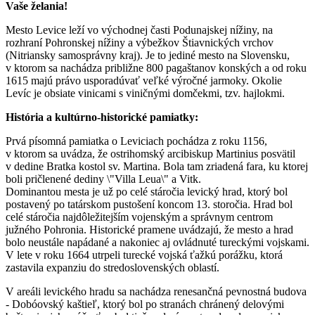
Vaše želania!
Mesto Levice leží vo východnej časti Podunajskej nížiny, na
rozhraní Pohronskej nížiny a výbežkov Štiavnických vrchov
(Nitriansky samosprávny kraj). Je to jediné mesto na Slovensku,
v ktorom sa nachádza približne 800 pagaštanov konských a od roku
1615 majú právo usporadúvať veľké výročné jarmoky. Okolie
Levíc je obsiate vinicami s viničnými domčekmi, tzv. hajlokmi.
História a kultúrno-historické pamiatky:
Prvá písomná pamiatka o Leviciach pochádza z roku 1156,
v ktorom sa uvádza, že ostrihomský arcibiskup Martinius posvätil
v dedine Bratka kostol sv. Martina. Bola tam zriadená fara, ku ktorej
boli pričlenené dediny \"Villa Leua\" a Vitk.
Dominantou mesta je už po celé stáročia levický hrad, ktorý bol
postavený po tatárskom pustošení koncom 13. storočia. Hrad bol
celé stáročia najdôležitejším vojenským a správnym centrom
južného Pohronia. Historické pramene uvádzajú, že mesto a hrad
bolo neustále napádané a nakoniec aj ovládnuté tureckými vojskami.
V lete v roku 1664 utrpeli turecké vojská ťažkú porážku, ktorá
zastavila expanziu do stredoslovenských oblastí.
V areáli levického hradu sa nachádza renesančná pevnostná budova
- Dobóovský kaštieľ, ktorý bol po stranách chránený delovými