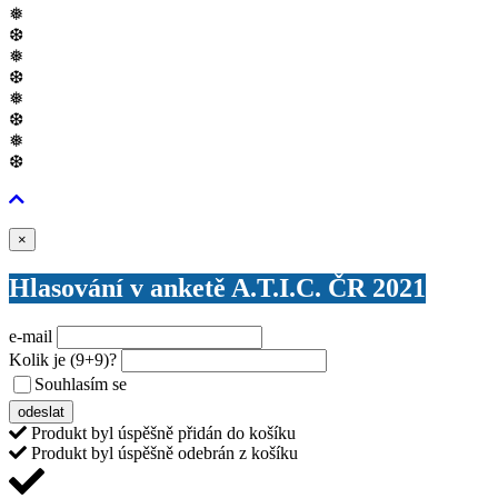
❅
❆
❅
❆
❅
❆
❅
❆
Zavřít
×
Hlasování v anketě A.T.I.C. ČR 2021
e-mail
Kolik je
(9+9)
?
Souhlasím se
VŠEOBECNÝMI PODMÍNKAMI ANKETY O CENY
odeslat
Produkt byl úspěšně přidán do košíku
Produkt byl úspěšně odebrán z košíku