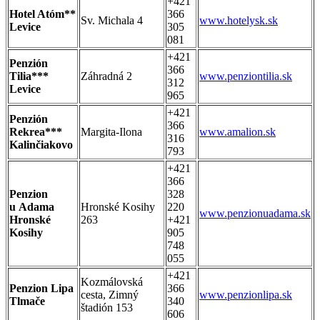
+421
Hotel Atóm**
366
Sv. Michala 4
www.hotelysk.sk
Levice
305
081
+421
Penzión
366
Tilia***
Záhradná 2
www.penziontilia.sk
312
Levice
965
+421
Penzión
366
Rekrea***
Margita-Ilona
www.amalion.sk
316
Kalinčiakovo
793
+421
366
Penzion
328
u Adama
Hronské Kosihy
220
www.penzionuadama.sk
Hronské
263
+421
Kosihy
905
748
055
+421
Kozmálovská
Penzion Lipa
366
cesta, Zimný
www.penzionlipa.sk
Tlmače
340
štadión 153
606