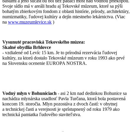
baštami a jeho súčasťou bol tiež padací most nad vodnou priekopou.
Svoje sídlo má v areáli hradu aj Tekovské múzeum, ktoré sa pýši
bohatým zbierkovým fondom z oblasti histórie, prírody, architektúry,
numizmatiky, ľudovej kultúry a dejín miestneho lekárnictva. (Viac
na
www.muzeumlevice.sk
)
Vysunuté pracoviská Tekovského múzea:
Skalné obydlia Brhlovce
- vzdialené od Levíc 15 km. Je to prírodná rezervácia ľudovej
kultúry, za ktorú dostalo Tekovské múzeum v roku 1993 ako prvé
na Slovensku ocenenie EUROPA NOSTRA.
Vodný mlyn v Bohuniciach
- asi 2 km nad dedinkou Bohunice sa
nachádza mlynárska usadlosť Pavla Turčana, ktorá bola postavená
koncom 19. storočia. Mlyn pozostáva z dvoch častí: v obytnej
a technickej časti a verejnosti je sprístupnený od roku 1979 ako
technická pamiatka ľudového staviteľstva.