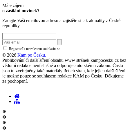
Máte zájem
o zásílání novinek?
Zadejte Vaši emailovou adresu a zajistěte si tak aktuality z České
republiky.
Registrací k newsletteru souhlasíte se
zásadami ochrany osobních údajů
© 2026
Kam po Česku.
Publikování či další šíření obsahu www stránek kampocesku.cz bez
vědomí redakce není slušné a odporuje autorskému zákonu. Často
jsou tu zveřejněny také materiály třetích stran, kde jejich další šíření
je možné pouze se souhlasem redakce KAM po Česku. Děkujeme
za pochopení.
❅
❆
❅
❆