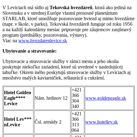
V Leviciach má sídlo aj
Tekovská hvezdáreň
, ktorá ako jediná na
Slovensku a v strednej Európe vlastní prenosné planetárium
STARLAB, ktoré umožňuje pozorovanie hviezd aj mimo hvezdárne
(napr. v škole, v parku). Tekovská hvezdáreň funguje od roku 1956
a na každý kalendárny mesiac pripravuje pre záujemcov zaujímavý
program (prednášky, pozorovania, výstavy).
Viac na
www.hvezdarenlevice.sk
Ubytovanie a stravovanie:
Ubytovacie a stravovacie služby v rámci mesta a jeho okolia
poskytuje niekoľko zariadení, ktoré sú uvedené v nasledujúcej
tabuľke. Okrem iného poskytujú stravovacie služby v Leviciach aj
množstvo malých kaviarničiek, reštaurácií a cukrární.
+421
Hotel Golden
366
Eagle****
Nám. hrdinov 12
www.goldeneagle.sk
304
Levice
340
+421
Hotel Lev***
366
Čsl. armády 2
www.hotellev.sk
nLevice
313
064