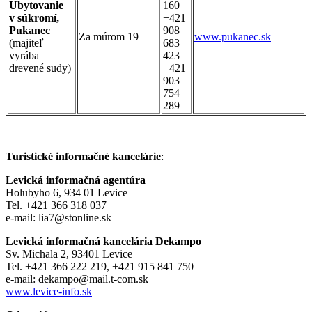
Ubytovanie
160
v súkromí,
+421
Pukanec
908
Za múrom 19
www.pukanec.sk
(majiteľ
683
vyrába
423
drevené sudy)
+421
903
754
289
Turistické informačné kancelárie
:
Levická informačná agentúra
Holubyho 6, 934 01 Levice
Tel. +421 366 318 037
e-mail: lia7@stonline.sk
Levická informačná kancelária Dekampo
Sv. Michala 2, 93401 Levice
Tel. +421 366 222 219, +421 915 841 750
e-mail: dekampo@mail.t-com.sk
www.levice-info.sk