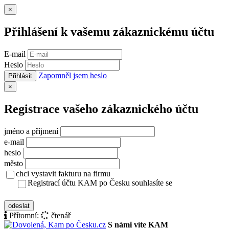
Zavřít
×
Přihlášení k vašemu zákaznickému účtu
E-mail
Heslo
Zapomněl jsem heslo
Přihlásit
Zavřít
×
Registrace vašeho zákaznického účtu
jméno a příjmení
e-mail
heslo
město
chci vystavit fakturu na firmu
Registrací účtu KAM po Česku souhlasíte se
zásady ochrany osobních údajů
odeslat
Přítomní:
čtenář
S námi víte KAM