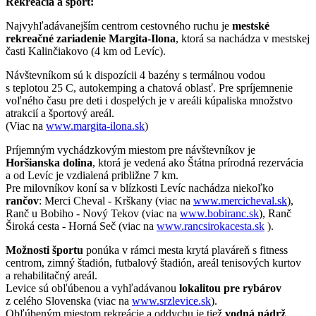
Rekreácia a šport:
Najvyhľadávanejším centrom cestovného ruchu je
mestské
rekreačné zariadenie Margita-Ilona
, ktorá sa nachádza v mestskej
časti Kalinčiakovo (4 km od Levíc).
Návštevníkom sú k dispozícii 4 bazény s termálnou vodou
s teplotou 25 C, autokemping a chatová oblasť. Pre spríjemnenie
voľného času pre deti i dospelých je v areáli kúpaliska množstvo
atrakcií a športový areál.
(Viac na
www.margita-ilona.sk
)
Príjemným vychádzkovým miestom pre návštevníkov je
Horšianska dolina
, ktorá je vedená ako Štátna prírodná rezervácia
a od Levíc je vzdialená približne 7 km.
Pre milovníkov koní sa v blízkosti Levíc nachádza niekoľko
rančov
: Merci Cheval - Krškany (viac na
www.mercicheval.sk
),
Ranč u Bobiho - Nový Tekov (viac na
www.bobiranc.sk
), Ranč
Široká cesta - Horná Seč (viac na
www.rancsirokacesta.sk
).
Možnosti športu
ponúka v rámci mesta krytá plaváreň s fitness
centrom, zimný štadión, futbalový štadión, areál tenisových kurtov
a rehabilitačný areál.
Levice sú obľúbenou a vyhľadávanou
lokalitou pre rybárov
z celého Slovenska (viac na
www.srzlevice.sk
).
Obľúbeným miestom rekreácie a oddychu je tiež
vodná nádrž