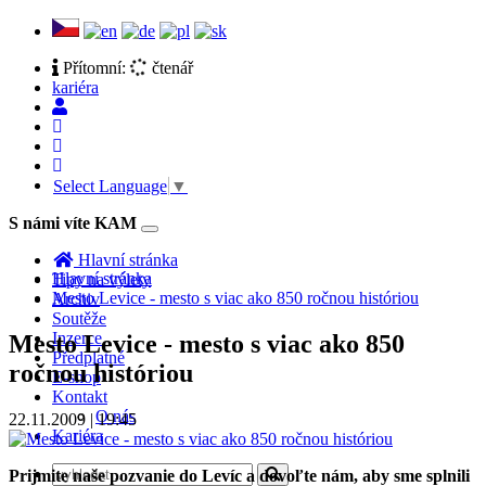
Přítomní:
čtenář
kariéra
Select Language
▼
S námi víte KAM
Toggle
navigation
Hlavní stránka
Hlavní stránka
Tipy na výlety
Mesto Levice - mesto s viac ako 850 ročnou históriou
Archiv
Soutěže
Inzerce
Mesto Levice - mesto s viac ako 850
Předplatné
ročnou históriou
E-shop
Kontakt
O nás
22.11.2009 | 19:45
Kariéra
Prijmite naše pozvanie do Levíc a dovoľte nám, aby sme splnili