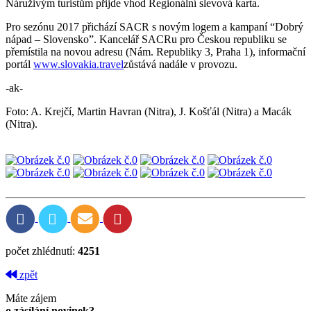
Náruživým turistům přijde vhod Regionální slevová karta.
Pro sezónu 2017 přichází SACR s novým logem a kampaní “Dobrý
nápad – Slovensko”. Kancelář SACRu pro Českou republiku se
přemístila na novou adresu (Nám. Republiky 3, Praha 1), informační
portál
www.slovakia.travel
zůstává nadále v provozu.
-ak-
Foto: A. Krejčí, Martin Havran (Nitra), J. Košťál (Nitra) a Macák
(Nitra).
počet zhlédnutí:
4251
zpět
Máte zájem
o zásílání novinek?