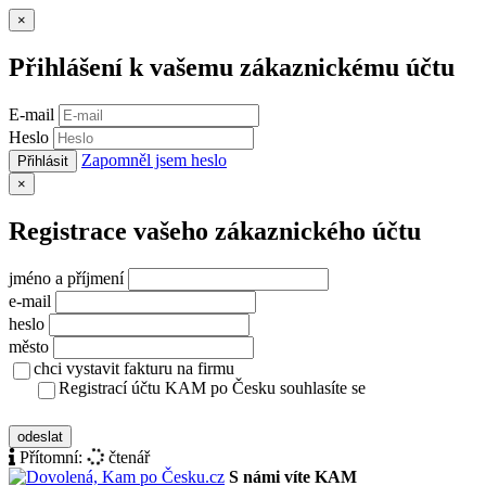
Zavřít
×
Přihlášení k vašemu zákaznickému účtu
E-mail
Heslo
Zapomněl jsem heslo
Přihlásit
Zavřít
×
Registrace vašeho zákaznického účtu
jméno a příjmení
e-mail
heslo
město
chci vystavit fakturu na firmu
Registrací účtu KAM po Česku souhlasíte se
zásady ochrany osobních údajů
odeslat
Přítomní:
čtenář
S námi víte KAM