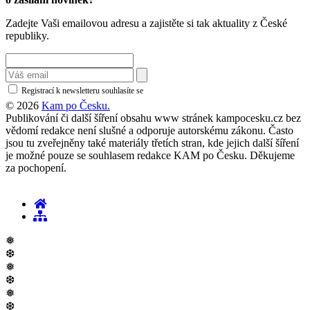
Zadejte Vaši emailovou adresu a zajistěte si tak aktuality z České
republiky.
Registrací k newsletteru souhlasíte se
zásadami ochrany osobních údajů
© 2026
Kam po Česku.
Publikování či další šíření obsahu www stránek kampocesku.cz bez
vědomí redakce není slušné a odporuje autorskému zákonu. Často
jsou tu zveřejněny také materiály třetích stran, kde jejich další šíření
je možné pouze se souhlasem redakce KAM po Česku. Děkujeme
za pochopení.
❅
❆
❅
❆
❅
❆