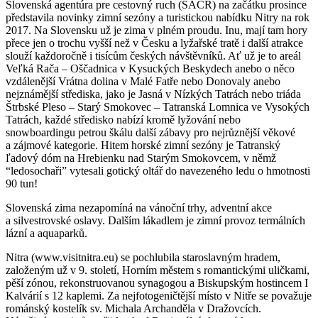
Slovenská agentúra pre cestovný ruch (SACR) na začátku prosince
představila novinky zimní sezóny a turistickou nabídku Nitry na rok
2017. Na Slovensku už je zima v plném proudu. Inu, mají tam hory
přece jen o trochu vyšší než v Česku a lyžařské tratě i další atrakce
slouží každoročně i tisícům českých návštěvníků. Ať už je to areál
Veľká Rača – Oščadnica v Kysuckých Beskydech anebo o něco
vzdálenější Vrátna dolina v Malé Fatře nebo Donovaly anebo
nejznámější střediska, jako je Jasná v Nízkých Tatrách nebo triáda
Štrbské Pleso – Starý Smokovec – Tatranská Lomnica ve Vysokých
Tatrách, každé středisko nabízí kromě lyžování nebo
snowboardingu petrou škálu další zábavy pro nejrůznější věkové
a zájmové kategorie. Hitem horské zimní sezóny je Tatranský
ľadový dóm na Hrebienku nad Starým Smokovcem, v němž
“ledosochaři” vytesali gotický oltář do navezeného ledu o hmotnosti
90 tun!
Slovenská zima nezapomíná na vánoční trhy, adventní akce
a silvestrovské oslavy. Dalším lákadlem je zimní provoz termálních
lázní a aquaparků.
Nitra (www.visitnitra.eu) se pochlubila staroslavným hradem,
založeným už v 9. století, Horním městem s romantickými uličkami,
pěší zónou, rekonstruovanou synagogou a Biskupským hostincem I
Kalvárií s 12 kaplemi. Za nejfotogeničtější místo v Nitře se považuje
románský kostelík sv. Michala Archanděla v Dražovcích.