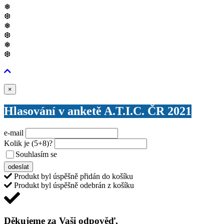
❅
❆
❅
❆
❅
❆
Zavřít
×
Hlasování v anketě A.T.I.C. ČR 2021
e-mail
Kolik je
(5+8)
?
Souhlasím se
VŠEOBECNÝMI PODMÍNKAMI ANKETY O CENY
odeslat
Produkt byl úspěšně přidán do košíku
Produkt byl úspěšně odebrán z košíku
Děkujeme za Vaši odpověď,