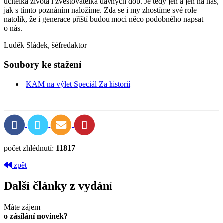
učitelka života i zvěstovatelka dávných dob. Je tedy jen a jen na nás,
jak s tímto poznáním naložíme. Zda se i my zhostíme své role
natolik, že i generace příští budou moci něco podobného napsat
o nás.
Luděk Sládek, šéfredaktor
Soubory ke stažení
KAM na výlet Speciál Za historií
počet zhlédnutí:
11817
zpět
Další články z vydání
Máte zájem
o zásílání novinek?