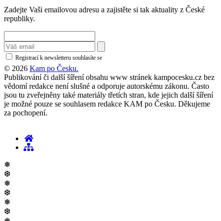
Zadejte Vaši emailovou adresu a zajistěte si tak aktuality z České
republiky.
Registrací k newsletteru souhlasíte se
zásadami ochrany osobních údajů
© 2026
Kam po Česku.
Publikování či další šíření obsahu www stránek kampocesku.cz bez
vědomí redakce není slušné a odporuje autorskému zákonu. Často
jsou tu zveřejněny také materiály třetích stran, kde jejich další šíření
je možné pouze se souhlasem redakce KAM po Česku. Děkujeme
za pochopení.
❅
❆
❅
❆
❅
❆
❅