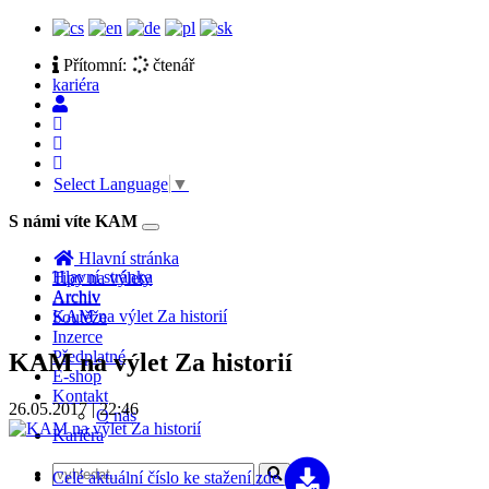
Přítomní:
čtenář
kariéra
Select Language
▼
S námi víte KAM
Toggle
navigation
Hlavní stránka
Hlavní stránka
Tipy na výlety
Archiv
Archiv
KAM na výlet Za historií
Soutěže
Inzerce
Předplatné
KAM na výlet Za historií
E-shop
Kontakt
26.05.2017 | 22:46
O nás
Kariéra
Celé aktuální číslo
ke stažení zde