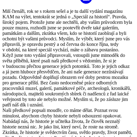
Milí čtenáři, rok se s rokem sešel a je tu další vydání magazínu
KAM na výlet, tentokrát se jedná o „Speciál za historií“. Pravda,
široký pojem. Protože jsme ale nechtěli, aby vaším průvodcem byla
pouze muzea, rozhodli jsme se pootevřít dveře také galeriím,
památkám a dalším, zkrátka všem, kdo se historií zaobírají a byli
ochotni být vašimi průvodci. Myslím, že výběr, který jsme pro vás
připravili, je opravdu pestrý a od června do konce října, tedy
v období, na které speciál vychází, máte o zábavu postaráno.
Když jsme toto vydání připravovali, vstoupili jsme mimoděk do
světa příběhů, které psali naši předkové s vědomím, že si je
v budoucnu přečtou generace jejich potomků. Toto je jejich odkaz
a já jsem hluboce přesvědčen, že ani naše generace nezůstávají
pozadu. Odpovědně doplňují obrazem své doby pestrou mozaiku
pro generace příští. Bez často nedoceněné práce odborných
pracovníků muzeí, galerií, památkové péče, archeologů, kronikářů,
národopisců, majitelů soukromých sbírek či nadšenců z řad laické
veřejnosti by toto ale nebylo možné. Myslím si, že po zásluze jim
patří náš dík i uznání.
Naši předkové popsali moudře, co máme dělat. Poznat svou
minulost, abychom chyby historie nebyli odsouzeni opakovat.
Nabádají nás, že historie je učitelka života, že člověk neznalý
historie nezná nic. Je jako list, který neví, že roste na stromě.
Zkrátka, že historie je svědectvím času, světlo pravdy, život paměti,