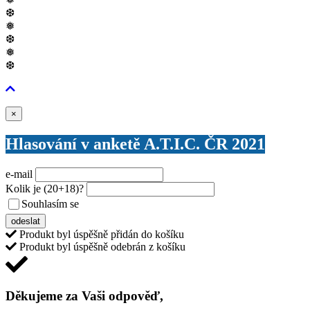
❆
❅
❆
❅
❆
Zavřít
×
Hlasování v anketě A.T.I.C. ČR 2021
e-mail
Kolik je
(20+18)
?
Souhlasím se
VŠEOBECNÝMI PODMÍNKAMI ANKETY O CENY
odeslat
Produkt byl úspěšně přidán do košíku
Produkt byl úspěšně odebrán z košíku
Děkujeme za Vaši odpověď,