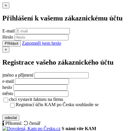
Zavřít
×
Přihlášení k vašemu zákaznickému účtu
E-mail
Heslo
Zapomněl jsem heslo
Přihlásit
Zavřít
×
Registrace vašeho zákaznického účtu
jméno a příjmení
e-mail
heslo
město
chci vystavit fakturu na firmu
Registrací účtu KAM po Česku souhlasíte se
zásady ochrany osobních údajů
odeslat
Přítomní:
čtenář
S námi víte KAM