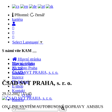
Přítomní:
čtenář
kariéra
Select Language
▼
S námi víte KAM
Toggle
navigation
Hlavní stránka
Hlavní stránka
Tipy na výlety
Hl. město Praha
Archiv
ČSAD SVT PRAHA, s. r. o.
Soutěže
Inzerce
Předplatné
ČSAD SVT PRAHA, s. r. o.
E-shop
Kontakt
29.12.2007 | 15:45
O nás
Kariéra
ON-LINE SYSTÉM AUTOBUSOVÉ DOPRAVY AMSBUS