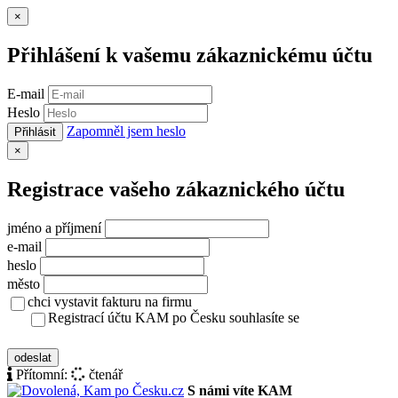
Zavřít
×
Přihlášení k vašemu zákaznickému účtu
E-mail
Heslo
Zapomněl jsem heslo
Přihlásit
Zavřít
×
Registrace vašeho zákaznického účtu
jméno a příjmení
e-mail
heslo
město
chci vystavit fakturu na firmu
Registrací účtu KAM po Česku souhlasíte se
zásady ochrany osobních údajů
odeslat
Přítomní:
čtenář
S námi víte KAM