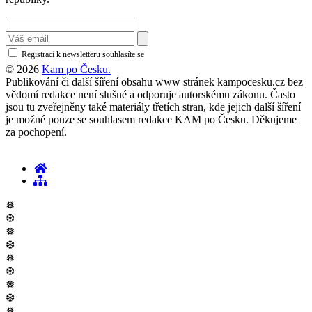
Registrací k newsletteru souhlasíte se
zásadami ochrany osobních údajů
© 2026
Kam po Česku.
Publikování či další šíření obsahu www stránek kampocesku.cz bez
vědomí redakce není slušné a odporuje autorskému zákonu. Často
jsou tu zveřejněny také materiály třetích stran, kde jejich další šíření
je možné pouze se souhlasem redakce KAM po Česku. Děkujeme
za pochopení.
❅
❆
❅
❆
❅
❆
❅
❆
❅