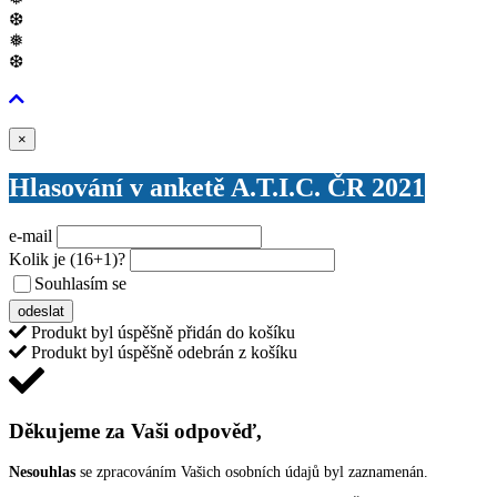
❆
❅
❆
Zavřít
×
Hlasování v anketě A.T.I.C. ČR 2021
e-mail
Kolik je
(16+1)
?
Souhlasím se
VŠEOBECNÝMI PODMÍNKAMI ANKETY O CENY
odeslat
Produkt byl úspěšně přidán do košíku
Produkt byl úspěšně odebrán z košíku
Děkujeme za Vaši odpověď,
Nesouhlas
se zpracováním Vašich osobních údajů byl zaznamenán.