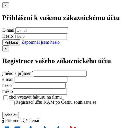
Zavřít
×
Přihlášení k vašemu zákaznickému účtu
E-mail
Heslo
Zapomněl jsem heslo
Přihlásit
Zavřít
×
Registrace vašeho zákaznického účtu
jméno a příjmení
e-mail
heslo
město
chci vystavit fakturu na firmu
Registrací účtu KAM po Česku souhlasíte se
zásady ochrany osobních údajů
odeslat
Přítomní:
čtenář