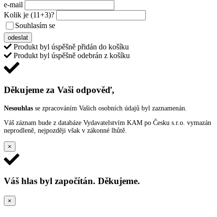
e-mail
Kolik je
(11+3)
?
Souhlasím se
VŠEOBECNÝMI PODMÍNKAMI ANKETY O CENY
odeslat
Produkt byl úspěšně přidán do košíku
Produkt byl úspěšně odebrán z košíku
Děkujeme za Vaši odpověď,
Nesouhlas
se zpracováním Vašich osobních údajů byl zaznamenán.
Váš záznam bude z databáze Vydavatelstvím KAM po Česku s.r.o. vymazán
neprodleně, nejpozději však v zákonné lhůtě.
×
Váš hlas byl započítán. Děkujeme.
×