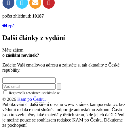
počet zhlédnutí:
10187
zpět
Další články z vydání
Máte zájem
o zásílání novinek?
Zadejte Vaši emailovou adresu a zajistěte si tak aktuality z České
republiky.
Registrací k newsletteru souhlasíte se
zásadami ochrany osobních údajů
© 2026
Kam po Česku.
Publikování či další šíření obsahu www stránek kampocesku.cz bez
vědomí redakce není slušné a odporuje autorskému zákonu. Často
jsou tu zveřejněny také materiály třetích stran, kde jejich další šíření
je možné pouze se souhlasem redakce KAM po Česku. Děkujeme
za pochopení.