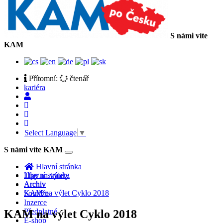
S námi víte
KAM
Přítomní:
čtenář
kariéra
Select Language
▼
S námi víte KAM
Toggle
navigation
Hlavní stránka
Hlavní stránka
Tipy na výlety
Archiv
Archiv
KAM na výlet Cyklo 2018
Soutěže
Inzerce
Předplatné
KAM na výlet Cyklo 2018
E-shop