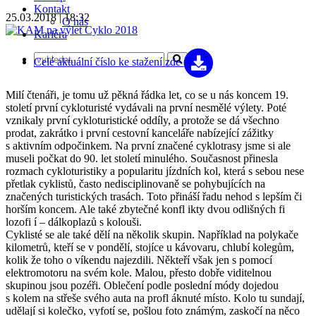
Kontakt
25.03.2018 | 18:32
O nás
Kariéra
Celé aktuální číslo
ke stažení zde
Milí čtenáři, je tomu už pěkná řádka let, co se u nás koncem 19.
století první cykloturisté vydávali na první nesmělé výlety. Poté
vznikaly první cykloturistické oddíly, a protože se dá všechno
prodat, zakrátko i první cestovní kanceláře nabízející zážitky
s aktivním odpočinkem. Na první značené cyklotrasy jsme si ale
museli počkat do 90. let století minulého. Současnost přinesla
rozmach cykloturistiky a popularitu jízdních kol, která s sebou nese
přetlak cyklistů, často nedisciplinovaně se pohybujících na
značených turistických trasách. Toto přináší řadu nehod s lepším či
horším koncem. Ale také zbytečné konfl ikty dvou odlišných fi
lozofi í – dálkoplazů s kolouši.
Cyklisté se ale také dělí na několik skupin. Například na polykače
kilometrů, kteří se v pondělí, stojíce u kávovaru, chlubí kolegům,
kolik že toho o víkendu najezdili. Někteří však jen s pomocí
elektromotoru na svém kole. Malou, přesto dobře viditelnou
skupinou jsou pozéři. Oblečení podle poslední módy dojedou
s kolem na střeše svého auta na profl áknuté místo. Kolo tu sundají,
udělají si kolečko, vyfotí se, pošlou foto známým, zaskočí na něco