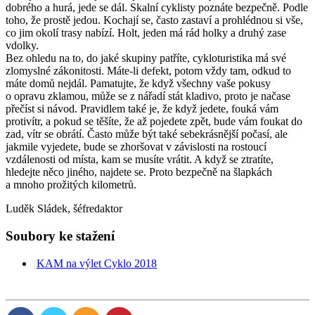
dobrého a hurá, jede se dál. Skalní cyklisty poznáte bezpečně. Podle
toho, že prostě jedou. Kochají se, často zastaví a prohlédnou si vše,
co jim okolí trasy nabízí. Holt, jeden má rád holky a druhý zase
vdolky.
Bez ohledu na to, do jaké skupiny patříte, cykloturistika má své
zlomyslné zákonitosti. Máte-li defekt, potom vždy tam, odkud to
máte domů nejdál. Pamatujte, že když všechny vaše pokusy
o opravu zklamou, může se z nářadí stát kladivo, proto je načase
přečíst si návod. Pravidlem také je, že když jedete, fouká vám
protivítr, a pokud se těšíte, že až pojedete zpět, bude vám foukat do
zad, vítr se obrátí. Často může být také sebekrásnější počasí, ale
jakmile vyjedete, bude se zhoršovat v závislosti na rostoucí
vzdálenosti od místa, kam se musíte vrátit. A když se ztratíte,
hledejte něco jiného, najdete se. Proto bezpečně na šlapkách
a mnoho prožitých kilometrů.
Luděk Sládek, šéfredaktor
Soubory ke stažení
KAM na výlet Cyklo 2018