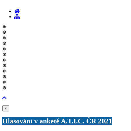
❅
❆
❅
❆
❅
❆
❅
❆
❅
❆
❅
❆
Zavřít
×
Hlasování v anketě A.T.I.C. ČR 2021