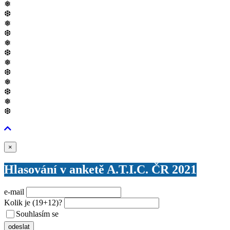
❅
❆
❅
❆
❅
❆
❅
❆
❅
❆
❅
❆
Zavřít
×
Hlasování v anketě A.T.I.C. ČR 2021
e-mail
Kolik je
(19+12)
?
Souhlasím se
VŠEOBECNÝMI PODMÍNKAMI ANKETY O CENY
odeslat