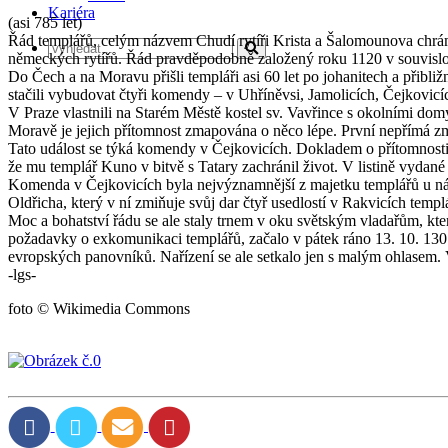
Kariéra
(asi 785 let)
Řád templářů, celým názvem Chudí rytíři Krista a Šalomounova chrám
německých rytířů. Řád pravděpodobně založený roku 1120 v souvislos
Do Čech a na Moravu přišli templáři asi 60 let po johanitech a přibli
stačili vybudovat čtyři komendy – v Uhříněvsi, Jamolicích, Čejkovicíc
V Praze vlastnili na Starém Městě kostel sv. Vavřince s okolními dom
Moravě je jejich přítomnost zmapována o něco lépe. První nepřímá z
Tato událost se týká komendy v Čejkovicích. Dokladem o přítomnosti 
že mu templář Kuno v bitvě s Tatary zachránil život. V listině vyda
Komenda v Čejkovicích byla nejvýznamnější z majetku templářů u nás. J
Oldřicha, který v ní zmiňuje svůj dar čtyř usedlostí v Rakvicích temp
Moc a bohatství řádu se ale staly trnem v oku světským vladařům, kte
požadavky o exkomunikaci templářů, začalo v pátek ráno 13. 10. 1307 
evropských panovníků. Nařízení se ale setkalo jen s malým ohlasem. 
-lgs-
foto © Wikimedia Commons