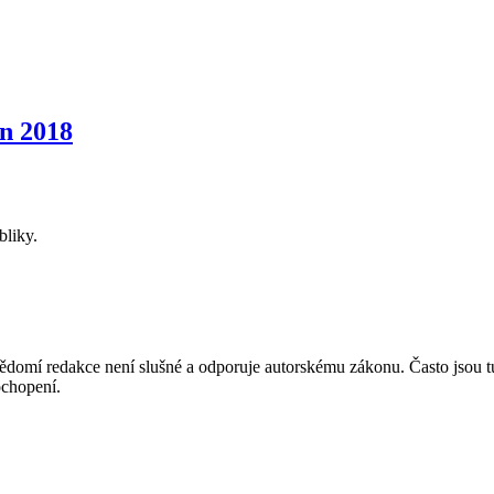
n 2018
bliky.
mí redakce není slušné a odporuje autorskému zákonu. Často jsou tu zve
chopení.