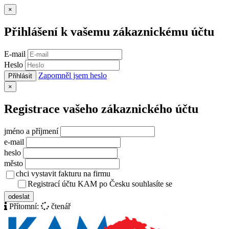
Zavřít
×
Přihlášení k vašemu zákaznickému účtu
E-mail
Heslo
Zapomněl jsem heslo
Přihlásit
Zavřít
×
Registrace vašeho zákaznického účtu
jméno a příjmení
e-mail
heslo
město
chci vystavit fakturu na firmu
Registrací účtu KAM po Česku souhlasíte se
zásady ochrany osob
odeslat
Přítomní:
čtenář