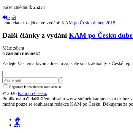
počet zhlédnutí:
25271
zpět
tento článek najdete ve vydání:
KAM po Česku duben 2018
Další články z vydání
KAM po Česku dube
Máte zájem
o zásílání novinek?
Zadejte Vaši emailovou adresu a zajistěte si tak aktuality z České repu
Registrací k newsletteru souhlasíte se
zásadami ochrany osobních údajů
© 2026
Kam po Česku.
Publikování či další šíření obsahu www stránek kampocesku.cz bez vědo
možné pouze se souhlasem redakce KAM po Česku. Děkujeme za po