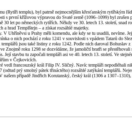
u (Rytíři templu), byl patrně nejmocnějším křesťanským rytířským řád
ti s první křížovou výpravou do Svaté země (1096–1099) byl zrušen p
žně 30 let po německých rytířích. Někdy ve 30. letech 13. století, snad
h a hrad Templštejn – a získat rozsáhlé majetky.
y. V Uhříněvsi u Prahy měli komendu, ale kdy se tu usadili, nevíme. J
mínka o nich pochází z roku 1241 v souvislosti s vpádem Tatarů do Sl
templářů jsou také listiny z roku 1242. Podle nich daroval Bohuslav z
né ve Znojmě roku 1298 se dozvídáme, že jamoličtí bratři se přestěhova
ejí stavbu tu započali templáři asi ve 40. letech 13. století. Ve stej
lářům v Čejkovicích.
ré vedl francouzský král Filip IV. Sličný. Navíc templáři nepodléhali
(odtud prý smolný pátek třináctého) rozsáhlé zatýkání templářů. Nejen
V našem případě Jindřich Korutanský, český král (1306 a 1307–1310), mě