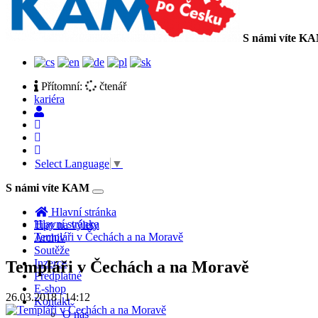
S námi víte K
Přítomní:
čtenář
kariéra
Select Language
▼
S námi víte KAM
Toggle
navigation
Hlavní stránka
Hlavní stránka
Tipy na výlety
Templáři v Čechách a na Moravě
Archiv
Soutěže
Inzerce
Templáři v Čechách a na Moravě
Předplatné
E-shop
26.03.2018 | 14:12
Kontakt
O nás