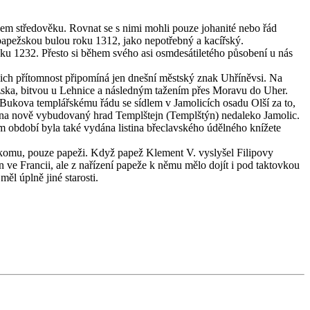
em středověku. Rovnat se s nimi mohli pouze johanité nebo řád
apežskou bulou roku 1312, jako nepotřebný a kacířský.
 roku 1232. Přesto si během svého asi osmdesátiletého působení u nás
ejich přítomnost připomíná jen dnešní městský znak Uhříněvsi. Na
ezska, bitvou u Lehnice a následným tažením přes Moravu do Uher.
 Bukova templářskému řádu se sídlem v Jamolicích osadu Olší za to,
li na nově vybudovaný hrad Templštejn (Templštýn) nedaleko Jamolic.
ném období byla také vydána listina břeclavského údělného knížete
 nikomu, pouze papeži. Když papež Klement V. vyslyšel Filipovy
 ve Francii, ale z nařízení papeže k němu mělo dojít i pod taktovkou
l úplně jiné starosti.