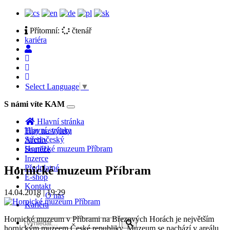
Přítomní:
čtenář
kariéra
Select Language
▼
S námi víte KAM
Toggle
navigation
Hlavní stránka
Hlavní stránka
Tipy na výlety
Středočeský
Archiv
Hornické muzeum Příbram
Soutěže
Inzerce
Předplatné
Hornické muzeum Příbram
E-shop
Kontakt
14.04.2018 | 19:29
O nás
Kariéra
Hornické muzeum v Příbrami na Březových Horách je největším
hornickým muzeem České republiky. Muzeum se nachází v areálu