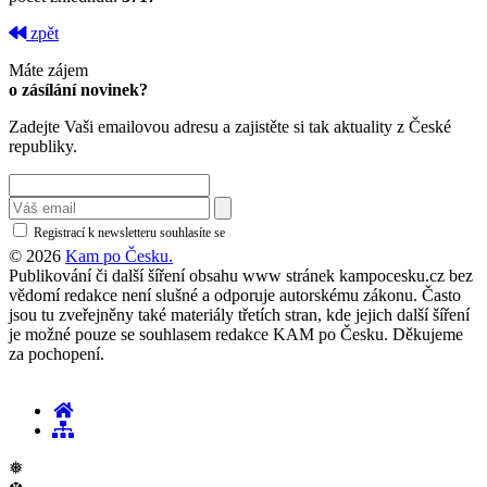
zpět
Máte zájem
o zásílání novinek?
Zadejte Vaši emailovou adresu a zajistěte si tak aktuality z České
republiky.
Registrací k newsletteru souhlasíte se
zásadami ochrany osobních údajů
© 2026
Kam po Česku.
Publikování či další šíření obsahu www stránek kampocesku.cz bez
vědomí redakce není slušné a odporuje autorskému zákonu. Často
jsou tu zveřejněny také materiály třetích stran, kde jejich další šíření
je možné pouze se souhlasem redakce KAM po Česku. Děkujeme
za pochopení.
❅