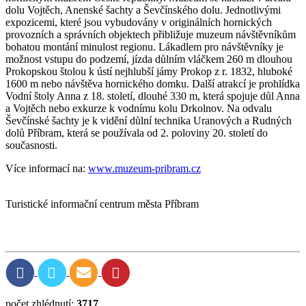
dolu Vojtěch, Anenské šachty a Ševčínského dolu. Jednotlivými
expozicemi, které jsou vybudovány v originálních hornických
provozních a správních objektech přibližuje muzeum návštěvníkům
bohatou montání minulost regionu. Lákadlem pro návštěvníky je
možnost vstupu do podzemí, jízda důlním vláčkem 260 m dlouhou
Prokopskou štolou k ústí nejhlubší jámy Prokop z r. 1832, hluboké
1600 m nebo návštěva hornického domku. Další atrakcí je prohlídka
Vodní štoly Anna z 18. století, dlouhé 330 m, která spojuje důl Anna
a Vojtěch nebo exkurze k vodnímu kolu Drkolnov. Na odvalu
Ševčínské šachty je k vidění důlní technika Uranových a Rudných
dolů Příbram, která se používala od 2. poloviny 20. století do
současnosti.
Více informací na:
www.muzeum-pribram.cz
Turistické informační centrum města Příbram
počet zhlédnutí:
3717