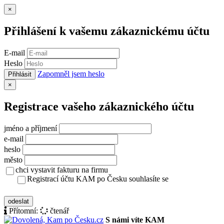
Zavřít
×
Přihlášení k vašemu zákaznickému účtu
E-mail
Heslo
Zapomněl jsem heslo
Přihlásit
Zavřít
×
Registrace vašeho zákaznického účtu
jméno a příjmení
e-mail
heslo
město
chci vystavit fakturu na firmu
Registrací účtu KAM po Česku souhlasíte se
zásady ochrany osobních údajů
odeslat
Přítomní:
čtenář
S námi víte KAM