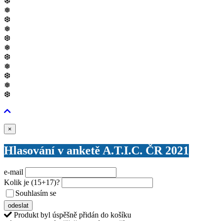
❆
❅
❆
❅
❆
❅
❆
❅
❆
❅
❆
Zavřít
×
Hlasování v anketě A.T.I.C. ČR 2021
e-mail
Kolik je
(15+17)
?
Souhlasím se
VŠEOBECNÝMI PODMÍNKAMI ANKETY O CENY
odeslat
Produkt byl úspěšně přidán do košíku