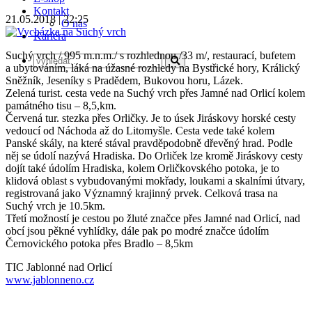
Kontakt
21.05.2018 | 22:25
O nás
Kariéra
Suchý vrch / 995 m.n.m./ s rozhlednou /33 m/, restaurací, bufetem
a ubytováním, láká na úžasné rozhledy na Bystřické hory, Králický
Sněžník, Jeseníky s Pradědem, Bukovou horu, Lázek.
Zelená turist. cesta vede na Suchý vrch přes Jamné nad Orlicí kolem
památného tisu – 8,5,km.
Červená tur. stezka přes Orličky. Je to úsek Jiráskovy horské cesty
vedoucí od Náchoda až do Litomyšle. Cesta vede také kolem
Panské skály, na které stával pravděpodobně dřevěný hrad. Podle
něj se údolí nazývá Hradiska. Do Orliček lze kromě Jiráskovy cesty
dojít také údolím Hradiska, kolem Orličkovského potoka, je to
klidová oblast s vybudovanými mokřady, loukami a skalními útvary,
registrovaná jako Významný krajinný prvek. Celková trasa na
Suchý vrch je 10.5km.
Třetí možností je cestou po žluté značce přes Jamné nad Orlicí, nad
obcí jsou pěkné vyhlídky, dále pak po modré značce údolím
Černovického potoka přes Bradlo – 8,5km
TIC Jablonné nad Orlicí
www.jablonneno.cz