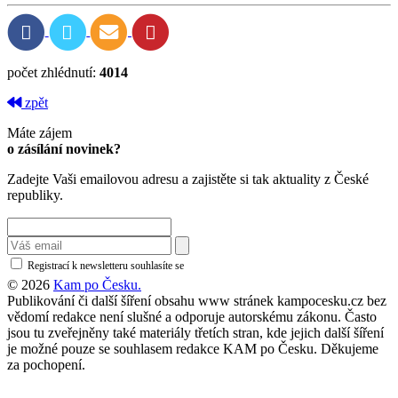
počet zhlédnutí:
4014
zpět
Máte zájem
o zásílání novinek?
Zadejte Vaši emailovou adresu a zajistěte si tak aktuality z České
republiky.
Registrací k newsletteru souhlasíte se
zásadami ochrany osobních údajů
© 2026
Kam po Česku.
Publikování či další šíření obsahu www stránek kampocesku.cz bez
vědomí redakce není slušné a odporuje autorskému zákonu. Často
jsou tu zveřejněny také materiály třetích stran, kde jejich další šíření
je možné pouze se souhlasem redakce KAM po Česku. Děkujeme
za pochopení.