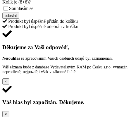
Kolik je
(8+6)
?
Souhlasím se
VŠEOBECNÝMI PODMÍNKAMI ANKETY O CENY
odeslat
Produkt byl úspěšně přidán do košíku
Produkt byl úspěšně odebrán z košíku
Děkujeme za Vaši odpověď,
Nesouhlas
se zpracováním Vašich osobních údajů byl zaznamenán.
Váš záznam bude z databáze Vydavatelstvím KAM po Česku s.r.o. vymazán
neprodleně, nejpozději však v zákonné lhůtě.
×
Váš hlas byl započítán. Děkujeme.
×