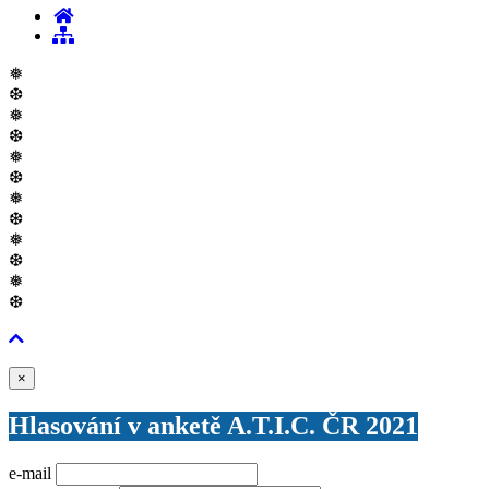
❅
❆
❅
❆
❅
❆
❅
❆
❅
❆
❅
❆
Zavřít
×
Hlasování v anketě A.T.I.C. ČR 2021
e-mail