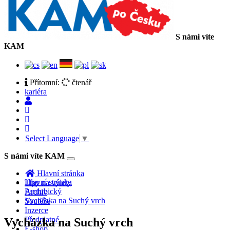
S námi víte
KAM
Přítomní:
čtenář
kariéra
Select Language
▼
S námi víte KAM
Toggle
navigation
Hlavní stránka
Hlavní stránka
Tipy na výlety
Pardubický
Archiv
Vycházka na Suchý vrch
Soutěže
Inzerce
Předplatné
Vycházka na Suchý vrch
E-shop