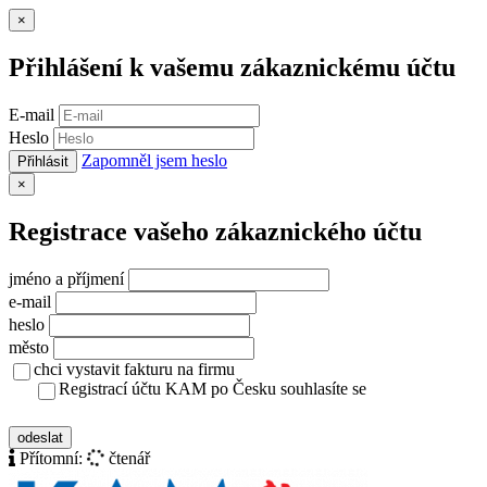
Zavřít
×
Přihlášení k vašemu zákaznickému účtu
E-mail
Heslo
Zapomněl jsem heslo
Přihlásit
Zavřít
×
Registrace vašeho zákaznického účtu
jméno a příjmení
e-mail
heslo
město
chci vystavit fakturu na firmu
Registrací účtu KAM po Česku souhlasíte se
zásady ochrany osobních údajů
odeslat
Přítomní:
čtenář