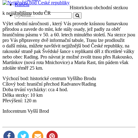
Kariéra
Historickou obchodní stezkou
k nejjižnějšímu bodu ČR
Výlet střední náročnosti , který Vás provede krásnou šumavskou
přírodou a zavede do míst, kde stály osady, jež padly za oběť
hraničnímu pásmu v 50. a 60. letech minulého století. Na stezce jsou
pro Vás připraveny dvě informační tabule, Trasu lze prodloužit
o další místa, můžete navštívit nejjižnější bod České republiky, na
rakouské straně pak Švédské šance s replikami děl z třicetileté války
nebo obec Rading. Pro návrat je možné zvolit trasu přes Rakousko,
Martínkov (nová rota Mnichovice) a Maria Rast, tím pádem však
zdoláte téměř 25 km.
Výchozí bod: historické centrum Vyššího Brodu
Cílový bod: hraniční přechod Radvanov/Rading
Doba trvání vycházky: cca 4 hod.
Délka stezky: 10 km
Převýšení: 120 m
Infocentrum Vyšší Brod