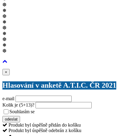
❆
❅
❆
❅
❆
❅
❆
❅
❆
Zavřít
×
Hlasování v anketě A.T.I.C. ČR 2021
e-mail
Kolik je
(5+13)
?
Souhlasím se
VŠEOBECNÝMI PODMÍNKAMI ANKETY O CENY
odeslat
Produkt byl úspěšně přidán do košíku
Produkt byl úspěšně odebrán z košíku