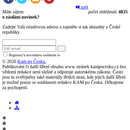
zpět
Máte zájem
počet zhlédnutí:
4835
o zásílání novinek?
Zadejte Vaši emailovou adresu a zajistěte si tak aktuality z České
republiky.
Registrací k newsletteru souhlasíte se
zásadami ochrany osobních údajů
© 2026
Kam po Česku.
Publikování či další šíření obsahu www stránek kampocesku.cz bez
vědomí redakce není slušné a odporuje autorskému zákonu. Často
jsou tu zveřejněny také materiály třetích stran, kde jejich další šíření
je možné pouze se souhlasem redakce KAM po Česku. Děkujeme
za pochopení.
❅
❆
❅