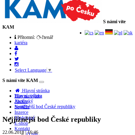
S námi víte
KAM
Přítomní:
čtenář
kariéra
Select Language
▼
S námi víte KAM
Toggle
navigation
Hlavní stránka
Hlavní stránka
Tipy na výlety
Jihočeský
Archiv
Nejjižnější bod České republiky
Soutěže
Inzerce
Předplatné
Nejjižnější bod České republiky
E-shop
Kontakt
22.06.2018 | 16:46
O nás