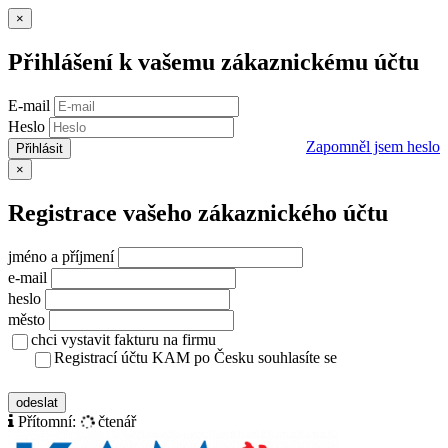
Zavřít
×
Přihlášení k vašemu zákaznickému účtu
E-mail
Heslo
Zapomněl jsem heslo
Přihlásit
Zavřít
×
Registrace vašeho zákaznického účtu
jméno a příjmení
e-mail
heslo
město
chci vystavit fakturu na firmu
Registrací účtu KAM po Česku souhlasíte se
zásady ochrany osobních údajů
odeslat
Přítomní:
čtenář