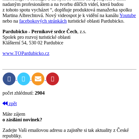
nadaným profesionálem a na tvorbu dílčích videí, která budou
z tohoto spotu vycházet “, doplňuje produktová manažerka spolku
Martina Albrechtová. Nový videospot je k vidění na kanálu
Youtube
nebo na
facebokových stránkách
turistické oblasti Pardubicko.
Pardubicko - Perníkové srdce Čech
, z.s.
Spolek pro rozvoj turistické oblasti
Klášterní 54, 530 02 Pardubice
www.TOPardubicko.cz
počet zhlédnutí:
2904
zpět
Máte zájem
o zásílání novinek?
Zadejte Vaši emailovou adresu a zajistěte si tak aktuality z České
republiky.