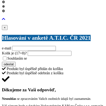
❆
❅
❆
Zavřít
×
Hlasování v anketě A.T.I.C. ČR 2021
e-mail
Kolik je
(17+8)
?
Souhlasím se
VŠEOBECNÝMI PODMÍNKAMI ANKETY O CENY
odeslat
Produkt byl úspěšně přidán do košíku
Produkt byl úspěšně odebrán z košíku
Děkujeme za Vaši odpověď,
Nesouhlas
se zpracováním Vašich osobních údajů byl zaznamenán.
Váš záznam bude z databáze Vydavatelstvím KAM po Česku s.r.o. vymazán