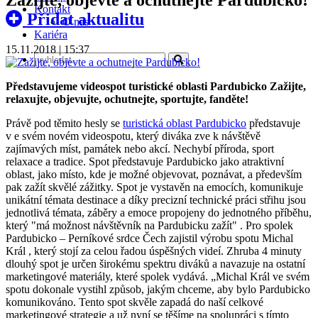
Kontakt
Přidat aktualitu
O nás
Kariéra
15.11.2018 | 15:37
Představujeme videospot turistické oblasti Pardubicko Zažijte,
relaxujte, objevujte, ochutnejte, sportujte, fanděte!
Právě pod těmito hesly se
turistická oblast Pardubicko
představuje
v e svém novém videospotu, který diváka zve k návštěvě
zajímavých míst, památek nebo akcí. Nechybí příroda, sport
relaxace a tradice. Spot představuje Pardubicko jako atraktivní
oblast, jako místo, kde je možné objevovat, poznávat, a především
pak zažít skvělé zážitky. Spot je vystavěn na emocích, komunikuje
unikátní témata destinace a díky precizní technické práci střihu jsou
jednotlivá témata, záběry a emoce propojeny do jednotného příběhu,
který "má možnost návštěvník na Pardubicku zažít" . Pro spolek
Pardubicko – Perníkové srdce Čech zajistil výrobu spotu Michal
Král , který stojí za celou řadou úspěšných videí. Zhruba 4 minuty
dlouhý spot je určen širokému spektru diváků a navazuje na ostatní
marketingové materiály, které spolek vydává. „Michal Král ve svém
spotu dokonale vystihl způsob, jakým chceme, aby bylo Pardubicko
komunikováno. Tento spot skvěle zapadá do naší celkové
marketingové strategie a už nyní se těšíme na spolupráci s tímto