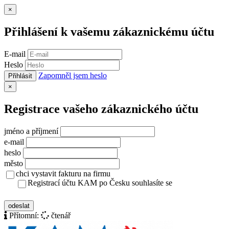
Zavřít
×
Přihlášení k vašemu zákaznickému účtu
E-mail
Heslo
Zapomněl jsem heslo
Přihlásit
Zavřít
×
Registrace vašeho zákaznického účtu
jméno a příjmení
e-mail
heslo
město
chci vystavit fakturu na firmu
Registrací účtu KAM po Česku souhlasíte se
zásady ochrany osobních údajů
odeslat
Přítomní:
čtenář