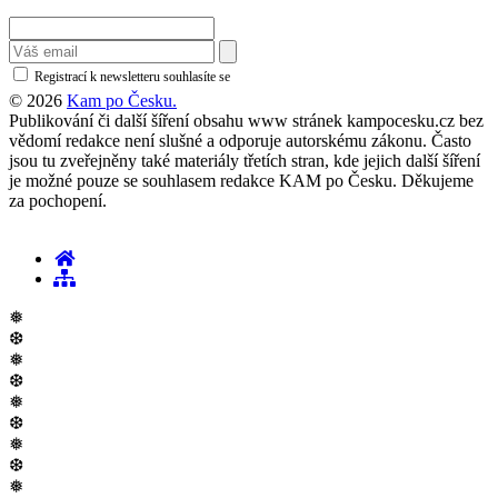
Registrací k newsletteru souhlasíte se
zásadami ochrany osobních údajů
© 2026
Kam po Česku.
Publikování či další šíření obsahu www stránek kampocesku.cz bez
vědomí redakce není slušné a odporuje autorskému zákonu. Často
jsou tu zveřejněny také materiály třetích stran, kde jejich další šíření
je možné pouze se souhlasem redakce KAM po Česku. Děkujeme
za pochopení.
❅
❆
❅
❆
❅
❆
❅
❆
❅