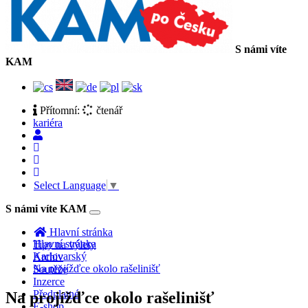
S námi víte
KAM
Přítomní:
čtenář
kariéra
Select Language
▼
S námi víte KAM
Toggle
navigation
Hlavní stránka
Hlavní stránka
Tipy na výlety
Karlovarský
Archiv
Na projížďce okolo rašelinišť
Soutěže
Inzerce
Předplatné
Na projížďce okolo rašelinišť
E-shop