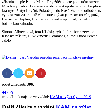
zřícenina kaple Panny Marie. Projíždět budete po naučné stezce
Mnichovy hadce. Tam můžete obdivovat upolínovou louku plnou
krásných žlutých květů. Pokračujte do Nové Vsi, kde odbočíte na
cyklostezku 2019, a už vám bude zbývat jen 6 km do cíle, jímž je
Bečov nad Teplou, kde lze obdivovat zdejší hrad, zámek či
botanickou zahradu.
Simona Albrechtová, foto Kladský rybník, hranice rezervace
Kladské rašeliny © Wikimedia Commons, autor: Lubor Ferenc,
JaDlo
počet zhlédnutí:
3067
zpět
tento článek najdete ve vydání:
KAM na výlet Cyklo 2019
Další články z vydání
KAM na výlet