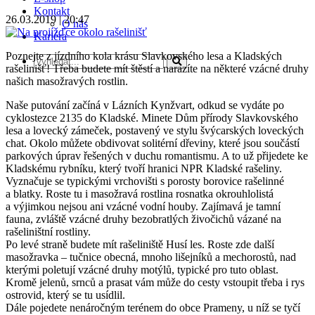
Kontakt
26.03.2019 | 20:47
O nás
Kariéra
Poznejte z jízdního kola krásu Slavkovského lesa a Kladských
rašelinišť! Třeba budete mít štěstí a narazíte na některé vzácné druhy
našich masožravých rostlin.
Naše putování začíná v Lázních Kynžvart, odkud se vydáte po
cyklostezce 2135 do Kladské. Minete Dům přírody Slavkovského
lesa a lovecký zámeček, postavený ve stylu švýcarských loveckých
chat. Okolo můžete obdivovat solitérní dřeviny, které jsou součástí
parkových úprav řešených v duchu romantismu. A to už přijedete ke
Kladskému rybníku, který tvoří hranici NPR Kladské rašeliny.
Vyznačuje se typickými vrchovišti s porosty borovice rašelinné
a blatky. Roste tu i masožravá rostlina rosnatka okrouhlolistá
a výjimkou nejsou ani vzácné vodní houby. Zajímavá je tamní
fauna, zvláště vzácné druhy bezobratlých živočichů vázané na
rašeliništní rostliny.
Po levé straně budete mít rašeliniště Husí les. Roste zde další
masožravka – tučnice obecná, mnoho lišejníků a mechorostů, nad
kterými poletují vzácné druhy motýlů, typické pro tuto oblast.
Kromě jelenů, srnců a prasat vám může do cesty vstoupit třeba i rys
ostrovid, který se tu usídlil.
Dále pojedete nenáročným terénem do obce Prameny, u níž se tyčí