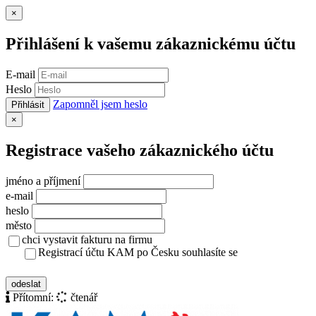
Zavřít
×
Přihlášení k vašemu zákaznickému účtu
E-mail
Heslo
Zapomněl jsem heslo
Přihlásit
Zavřít
×
Registrace vašeho zákaznického účtu
jméno a příjmení
e-mail
heslo
město
chci vystavit fakturu na firmu
Registrací účtu KAM po Česku souhlasíte se
zásady ochrany osobních údajů
odeslat
Přítomní:
čtenář