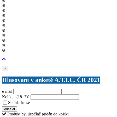
❆
❅
❆
❅
❆
❅
❆
❅
❆
❅
❆
Zavřít
×
Hlasování v anketě A.T.I.C. ČR 2021
e-mail
Kolik je
(18+3)
?
Souhlasím se
VŠEOBECNÝMI PODMÍNKAMI ANKETY O CENY
odeslat
Produkt byl úspěšně přidán do košíku