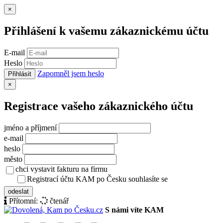
Zavřít
×
Přihlášení k vašemu zákaznickému účtu
E-mail
Heslo
Zapomněl jsem heslo
Přihlásit
Zavřít
×
Registrace vašeho zákaznického účtu
jméno a příjmení
e-mail
heslo
město
chci vystavit fakturu na firmu
Registrací účtu KAM po Česku souhlasíte se
zásady ochrany osob
odeslat
Přítomní:
čtenář
S námi víte KAM