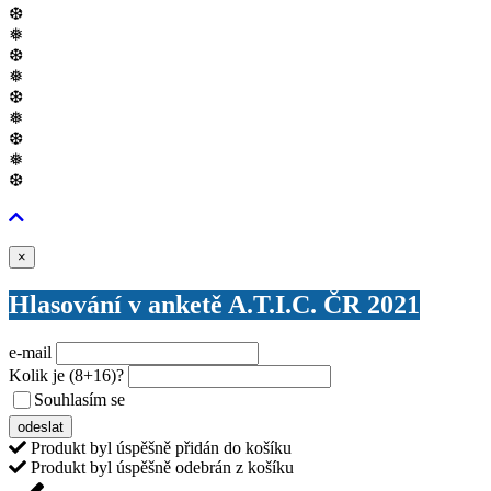
❆
❅
❆
❅
❆
❅
❆
❅
❆
Zavřít
×
Hlasování v anketě A.T.I.C. ČR 2021
e-mail
Kolik je
(8+16)
?
Souhlasím se
VŠEOBECNÝMI PODMÍNKAMI ANKETY O CENY
odeslat
Produkt byl úspěšně přidán do košíku
Produkt byl úspěšně odebrán z košíku