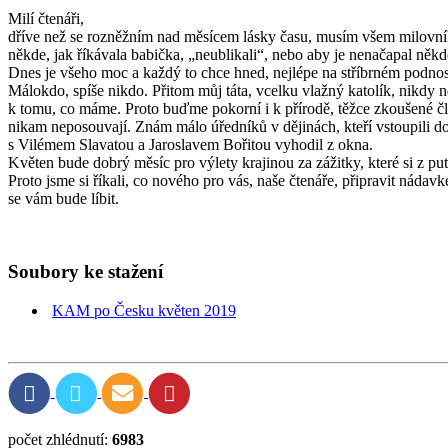
Milí čtenáři,
dříve než se rozněžním nad měsícem lásky času, musím všem milovníkům
někde, jak říkávala babička, „neublikali“, nebo aby je nenačapal někdo,
Dnes je všeho moc a každý to chce hned, nejlépe na stříbrném podnose
Málokdo, spíše nikdo. Přitom můj táta, vcelku vlažný katolík, nikdy ne
k tomu, co máme. Proto buďme pokorní i k přírodě, těžce zkoušené člov
nikam neposouvají. Znám málo úředníků v dějinách, kteří vstoupili do 
s Vilémem Slavatou a Jaroslavem Bořitou vyhodil z okna.
Květen bude dobrý měsíc pro výlety krajinou za zážitky, které si z put
Proto jsme si říkali, co nového pro vás, naše čtenáře, připravit nád
se vám bude líbit.
Soubory ke stažení
KAM po Česku květen 2019
počet zhlédnutí:
6983