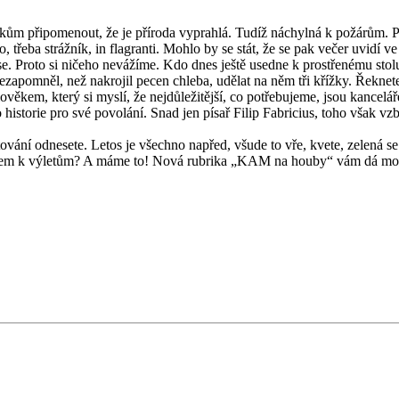
 připomenout, že je příroda vyprahlá. Tudíž náchylná k požárům. Proto
 třeba strážník, in flagranti. Mohlo by se stát, že se pak večer uvidí ve
. Proto si ničeho nevážíme. Kdo dnes ještě usedne k prostřenému stolu
zapomněl, než nakrojil pecen chleba, udělat na něm tři křížky. Řeknete 
ěkem, který si myslí, že nejdůležitější, co potřebujeme, jsou kancelář
historie pro své povolání. Snad jen písař Filip Fabricius, toho však v
ování odnesete. Letos je všechno napřed, všude to vře, kvete, zelená se a
avkem k výletům? A máme to! Nová rubrika „KAM na houby“ vám dá možnost