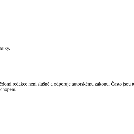
bliky.
mí redakce není slušné a odporuje autorskému zákonu. Často jsou tu zve
chopení.