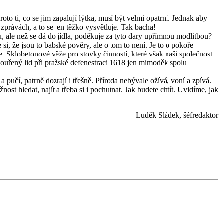
 ti, co se jim zapalují lýtka, musí být velmi opatrní. Jednak aby
 zprávách, a to se jen těžko vysvětluje. Tak bacha!
, ale než se dá do jídla, poděkuje za tyto dary upřímnou modlitbou?
si, že jsou to babské pověry, ale o tom to není. Je to o pokoře
e. Sklobetonové věže pro stovky činností, které však naši společnost
zbouřený lid při pražské defenestraci 1618 jen mimoděk spolu
 pučí, patrně dozrají i třešně. Příroda nebývale ožívá, voní a zpívá.
 hledat, najít a třeba si i pochutnat. Jak budete chtít. Uvidíme, jak
Luděk Sládek, šéfredaktor