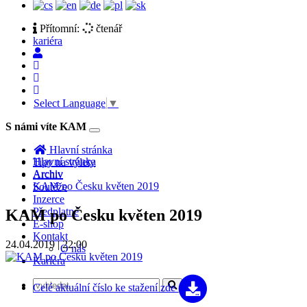
Přítomní:
čtenář
kariéra
Select Language
▼
S námi víte KAM
Toggle
navigation
Hlavní stránka
Hlavní stránka
Tipy na výlety
Archiv
Archiv
KAM po Česku květen 2019
Soutěže
Inzerce
Předplatné
KAM po Česku květen 2019
E-shop
Kontakt
24.04.2019 | 22:00
O nás
Kariéra
Celé aktuální číslo
ke stažení zde