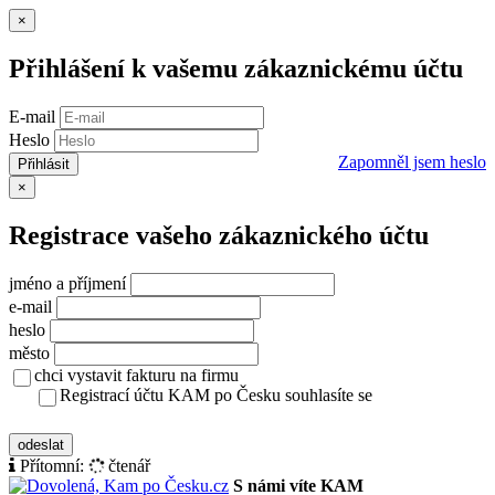
Zavřít
×
Přihlášení k vašemu zákaznickému účtu
E-mail
Heslo
Zapomněl jsem heslo
Přihlásit
Zavřít
×
Registrace vašeho zákaznického účtu
jméno a příjmení
e-mail
heslo
město
chci vystavit fakturu na firmu
Registrací účtu KAM po Česku souhlasíte se
zásady ochrany osobních údajů
odeslat
Přítomní:
čtenář
S námi víte KAM