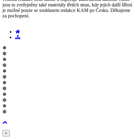
jsou tu zveřejněny také materiály třetích stran, kde jejich další šíření
je možné pouze se souhlasem redakce KAM po Česku. Děkujeme
za pochopení.
❅
❆
❅
❆
❅
❆
❅
❆
❅
❆
❅
❆
Zavřít
×