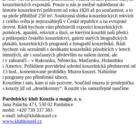
kouzelnických exponátů. Pouze u nás je možné nahlédnout do
historie kouzelnictví průřezem od roku 1820 až po současnost, a to
na ploše přibližně 250 m². Soukromá sbírka kouzelnických rekvizit
z celého světa je nejrozsáhlejší v České republice a na evropské
úrovni. Rádi bychom vám představili expozici kouzelnických
pomůcek, aparátů, rekvizit a iluzí, se kterými kouzlili naši předci
a průkopníci českého kouzelnictví, galerii starých litografických
plakátů, kouzelnických programů a fotografií kouzelníků. Rádi
bychom vás seznámili s desítkami kouzelníků působících v letech
minulých, ale i současných především na našem území, ale
i v zahraničí – v Rakousku, Německu, Maďarsku, Holandsku
i Americe. Pořádáme pravidelná sobotní kouzelnická představení od
13 hod., komentované prohlídky Muzea kouzel. Nabízíme
i programy pro příměstské tábory.
Kouzlíme i tam, kam si nás pozvete. Součástí muzea je prodejnička
s kouzly již od „desetikoruny“. Kouzlit vás samozřejmě naučíme.
Pardubický klub Kouzla a magie, z. s.
Jana Palacha 473, 530 02 Pardubice
mobil: +420 739 337 383
e-mail: info@klubkouzel.cz
www.klubkouzel.cz