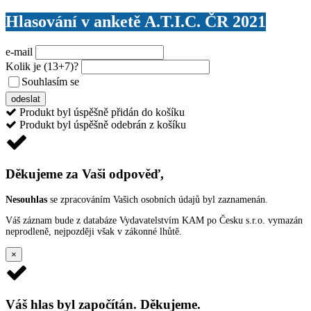
Hlasování v anketě A.T.I.C. ČR 2021
e-mail
Kolik je
(13+7)
?
Souhlasím se
VŠEOBECNÝMI PODMÍNKAMI ANKETY O CENY
odeslat
Produkt byl úspěšně přidán do košíku
Produkt byl úspěšně odebrán z košíku
Děkujeme za Vaši odpověď,
Nesouhlas
se zpracováním Vašich osobních údajů byl zaznamenán.
Váš záznam bude z databáze Vydavatelstvím KAM po Česku s.r.o. vymazán
neprodleně, nejpozději však v zákonné lhůtě.
×
Váš hlas byl započítán. Děkujeme.