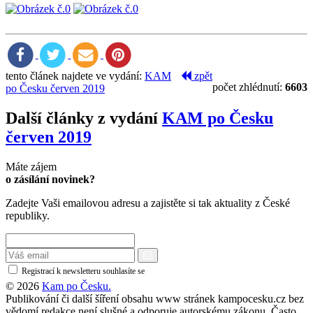
tento článek najdete ve vydání:
KAM
zpět
počet zhlédnutí:
6603
po Česku červen 2019
Další články z vydání
KAM po Česku
červen 2019
Máte zájem
o zásílání novinek?
Zadejte Vaši emailovou adresu a zajistěte si tak aktuality z České
republiky.
Registrací k newsletteru souhlasíte se
zásadami ochrany osobních údajů
© 2026
Kam po Česku.
Publikování či další šíření obsahu www stránek kampocesku.cz bez
vědomí redakce není slušné a odporuje autorskému zákonu. Často