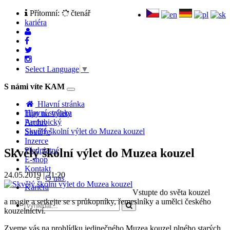
Přítomní:
čtenář
kariéra
Select Language
▼
S námi víte KAM
Toggle
navigation
Hlavní stránka
Hlavní stránka
Tipy na výlety
Pardubický
Archiv
Skvělý školní výlet do Muzea kouzel
Soutěže
Inzerce
Předplatné
Skvělý školní výlet do Muzea kouzel
E-shop
Kontakt
24.05.2019 | 21:20
O nás
Kariéra
Vstupte do světa kouzel
a magie a setkejte se s průkopníky, řemeslníky a umělci českého
kouzelnictví.
Zveme vás na prohlídku jedinečného Muzea kouzel plného starých