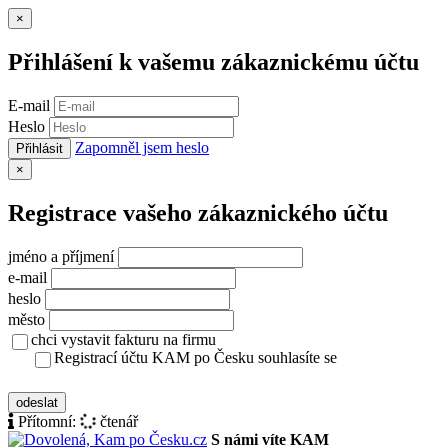
Zavřít
×
Přihlášení k vašemu zákaznickému účtu
E-mail
Heslo
Zapomněl jsem heslo
Přihlásit
Zavřít
×
Registrace vašeho zákaznického účtu
jméno a příjmení
e-mail
heslo
město
chci vystavit fakturu na firmu
Registrací účtu KAM po Česku souhlasíte se
zásady ochrany osobních údajů
odeslat
Přítomní:
čtenář
S námi víte KAM