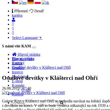
Přítomní:
čtenář
kariéra
Select Language
▼
S námi víte KAM
Toggle
navigation
Hlavní stránka
Hlavní stránka
Tipy na výlety
Ústecký
Archiv
Osudové devítky v Klášterci nad Ohří
Soutěže
Inzerce
Předplatné
Osudové devítky v Klášterci nad Ohří
E-shop
Kontakt
26.08.2019 | 07:40
O nás
Kariéra
Galerie Kryt v Klášterci nad Ohří se rozhodla navázat na loňský úspě
s devítkou na konci. V září to bude výstava odkazující na rok 1939 a 
kterého přišlo o život přibližně 60 milionů lidí, a s ní související poje