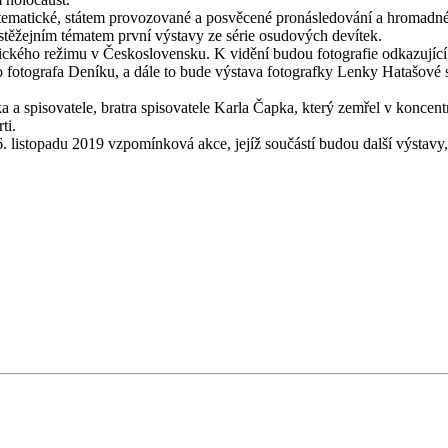
ystematické, státem provozované a posvěcené pronásledování a hromadné v
e stěžejním tématem první výstavy ze série osudových devítek.
ckého režimu v Československu. K vidění budou fotografie odkazující j
o fotografa Deníku, a dále to bude výstava fotografky Lenky Hatašové s
ika a spisovatele, bratra spisovatele Karla Čapka, který zemřel v konc
ti.
. listopadu 2019 vzpomínková akce, jejíž součástí budou další výstav