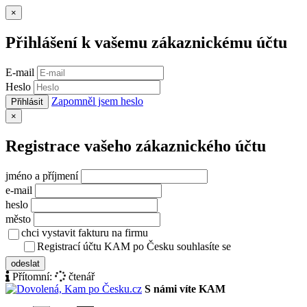
Zavřít
×
Přihlášení k vašemu zákaznickému účtu
E-mail
Heslo
Zapomněl jsem heslo
Přihlásit
Zavřít
×
Registrace vašeho zákaznického účtu
jméno a příjmení
e-mail
heslo
město
chci vystavit fakturu na firmu
Registrací účtu KAM po Česku souhlasíte se
zásady ochrany osob
odeslat
Přítomní:
čtenář
S námi víte KAM