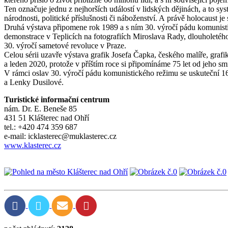
Ten označuje jednu z nejhorších událostí v lidských dějinách, a to s
národnosti, politické příslušnosti či náboženství. A právě holocaust j
Druhá výstava připomene rok 1989 a s ním 30. výročí pádu komunisti
demonstrace v Teplicích na fotografiích Miroslava Rady, dlouholetéh
30. výročí sametové revoluce v Praze.
Celou sérii uzavře výstava grafik Josefa Čapka, českého malíře, graf
a leden 2020, protože v příštím roce si připomínáme 75 let od jeho smr
V rámci oslav 30. výročí pádu komunistického režimu se uskuteční 16
a Lenky Dusilové.
Turistické informační centrum
nám. Dr. E. Beneše 85
431 51 Klášterec nad Ohří
tel.: +420 474 359 687
e-mail: icklasterec@muklasterec.cz
www.klasterec.cz