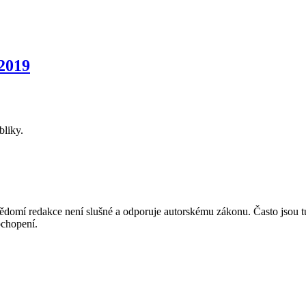
2019
bliky.
mí redakce není slušné a odporuje autorskému zákonu. Často jsou tu zve
chopení.