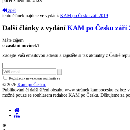
počet zhlédnutí:
2128
zpět
tento článek najdete ve vydání:
KAM po Česku září 2019
Další články z vydání
KAM po Česku září 
Máte zájem
o zásílání novinek?
Zadejte Vaši emailovou adresu a zajistěte si tak aktuality z České repu
Registrací k newsletteru souhlasíte se
zásadami ochrany osobních údajů
© 2026
Kam po Česku.
Publikování či další šíření obsahu www stránek kampocesku.cz bez vědo
možné pouze se souhlasem redakce KAM po Česku. Děkujeme za po
❅