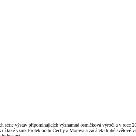
ch série výstav připomínajících významná osmičková výročí a v roce 201
s ní také vznik Protektorátu Čechy a Morava a začátek druhé světové vál
m holocaust.