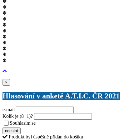
❆
❅
❆
❅
❆
❅
❆
❅
❆
❅
❆
Zavřít
×
Hlasování v anketě A.T.I.C. ČR 2021
e-mail
Kolik je
(8+1)
?
Souhlasím se
VŠEOBECNÝMI PODMÍNKAMI ANKETY O CENY
odeslat
Produkt byl úspěšně přidán do košíku