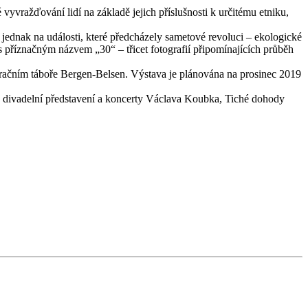
yvražďování lidí na základě jejich příslušnosti k určitému etniku,
ednak na události, které předcházely sametové revoluci – ekologické
 příznačným názvem „30“ – třicet fotografií připomínajících průběh
entračním táboře Bergen-Belsen. Výstava je plánována na prosinec 2019
y, divadelní představení a koncerty Václava Koubka, Tiché dohody