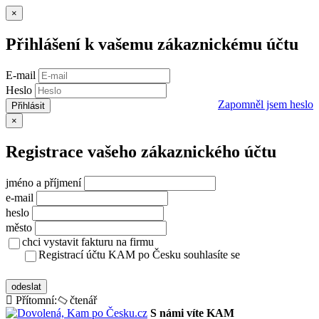
Zavřít
×
Přihlášení k vašemu zákaznickému účtu
E-mail
Heslo
Zapomněl jsem heslo
Přihlásit
Zavřít
×
Registrace vašeho zákaznického účtu
jméno a příjmení
e-mail
heslo
město
chci vystavit fakturu na firmu
Registrací účtu KAM po Česku souhlasíte se
zásady ochrany osobních údajů
odeslat
Přítomní:
čtenář
S námi víte KAM