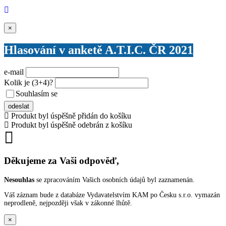
Zavřít
×
Hlasování v anketě A.T.I.C. ČR 2021
e-mail
Kolik je
(3+4)
?
Souhlasím se
VŠEOBECNÝMI PODMÍNKAMI ANKETY O CENY
odeslat
Produkt byl úspěšně přidán do košíku
Produkt byl úspěšně odebrán z košíku
Děkujeme za Vaši odpověď,
Nesouhlas
se zpracováním Vašich osobních údajů byl zaznamenán.
Váš záznam bude z databáze Vydavatelstvím KAM po Česku s.r.o. vymazán
neprodleně, nejpozději však v zákonné lhůtě.
×