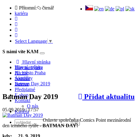
Přítomní:
čtenář
kariéra
Select Language
▼
S námi víte KAM
Toggle
navigation
Hlavní stránka
Hlavní stránka
Tipy na výlety
Hl. město Praha
Archiv
Aktuality
Soutěže
Batman Day 2019
Inzerce
Předplatné
E-shop
Batman Day 2019
Přidat aktualitu
Kontakt
O nás
05.09.2019 | 17:57
Kariéra
Oslavte společně s Comics Point mezinárodní
den temného rytíře -
BATMAN DAY!
kdy:
21. 9. 2019