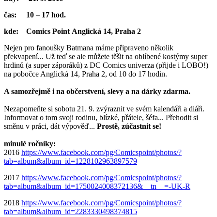
čas:
10 – 17 hod.
kde:
Comics Point
Anglická 14, Praha 2
Nejen pro fanoušky Batmana máme připraveno několik
překvapení... Už teď se ale můžete těšit na oblíbené kostýmy super
hrdinů (a super záporáků) z DC Comics univerza (přijde i LOBO!)
na pobočce Anglická 14, Praha 2, od 10 do 17 hodin.
A samozřejmě i na občerstvení, slevy a na dárky zdarma.
Nezapomeňte si sobotu 21. 9. zvýraznit ve svém kalendáři a diáři.
Informovat o tom svoji rodinu, blízké, přátele, šéfa... Přehodit si
směnu v práci, dát výpověď...
Prostě, zúčastnit se!
minulé ročníky:
2016
https://www.facebook.com/pg/Comicspoint/photos/?
tab=album&album_id=1228102963897579
2017
https://www.facebook.com/pg/Comicspoint/photos/?
tab=album&album_id=1750024008372136&__tn__=-UK-R
2018
https://www.facebook.com/pg/Comicspoint/photos/?
tab=album&album_id=2283330498374815