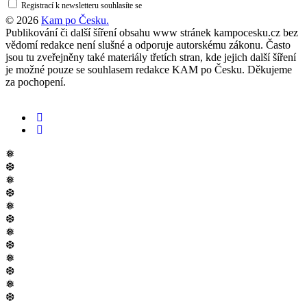
Registrací k newsletteru souhlasíte se
zásadami ochrany osobních údajů
© 2026
Kam po Česku.
Publikování či další šíření obsahu www stránek kampocesku.cz bez
vědomí redakce není slušné a odporuje autorskému zákonu. Často
jsou tu zveřejněny také materiály třetích stran, kde jejich další šíření
je možné pouze se souhlasem redakce KAM po Česku. Děkujeme
za pochopení.
❅
❆
❅
❆
❅
❆
❅
❆
❅
❆
❅
❆