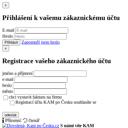
Zavřít
×
Přihlášení k vašemu zákaznickému účtu
E-mail
Heslo
Zapomněl jsem heslo
Přihlásit
Zavřít
×
Registrace vašeho zákaznického účtu
jméno a příjmení
e-mail
heslo
město
chci vystavit fakturu na firmu
Registrací účtu KAM po Česku souhlasíte se
zásady ochrany osobních údajů
odeslat
Přítomní:
čtenář
S námi víte KAM