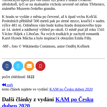
středohoří, tyčí se na skalnatém vrcholu severně od města Třebenice,
známého Muzeem českého granátu.
K hradu se vydáte z města po červené, až k úpatí vrchu Košťál.
Posledních přibližně 500 metrů pak po strmé stezce, končící v nadm.
výšce 481 m. Odměnou vám bude kulisa hradu donjonového typu
ze 14. století a nádherný výhled po okolí. O místě psal již roku 1541
Václav Hájek z Libočan. Na svých toulkách je zachytil romantik
Karel Hynek Mácha a bylo inspirací k obrazům Emila Filly.
-MF-, foto © Wikimedia Commons, autor Ondřej Kořínek
počet zhlédnutí:
3122
zpět
tento článek najdete ve vydání:
KAM po Česku duben 2020
Další články z vydání
KAM po Česku
duben 2020