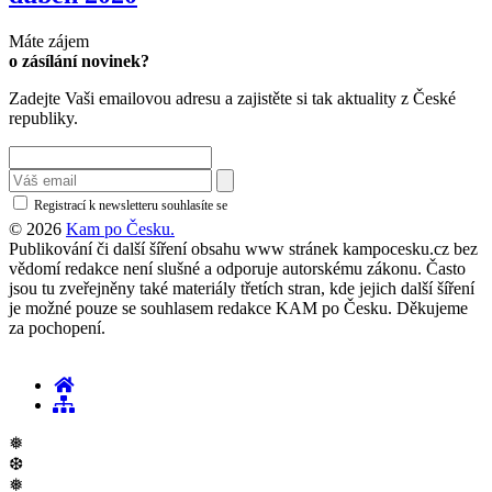
Máte zájem
o zásílání novinek?
Zadejte Vaši emailovou adresu a zajistěte si tak aktuality z České
republiky.
Registrací k newsletteru souhlasíte se
zásadami ochrany osobních údajů
© 2026
Kam po Česku.
Publikování či další šíření obsahu www stránek kampocesku.cz bez
vědomí redakce není slušné a odporuje autorskému zákonu. Často
jsou tu zveřejněny také materiály třetích stran, kde jejich další šíření
je možné pouze se souhlasem redakce KAM po Česku. Děkujeme
za pochopení.
❅
❆
❅