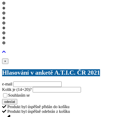
❆
❅
❆
❅
❆
❅
❆
❅
❆
Zavřít
×
Hlasování v anketě A.T.I.C. ČR 2021
e-mail
Kolik je
(14+20)
?
Souhlasím se
VŠEOBECNÝMI PODMÍNKAMI ANKETY O CENY
odeslat
Produkt byl úspěšně přidán do košíku
Produkt byl úspěšně odebrán z košíku