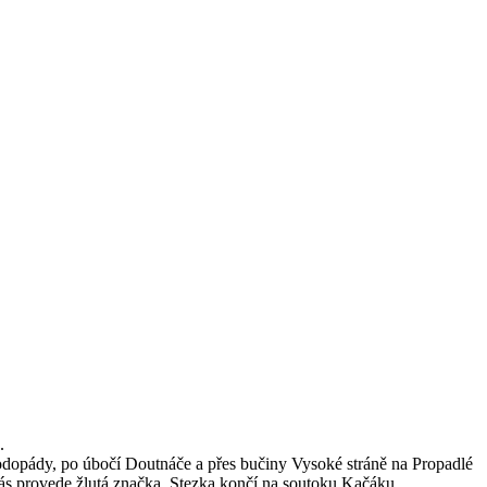
.
vodopády, po úbočí Doutnáče a přes bučiny Vysoké stráně na Propadlé
ás provede žlutá značka. Stezka končí na soutoku Kačáku