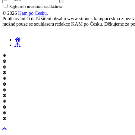
Registrací k newsletteru souhlasíte se
zásadami ochrany osobních údajů
© 2026
Kam po Česku.
Publikování či další šíření obsahu www stránek kampocesku.cz bez vědo
možné pouze se souhlasem redakce KAM po Česku. Děkujeme za po
❅
❆
❅
❆
❅
❆
❅
❆
❅
❆
❅
❆