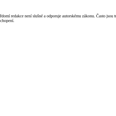
mí redakce není slušné a odporuje autorskému zákonu. Často jsou tu zve
chopení.