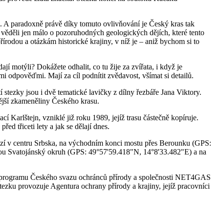
m. A paradoxně právě díky tomuto ovlivňování je Český kras tak
 věděli jen málo o pozoruhodných geologických dějích, které tento
írodou a otázkám historické krajiny, v níž je – aniž bychom si to
í motýli? Dokážete odhalit, co tu žije za zvířata, i když je
 odpověďmi. Mají za cíl podnítit zvědavost, všímat si detailů.
stezky jsou i dvě tematické lavičky z dílny řezbáře Jana Viktory.
mější zkameněliny Českého krasu.
 Karlštejn, vzniklé již roku 1989, jejíž trasu částečně kopíruje.
ed třiceti lety a jak se dělají dnes.
zí v centru Srbska, na východním konci mostu přes Berounku (GPS:
zkou Svatojánský okruh (GPS: 49°57'59.418"N, 14°8'33.482"E) a na
ého programu Českého svazu ochránců přírody a společnosti NET4GAS
ezku provozuje Agentura ochrany přírody a krajiny, jejíž pracovníci