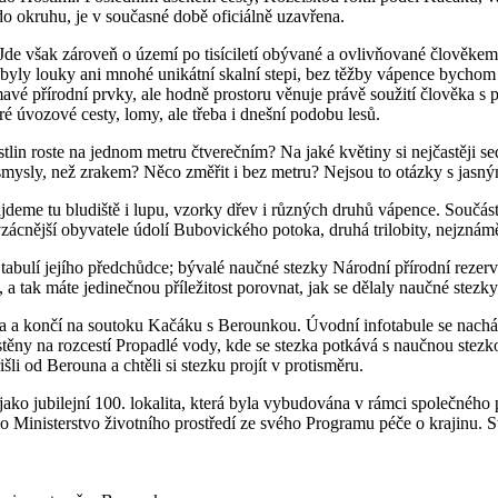
o okruhu, je v současné době oficiálně uzavřena.
. Jde však zároveň o území po tisíciletí obývané a ovlivňované člověke
byly louky ani mnohé unikátní skalní stepi, bez těžby vápence bychom
é přírodní prvky, ale hodně prostoru věnuje právě soužití člověka s př
aré úvozové cesty, lomy, ale třeba i dnešní podobu lesů.
in roste na jednom metru čtverečním? Na jaké květiny si nejčastěji sedaj
smysly, než zrakem? Něco změřit i bez metru? Nejsou to otázky s jasnými
deme tu bludiště i lupu, vzorky dřev i různých druhů vápence. Součástí 
vzácnější obyvatele údolí Bubovického potoka, druhá trilobity, nejzná
bulí jejího předchůdce; bývalé naučné stezky Národní přírodní rezervací
tak máte jedinečnou příležitost porovnat, jak se dělaly naučné stezky př
 a končí na soutoku Kačáku s Berounkou. Úvodní infotabule se nachá
těny na rozcestí Propadlé vody, kde se stezka potkává s naučnou ste
li od Berouna a chtěli si stezku projít v protisměru.
jako jubilejní 100. lokalita, která byla vybudována v rámci společn
Ministerstvo životního prostředí ze svého Programu péče o krajinu. St