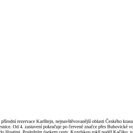
přírodní rezervace Karlštejn, nejnavštěvovanější oblasti Českého krasu
řesnice. Od 4. zastavení pokračuje po červené značce přes Bubovické 
 do Hostimi. Posledním úsekem cesty, Kozelskou roklí podél Kačáku, v