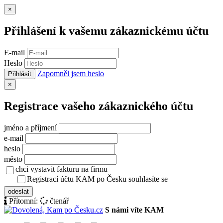
Zavřít
×
Přihlášení k vašemu zákaznickému účtu
E-mail
Heslo
Zapomněl jsem heslo
Přihlásit
Zavřít
×
Registrace vašeho zákaznického účtu
jméno a příjmení
e-mail
heslo
město
chci vystavit fakturu na firmu
Registrací účtu KAM po Česku souhlasíte se
zásady ochrany osob
odeslat
Přítomní:
čtenář
S námi víte KAM