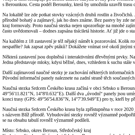
s Berounkou. Cesta podél Berounky, která by umožnila uzavřít trasu d
Na lokalitě lze zde potkat stovky vzácných druhů rostlin a živočichů
přírodně bohatý a zajímavý, jak ho dnes známe. Bez pastvy by zde ne
kraj formovaly. Proto naučná stezka nejen upozorňuje na mnohé zajímav
často uvědomovali – dodnes zapsána tisíciletá historie. Ať již jde o st
Na každém z 18 zastavení je též nějaký námět k pozorování. Kolik rostl
nespatříte? Jak zapsat zpěv ptáků? Dokážete vnímat své okolí jinými 
Některá zastavení jsou doplněná i interaktivními dřevěnými prvky. Naj
Jedna představuje mloky, kdysi běžné, dnes, vzhledem k suchu stále 
Další zajímavostí naučné stezky je zachování některých informačních ta
Původní informační panely naleznete na zadní straně těch současných, a 
Naučná stezka Srdcem Českého krasu začíná v obci Srbsko u Berouna
49°56'11.821"N, 14°8'0.632"E). Další dva „úvodní“ panely jsou umís
konci trasy (GPS: 49°56'54.836"N, 14°7'39.949"E) pro ty, kteří by přiš
Naučná stezka Srdcem Českého krasu byla zpřístupněna v roce 2020 
s názvem Blíž přírodě. Vybudování stezky rovněž významně podpořilo 
se na obsahu tabulí rovněž významně podíleli.
Místo: Srbsko, okres Beroun, Středočeský kraj