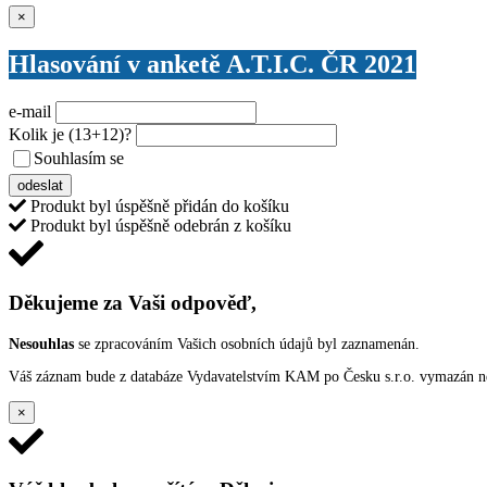
Zavřít
×
Hlasování v anketě A.T.I.C. ČR 2021
e-mail
Kolik je
(13+12)
?
Souhlasím se
VŠEOBECNÝMI PODMÍNKAMI ANKETY O CENY
odeslat
Produkt byl úspěšně přidán do košíku
Produkt byl úspěšně odebrán z košíku
Děkujeme za Vaši odpověď,
Nesouhlas
se zpracováním Vašich osobních údajů byl zaznamenán.
Váš záznam bude z databáze Vydavatelstvím KAM po Česku s.r.o. vymazán nep
×