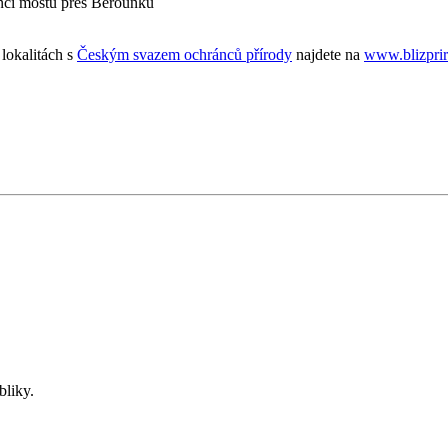
nci mostu přes Berounku
lokalitách s
Českým svazem ochránců přírody
najdete na
www.blizprir
bliky.