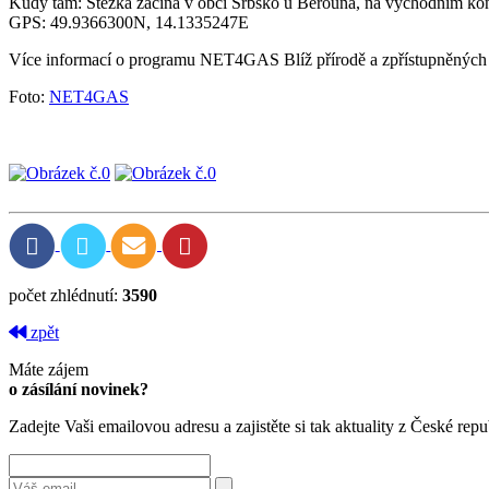
Kudy tam: Stezka začíná v obci Srbsko u Berouna, na východním ko
GPS: 49.9366300N, 14.1335247E
Více informací o programu NET4GAS Blíž přírodě a zpřístupněných 
Foto:
NET4GAS
počet zhlédnutí:
3590
zpět
Máte zájem
o zásílání novinek?
Zadejte Vaši emailovou adresu a zajistěte si tak aktuality z České repu