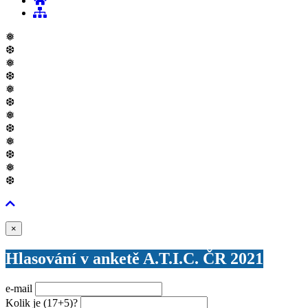
❅
❆
❅
❆
❅
❆
❅
❆
❅
❆
❅
❆
Zavřít
×
Hlasování v anketě A.T.I.C. ČR 2021
e-mail
Kolik je
(17+5)
?