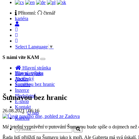
Přítomní:
čtenář
kariéra
Select Language
▼
S námi víte KAM
Toggle
navigation
Hlavní stránka
Hlavní stránka
Tipy na výlety
Jihočeský
Archiv
Šumavou bez hranic
Soutěže
Inzerce
Předplatné
Šumavou bez hranic
E-shop
Kontakt
26.08.2021 | 06:16
O nás
Kariéra
Mé letošní vyprávění o putování Šumavou bude spíše o dojmech než o 
Řada lidí přijíždí na Šumavu jako k moři. Ale Gabreta má svá úskalí. 