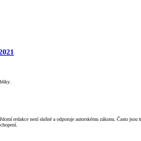
2021
bliky.
mí redakce není slušné a odporuje autorskému zákonu. Často jsou tu zve
chopení.