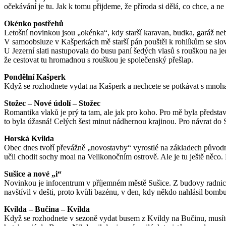
očekávání je tu. Jak k tomu přijdeme, že příroda si dělá, co chce, a 
Okénko postřehů
Letošní novinkou jsou „okénka“, kdy starší karavan, budka, garáž neb
V samoobsluze v Kašperkách mě starší pán pouštěl k rohlíkům se slov
U Jezerní slati nastupovala do busu paní šedých vlasů s rouškou na je
že cestovat tu hromadnou s rouškou je společenský přešlap.
Pondělní Kašperk
Když se rozhodnete vydat na Kašperk a nechcete se potkávat s mnoha l
Stožec – Nové údolí – Stožec
Romantika vlaků je prý ta tam, ale jak pro koho. Pro mě byla představ
to byla úžasná! Celých šest minut nádhernou krajinou. Pro návrat do St
Horská Kvilda
Obec dnes tvoří převážně „novostavby“ vyrostlé na základech původníc
učil chodit sochy moai na Velikonočním ostrově. Ale je tu ještě něco
Sušice a nové „i“
Novinkou je infocentrum v příjemném městě Sušice. Z budovy radnice 
navštívil v dešti, proto kvůli bazénu, v den, kdy někdo nahlásil bom
Kvilda – Bučina – Kvilda
Když se rozhodnete v sezoně vydat busem z Kvildy na Bučinu, musíte poč