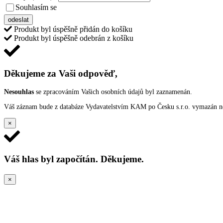
Souhlasím se
VŠEOBECNÝMI PODMÍNKAMI ANKETY O CENY
odeslat
Produkt byl úspěšně přidán do košíku
Produkt byl úspěšně odebrán z košíku
Děkujeme za Vaši odpověď,
Nesouhlas
se zpracováním Vašich osobních údajů byl zaznamenán.
Váš záznam bude z databáze Vydavatelstvím KAM po Česku s.r.o. vymazán nep
×
Váš hlas byl započítán. Děkujeme.
×