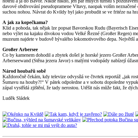
hotelu a já do Bavor. Nikde nikdo, jen pár milých turistů s pozdrave
davové obdivování pseudopramene Vltavy, naopak volím neznačené ces
suchou nohou. Návrat do Kvildy byl jako probudit se ve fritéze na 
A jak za kopečkama?
Klid a pohoda, tak nějak lze popsat Bavorskou Rudu (Bayerisch Eisens
nebo výlet na kajaku divokou vodou Velké Řezné (Großer Regen) mez
muzeum najdete v budově bývalého lokomotivového depa. Největší at
Großer Arbersee
Co by kamenem dohodil a zbytek došel je horské jezero Großer Arbers
Arberseewand (Stěna jezera Javor) s malými vodopády nabízejí úžasn
Národ houbařů sobě
Každoročně čekám, kdy televize odvysílá ve čtvrtek reportáž „jak ros
Šumavu na houby?!“ V pátek odpoledne a v sobotu dopoledne vypukne 
zápal vystřídá zjištění, že tady nerostou. Utěšit nás může fakt, že d
Luděk Sládek