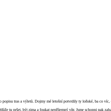
popisu tras a výletů. Dojmy mé letošní potvrdily ty loňské, ba co víc
Může tu pršet, být zima a foukat nepříjemný vítr. Jsme schopni pak zaba