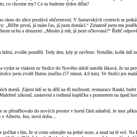
ne to, co chceme my? Co tu budeme týden dělat?
o okno do ulice prodává občerstvení. V šumavských centrech se potkávaj
y: „Běžte první, já mám čas, já jsem domácí.“ Zmateně jsem mu poděkov
dnom uchu a dotazem: „Musím ji mít, já jsem očkovaná?“ Řidič odpověděl
idmi, zvolíte pondělí. Tedy den, kdy je zavřeno. Netušíte, kolik lidí 
a vydat se vlakem ze Stožce do Nového údolí natolik lákavá, že na peró
ožce jsem zvolil žlutou značku (57 minut, 4,6 km). Ve Stožci jen malá „ko
h domů. Zájem lidí se tu dělí na tři možnosti: restaurace Rankl, bufet 
. Malebné zákoutí, zastavení a rodinná kaplička s pramenem na úpatí ho
se přestěhovalo do nových prostor v horní části náměstí. Je moc pěkné
bu v Albertu. Inu, nová doba…
ítat s tím, že si cestu odstojíte na jedné noze, a snad na té své. Na B