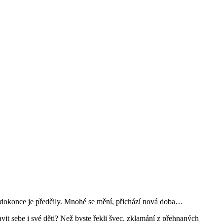
, dokonce je předčily. Mnohé se mění, přichází nová doba…
vit sebe i své děti? Než byste řekli švec, zklamání z přehnaných