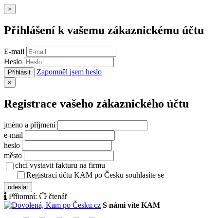
Zavřít
×
Přihlášení k vašemu zákaznickému účtu
E-mail
Heslo
Zapomněl jsem heslo
Přihlásit
Zavřít
×
Registrace vašeho zákaznického účtu
jméno a příjmení
e-mail
heslo
město
chci vystavit fakturu na firmu
Registrací účtu KAM po Česku souhlasíte se
zásady ochrany osob
odeslat
Přítomní:
čtenář
S námi víte KAM