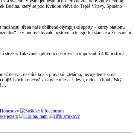
ek a svačím. Slyším jen lesní ticho. Pro návrat do Kvildy nevolím
ek Bučina, který se pod Kvildou vlévá do Teplé Vltavy. Splněno –
 možností, třeba naše oblíbené olympijské sporty – kurzy biatlonu
los“ je v budově bývalé poštovní a telegrafní stanice a Železniční
žní stezka. Takzvané „plovoucí ostrovy“ a impozantní 400 m strmá
ortáž netrvá, nasbírá košík praváků. „Mámo, nezajedeme si na
objížďkách konečně zastavíte u lesa. Úlevu, radost a houbařský
 dá…