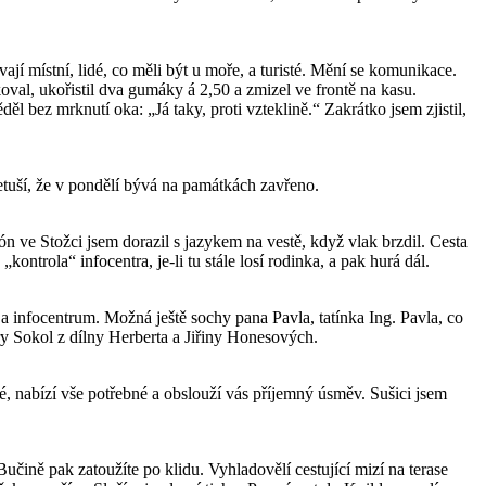
í místní, lidé, co měli být u moře, a turisté. Mění se komunikace.
al, ukořistil dva gumáky á 2,50 a zmizel ve frontě na kasu.
 bez mrknutí oka: „Já taky, proti vzteklině.“ Zakrátko jsem zjistil,
netuší, že v pondělí bývá na památkách zavřeno.
n ve Stožci jsem dorazil s jazykem na vestě, když vlak brzdil. Cesta
ntrola“ infocentra, je-li tu stále losí rodinka, a pak hurá dál.
a infocentrum. Možná ještě sochy pana Pavla, tatínka Ing. Pavla, co
ry Sokol z dílny Herberta a Jiřiny Honesových.
, nabízí vše potřebné a obslouží vás příjemný úsměv. Sušici jsem
učině pak zatoužíte po klidu. Vyhladovělí cestující mizí na terase