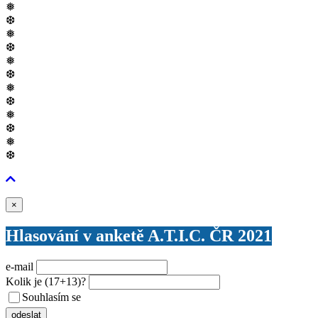
❅
❆
❅
❆
❅
❆
❅
❆
❅
❆
❅
❆
Zavřít
×
Hlasování v anketě A.T.I.C. ČR 2021
e-mail
Kolik je
(17+13)
?
Souhlasím se
VŠEOBECNÝMI PODMÍNKAMI ANKETY O CENY
odeslat