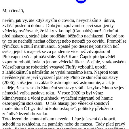
Milí čtenáři,
nevím, jak vy, ale když slyším o covidu, nevycházím z údivu,
zvlášť poslední dobou. Dobrými zprávami se jeví snad jen ty
vědecky ověřované, že látky v konopí (Cannabis) možná chrání
před nákazou, stejně jako prodělání běžného nachlazení. Dobré pro
ty, co se nechtějí nechat očkovat nebo netouží po covidu. Promoří se
rýmičkou a zhulí marihuanou. Špatné pro deset nejbohatších lidí
světa, jejichž majetek se za pandemie více než zdvojnásobil
Překvapení věda přináší stále. Když Karel Čapek předpověděl
vzpouru robotů, byla to jenom vědecká fikce. A ejhle, v rakouském
Wieselburgu se robotický vysavač Fluffy vzbouřil, uprchl
z lahůdkářství a náměstím se vydal neznámo kam. Naproti tomu
nevědeckým se jeví vyřazení planety Pluto ze sluneční soustavy
(2006), spíše jen na základě astrologie než astronomie, a tak je
naděje, že se zase do Sluneční soustavy vrátí. Jazykovědnou se jeví
německá volba paslova roku. V roce 2020 to byl výraz
klimahysterie a vloni pushback, vytlačení migrantů od hranic
ozbrojenými složkami. U nás hlasuji pro vědecké sousloví
moderátora ČT „virtuální kolonoskopie“, politicky přeloženo –
zdánlivé lezení do zadku.
Toto lezení do temnot nikam nevede. Lépe je lezení do kopců,
schodů na rozhlednu, na památky nebo do muzea. Tady platí pravý