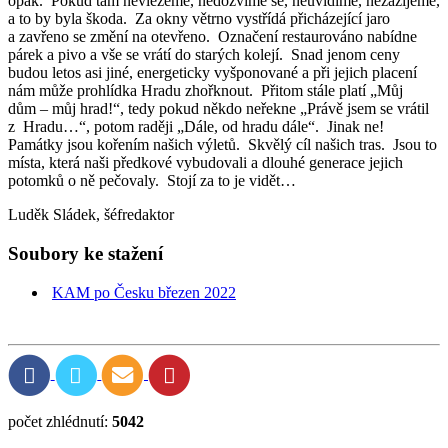
opak. Pokud tam nevlezeme, nedozvíme se, neuvidíme, nezažijeme,
a to by byla škoda. Za okny větrno vystřídá přicházející jaro
a zavřeno se změní na otevřeno. Označení restaurováno nabídne
párek a pivo a vše se vrátí do starých kolejí. Snad jenom ceny
budou letos asi jiné, energeticky vyšponované a při jejich placení
nám může prohlídka Hradu zhořknout. Přitom stále platí „Můj
dům – můj hrad!“, tedy pokud někdo neřekne „Právě jsem se vrátil
z Hradu…“, potom raději „Dále, od hradu dále“. Jinak ne!
Památky jsou kořením našich výletů. Skvělý cíl našich tras. Jsou to
místa, která naši předkové vybudovali a dlouhé generace jejich
potomků o ně pečovaly. Stojí za to je vidět…
Luděk Sládek, šéfredaktor
Soubory ke stažení
KAM po Česku březen 2022
počet zhlédnutí:
5042