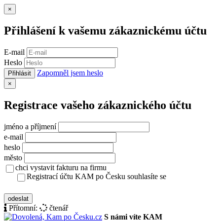
Zavřít
×
Přihlášení k vašemu zákaznickému účtu
E-mail
Heslo
Zapomněl jsem heslo
Přihlásit
Zavřít
×
Registrace vašeho zákaznického účtu
jméno a příjmení
e-mail
heslo
město
chci vystavit fakturu na firmu
Registrací účtu KAM po Česku souhlasíte se
zásady ochrany osobních údajů
odeslat
Přítomní:
čtenář
S námi víte KAM