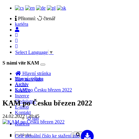
Přítomní:
čtenář
kariéra
Select Language
▼
S námi víte KAM
Toggle
navigation
Hlavní stránka
Hlavní stránka
Tipy na výlety
Archiv
Archiv
KAM po Česku březen 2022
Soutěže
Inzerce
Předplatné
KAM po Česku březen 2022
E-shop
Kontakt
24.02.2022 | 20:45
O nás
Kariéra
Celé aktuální číslo
ke stažení zde