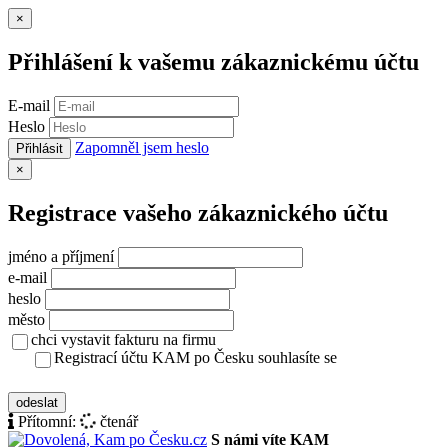
Zavřít
×
Přihlášení k vašemu zákaznickému účtu
E-mail
Heslo
Zapomněl jsem heslo
Přihlásit
Zavřít
×
Registrace vašeho zákaznického účtu
jméno a příjmení
e-mail
heslo
město
chci vystavit fakturu na firmu
Registrací účtu KAM po Česku souhlasíte se
zásady ochrany osobních údajů
odeslat
Přítomní:
čtenář
S námi víte KAM