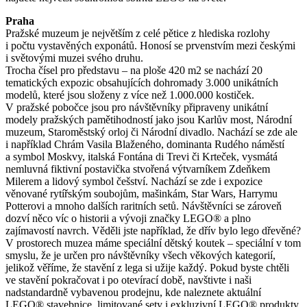
Praha
Pražské muzeum je největším z celé pětice z hlediska rozlohy
i počtu vystavěných exponátů. Honosí se prvenstvím mezi českými
i světovými muzei svého druhu.
Trocha čísel pro představu – na ploše 420 m2 se nachází 20
tematických expozic obsahujících dohromady 3.000 unikátních
modelů, které jsou složeny z více než 1.000.000 kostiček.
V pražské pobočce jsou pro návštěvníky připraveny unikátní
modely pražských pamětihodností jako jsou Karlův most, Národní
muzeum, Staroměstský orloj či Národní divadlo. Nachází se zde ale
i například Chrám Vasila Blaženého, dominanta Rudého náměstí
a symbol Moskvy, italská Fontána di Trevi či Krteček, vysmátá
nemluvná fiktivní postavička stvořená výtvarníkem Zdeňkem
Milerem a lidový symbol češství. Nachází se zde i expozice
věnované rytířským soubojům, mašinkám, Star Wars, Harrymu
Potterovi a mnoho dalších raritních setů. Návštěvníci se zároveň
dozví něco víc o historii a vývoji značky LEGO® a plno
zajímavostí navrch. Věděli jste například, že dřív bylo lego dřevěné?
V prostorech muzea máme speciální dětský koutek – speciální v tom
smyslu, že je určen pro návštěvníky všech věkových kategorií,
jelikož věříme, že stavění z lega si užije každý. Pokud byste chtěli
ve stavění pokračovat i po otevírací době, navštivte i naši
nadstandardně vybavenou prodejnu, kde naleznete aktuální
LEGO® stavebnice, limitované sety i exkluzivní LEGO® produkty,