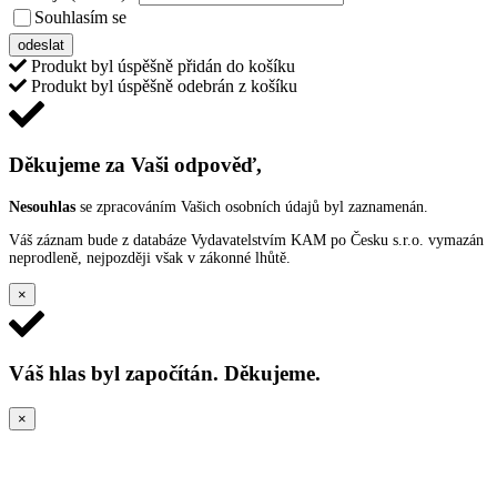
Souhlasím se
VŠEOBECNÝMI PODMÍNKAMI ANKETY O CENY
odeslat
Produkt byl úspěšně přidán do košíku
Produkt byl úspěšně odebrán z košíku
Děkujeme za Vaši odpověď,
Nesouhlas
se zpracováním Vašich osobních údajů byl zaznamenán.
Váš záznam bude z databáze Vydavatelstvím KAM po Česku s.r.o. vymazán
neprodleně, nejpozději však v zákonné lhůtě.
×
Váš hlas byl započítán. Děkujeme.
×