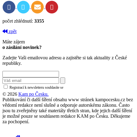
počet zhlédnutí:
3355
zpět
Máte zájem
o zásílání novinek?
Zadejte Vaši emailovou adresu a zajistěte si tak aktuality z České
republiky.
Registrací k newsletteru souhlasíte se
zásadami ochrany osobních údajů
© 2026
Kam po Česku.
Publikování či další šíření obsahu www stránek kampocesku.cz bez
vědomí redakce není slušné a odporuje autorskému zákonu. Často
jsou tu zveřejněny také materiály třetích stran, kde jejich další šíření
je možné pouze se souhlasem redakce KAM po Česku. Děkujeme
za pochopení.