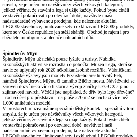
smyslu, že je určen pro návštěvníky všech věkových kategorií,
jelikož věříme, že stavění z lega si užije každý. Pokud byste chtěli
ve stavění pokračovat i po otevírací době, navštivte i naši
nadstandardně vybavenou prodejnu, kde naleznete aktuální
LEGO® stavebnice, limitované sety i exkluzivní LEGO® produkty,
které se v České republice jen stěží shánějí. Obchod je rájem i pro
sběratele minifigurek a hledače náhradních dílů.
Špindlerův Mlýn
Špindlerův Mlýn už neláká pouze lyžaře a turisty. Nabídka
krkonošských aktivit se rozrostla i o pobočku Muzea Lega, která se
navíc za uplynulý rok 2020 několikanásobně rozšířila. Vábničkami
krkonošské výstavy jsou modely lyžařského areálu Svatý Petr,
náměstí Špindlerova Mlýnu či tamního Bílého mostu. Návštěvníci se
zároveň dozví něco víc o historii a vývoji značky LEGO® a plno
zajímavostí navrch. Věděli jste například, že dřív bylo lego dřevěné?
Trocha čísel pro představu – na ploše 270 m2 se nachází více než
1.000 unikátních modelů.
V prostorech muzea máme speciální dětský koutek – speciální v tom
smyslu, že je určen pro návštěvníky všech věkových kategorií,
jelikož věříme, že stavění z lega si užije každý. Pokud byste chtěli
ve stavění pokračovat i po otevírací době, navštivte i naši
nadstandardně vybavenou prodejnu, kde naleznete aktuální
LEGO® stavebnice, limitované sety i exkluzivní LEGO® produkty,