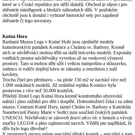
které se v České republice jen stěží shánějí. Obchod je rájem i pro
sběratele minifigurek a hledače náhradních dílů. V pražském
obchodě jsou k dostání i vybrané historické sety pro zapálené
sběratele či lego investory.
Kutná Hora
Raritami Muzea Lega v Kutné Hoře jsou ojedinělé modely
kutnohorských památek Kostnice a Chrámu sv. Barbory. Kromě
nich se návštěvníci mohou těšit na další tisícovku modelů. Exponáty
vnitřních prostor návštěvníky vyvedou až na venkovní výstavní
prostory. Tam si mohou děti užít i velkou trampolínu a skluzavku,
zatímco si rodiče dopřejí kávu se zákusky a zmrzlinou z naší
kavárny.
Trocha čísel pro představu – na ploše 150 m2 se nachází více než
1.000 unikátních modelů. Již zmíněná replika Kostnice byla
postavena z více než 50.000 kostiček.
Přilehlý Hotel Lego Kutná Hora kromě komfortního ubytování
nabízí i plno zážitků pro děti i dospělé. Dobrodružství čeká i za zdmi
muzea. Centrum Kutné Hory, tamní Chrám sv. Barbory a Katedrála
Nanebevzetí Panny Marie v Sedlci jsou součástí českých památek
UNESCO. Návštěvníci se zároveň dozví něco víc o historii a vývoji
značky LEGO® a plno zajímavostí navrch. Věděli jste například, že
dřív bylo lego dřevěné?
V prostorech muzea máme speciální dětský koutek – speciální v tom