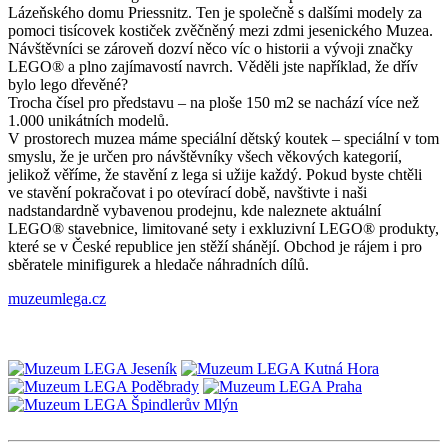
Lázeňského domu Priessnitz. Ten je společně s dalšími modely za
pomoci tisícovek kostiček zvěčněný mezi zdmi jesenického Muzea.
Návštěvníci se zároveň dozví něco víc o historii a vývoji značky
LEGO® a plno zajímavostí navrch. Věděli jste například, že dřív
bylo lego dřevěné?
Trocha čísel pro představu – na ploše 150 m2 se nachází více než
1.000 unikátních modelů.
V prostorech muzea máme speciální dětský koutek – speciální v tom
smyslu, že je určen pro návštěvníky všech věkových kategorií,
jelikož věříme, že stavění z lega si užije každý. Pokud byste chtěli
ve stavění pokračovat i po otevírací době, navštivte i naši
nadstandardně vybavenou prodejnu, kde naleznete aktuální
LEGO® stavebnice, limitované sety i exkluzivní LEGO® produkty,
které se v České republice jen stěží shánějí. Obchod je rájem i pro
sběratele minifigurek a hledače náhradních dílů.
muzeumlega.cz