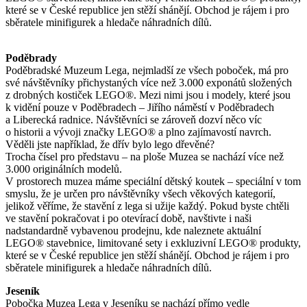
které se v České republice jen stěží shánějí. Obchod je rájem i pro
sběratele minifigurek a hledače náhradních dílů.
Poděbrady
Poděbradské Muzeum Lega, nejmladší ze všech poboček, má pro
své návštěvníky přichystaných více než 3.000 exponátů složených
z drobných kostiček LEGO®. Mezi nimi jsou i modely, které jsou
k vidění pouze v Poděbradech – Jiřího náměstí v Poděbradech
a Liberecká radnice. Návštěvníci se zároveň dozví něco víc
o historii a vývoji značky LEGO® a plno zajímavostí navrch.
Věděli jste například, že dřív bylo lego dřevěné?
Trocha čísel pro představu – na ploše Muzea se nachází více než
3.000 originálních modelů.
V prostorech muzea máme speciální dětský koutek – speciální v tom
smyslu, že je určen pro návštěvníky všech věkových kategorií,
jelikož věříme, že stavění z lega si užije každý. Pokud byste chtěli
ve stavění pokračovat i po otevírací době, navštivte i naši
nadstandardně vybavenou prodejnu, kde naleznete aktuální
LEGO® stavebnice, limitované sety i exkluzivní LEGO® produkty,
které se v České republice jen stěží shánějí. Obchod je rájem i pro
sběratele minifigurek a hledače náhradních dílů.
Jeseník
Pobočka Muzea Lega v Jeseníku se nachází přímo vedle