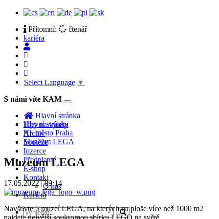
Přítomní:
čtenář
kariéra
Select Language
▼
S námi víte KAM
Toggle
navigation
Hlavní stránka
Hlavní stránka
Tipy na výlety
Hl. město Praha
Archiv
Muzeum LEGA
Soutěže
Inzerce
Předplatné
Muzeum LEGA
E-shop
Kontakt
17.05.2022 | 09:14
O nás
Kariéra
Navštivte 5 muzeí LEGA, na kterých na ploše více než 1000 m2
najdete největší soukromou sbírku LEGO na světě.