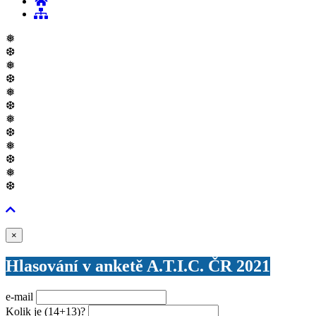
❅
❆
❅
❆
❅
❆
❅
❆
❅
❆
❅
❆
Zavřít
×
Hlasování v anketě A.T.I.C. ČR 2021
e-mail
Kolik je
(14+13)
?