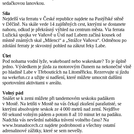
sedačkovou lanovkou.
Síla
Nejdelší via ferratu v České republice najdete na Pastýřské stěně
v Děčíně. Na skále vede 14 zajištěných cest, kterými se dostanete
nahoru, odkud je překrásný výhled na centrum města. Via ferrata
Lužická spojka ve Vaňově u Ústí nad Labem začíná kousek od
místně známých skal „Milenci“ a „Strážce Vaňova“. Odměnou po
zdolání ferraty je skvostný pohled na zákrut řeky Labe.
Úlet
Pod nohama vodní lyže, wakeboard nebo wakeskate? To je úplně
jedno. Výsledkem je jízda za motorovým člunem na nekonečné vlně
po hladině Labe v Třebouticích na Litoměřicku. Rezervujte si jízdu
na wekefun.cz a užijte si nadšení, které můžete umocnit dalšími
sportovními aktivitami v areálu.
Volný pád
Snášet se k zemi můžete při tandemovém seskoku padákem
v Mostě. Na letišti v Mostě na vás čekají zkušení parašutisté, se
kterými absolvujete seskok ze 4 000 metrů nad zemí. Nejdříve
60 sekund volným pádem a potom 8 až 10 minut let na padáku.
Nadchla vás nevšední nabídka trávení volného času? Na
www.branadocech.cz najdete podrobnosti a všechny ostatní
adrenalinové zážitky, které se sem nevešly.