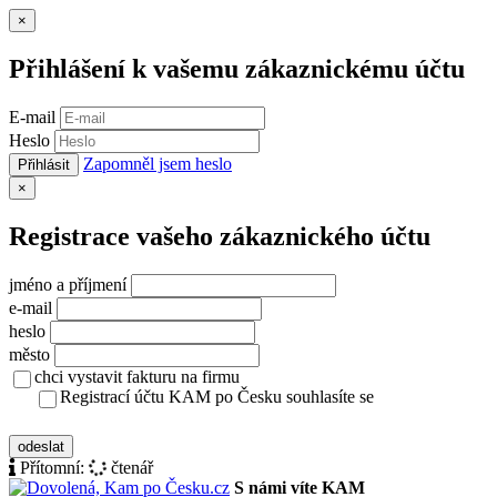
Zavřít
×
Přihlášení k vašemu zákaznickému účtu
E-mail
Heslo
Zapomněl jsem heslo
Přihlásit
Zavřít
×
Registrace vašeho zákaznického účtu
jméno a příjmení
e-mail
heslo
město
chci vystavit fakturu na firmu
Registrací účtu KAM po Česku souhlasíte se
zásady ochrany osobních údajů
odeslat
Přítomní:
čtenář
S námi víte KAM