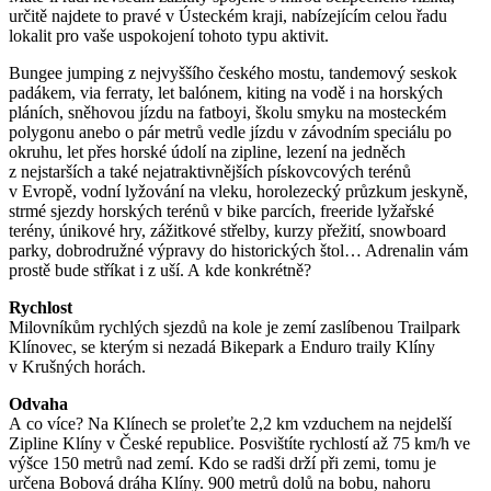
určitě najdete to pravé v Ústeckém kraji, nabízejícím celou řadu
lokalit pro vaše uspokojení tohoto typu aktivit.
Bungee jumping z nejvyššího českého mostu, tandemový seskok
padákem, via ferraty, let balónem, kiting na vodě i na horských
pláních, sněhovou jízdu na fatboyi, školu smyku na mosteckém
polygonu anebo o pár metrů vedle jízdu v závodním speciálu po
okruhu, let přes horské údolí na zipline, lezení na jedněch
z nejstarších a také nej­atraktivnějších pískovcových terénů
v Evropě, vodní lyžování na vleku, horolezecký průzkum jeskyně,
strmé sjezdy horských terénů v bike parcích, freeride lyžařské
terény, únikové hry, zážitkové střelby, kurzy přežití, snowboard
parky, dobrodružné výpravy do historických štol… Adrenalin vám
prostě bude stříkat i z uší. A kde konkrétně?
Rychlost
Milovníkům rychlých sjezdů na kole je zemí zaslíbenou Trailpark
Klínovec, se kterým si nezadá Bikepark a Enduro traily Klíny
v Krušných horách.
Odvaha
A co více? Na Klínech se proleťte 2,2 km vzduchem na nejdelší
Zipline Klíny v České republice. Posvištíte rychlostí až 75 km/h ve
výšce 150 metrů nad zemí. Kdo se radši drží při zemi, tomu je
určena Bobová dráha Klíny. 900 metrů dolů na bobu, nahoru