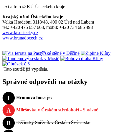
text a foto © KÚ Ústeckého kraje
Krajský úřad Ústeckého kraje
Velká Hradební 3118/48, 400 02 Ústí nad Labem
tel.: +420 475 657 603, mobil: +420 734 685 498
www.kr­‑ustecky.cz
www.branadocech.cz
Tato soutěž již vypršela.
Správné odpovědi na otázky
1
Hromová hora je:
A
Milešovka v Českém středohoří
- Správně
B
Děčínský Sněžník v Českém Švýcarsku