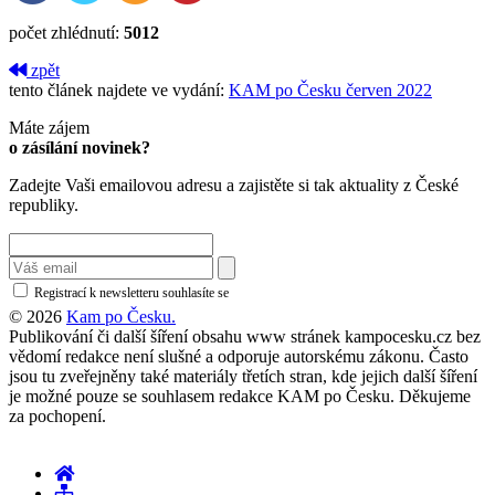
počet zhlédnutí:
5012
zpět
tento článek najdete ve vydání:
KAM po Česku červen 2022
Máte zájem
o zásílání novinek?
Zadejte Vaši emailovou adresu a zajistěte si tak aktuality z České
republiky.
Registrací k newsletteru souhlasíte se
zásadami ochrany osobních údajů
© 2026
Kam po Česku.
Publikování či další šíření obsahu www stránek kampocesku.cz bez
vědomí redakce není slušné a odporuje autorskému zákonu. Často
jsou tu zveřejněny také materiály třetích stran, kde jejich další šíření
je možné pouze se souhlasem redakce KAM po Česku. Děkujeme
za pochopení.