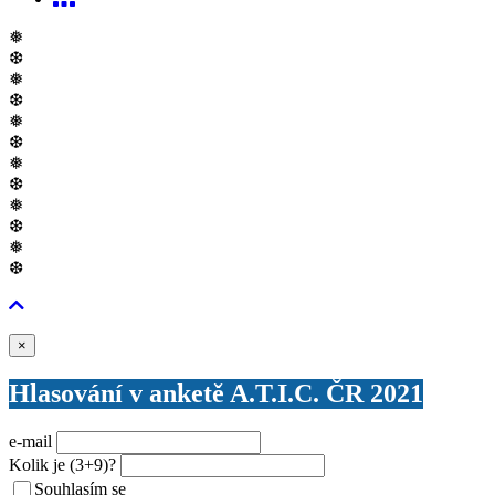
❅
❆
❅
❆
❅
❆
❅
❆
❅
❆
❅
❆
Zavřít
×
Hlasování v anketě A.T.I.C. ČR 2021
e-mail
Kolik je
(3+9)
?
Souhlasím se
VŠEOBECNÝMI PODMÍNKAMI ANKETY O CENY