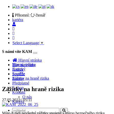
Přítomní:
čtenář
kariéra
Select Language
▼
S námi víte KAM
Toggle
navigation
Hlavní stránka
Hlavní stránka
Tipy na výlety
Ústecký
Archiv
Soutěže
Soutěže
Zážitky na hraně rizika
Inzerce
Předplatné
E-shop
Zážitky na hraně rizika
Kontakt
O nás
27.05.2022 | 05:11
Kariéra
Máte­‑li rádi nevšední zážitky spojené s mírou bezpečného rizika,