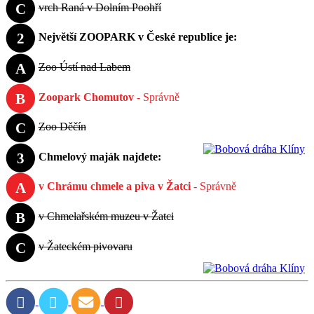
C
vrch Raná v Dolním Poohří
2
Největší ZOOPARK v České republice je:
A
Zoo Ústí nad Labem
B
Zoopark Chomutov
- Správně
C
Zoo Děčín
3
Chmelový maják najdete:
A
v Chrámu chmele a piva v Žatci
- Správně
B
v Chmelařském muzeu v Žatci
C
v Žateckém pivovaru