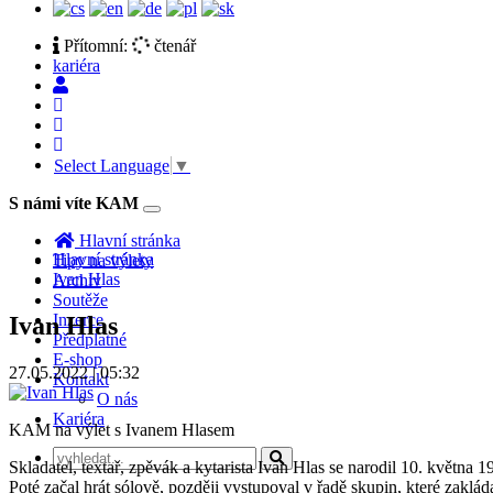
Přítomní:
čtenář
kariéra
Select Language
▼
S námi víte KAM
Toggle
navigation
Hlavní stránka
Hlavní stránka
Tipy na výlety
Ivan Hlas
Archiv
Soutěže
Inzerce
Ivan Hlas
Předplatné
E-shop
27.05.2022 | 05:32
Kontakt
O nás
Kariéra
KAM na výlet s Ivanem Hlasem
Skladatel, textař, zpěvák a kytarista Ivan Hlas se narodil 10. květn
Poté začal hrát sólově, později vystupoval v řadě skupin, které zakl