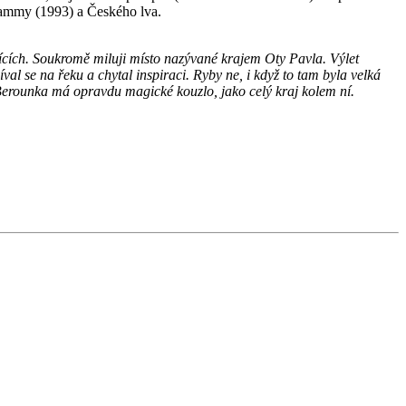
Grammy (1993) a Českého lva.
jících. Soukromě miluji místo nazývané krajem Oty Pavla. Výlet
 se na řeku a chytal inspiraci. Ryby ne, i když to tam byla velká
 Berounka má opravdu magické kouzlo, jako celý kraj kolem ní.