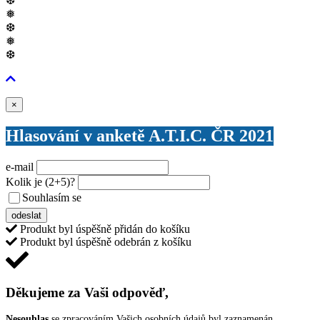
❆
❅
❆
❅
❆
Zavřít
×
Hlasování v anketě A.T.I.C. ČR 2021
e-mail
Kolik je
(2+5)
?
Souhlasím se
VŠEOBECNÝMI PODMÍNKAMI ANKETY O CENY
odeslat
Produkt byl úspěšně přidán do košíku
Produkt byl úspěšně odebrán z košíku
Děkujeme za Vaši odpověď,
Nesouhlas
se zpracováním Vašich osobních údajů byl zaznamenán.