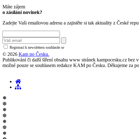
Máte zájem
o zásílání novinek?
Zadejte Vaši emailovou adresu a zajistěte si tak aktuality z České repu
Registrací k newsletteru souhlasíte se
zásadami ochrany osobních údajů
© 2026
Kam po Česku.
Publikování či další šíření obsahu www stránek kampocesku.cz bez vědo
možné pouze se souhlasem redakce KAM po Česku. Děkujeme za po
❅
❆
❅
❆
❅
❆
❅