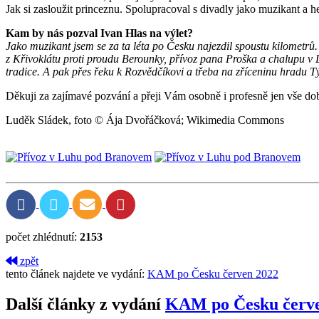
Jak si zasloužit princeznu. Spolupracoval s divadly jako muzikant a
Kam by nás pozval Ivan Hlas na výlet?
Jako muzikant jsem se za ta léta po Česku najezdil spoustu kilometrů
z Křivoklátu proti proudu Berounky, přívoz pana Proška a chalupu v 
tradice. A pak přes řeku k Rozvědčíkovi a třeba na zříceninu hradu T
Děkuji za zajímavé pozvání a přeji Vám osobně i profesně jen vše do
Luděk Sládek, foto © Ája Dvořáčková; Wikimedia Commons
počet zhlédnutí:
2153
zpět
tento článek najdete ve vydání:
KAM po Česku červen 2022
Další články z vydání
KAM po Česku červe