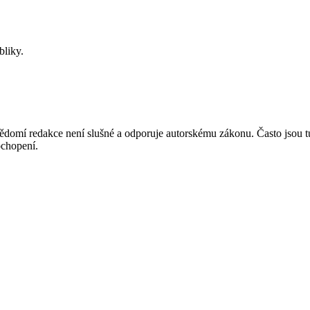
bliky.
mí redakce není slušné a odporuje autorskému zákonu. Často jsou tu zve
chopení.