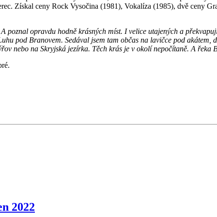
 herec. Získal ceny Rock Vysočina (1981), Vokalíza (1985), dvě ceny 
. A poznal opravdu hodně krásných míst. I velice utajených a překvapu
Luhu pod Branovem. Sedával jsem tam občas na lavičce pod akátem, díval
ýřov nebo na Skryjská jezírka. Těch krás je v okolí nepočítaně. A řeka
bré.
n 2022