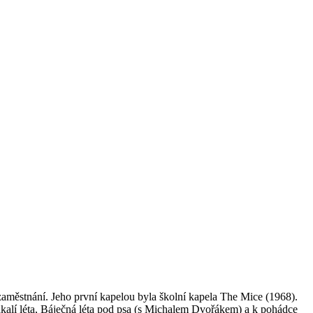
 zaměstnání. Jeho první kapelou byla školní kapela The Mice (1968).
Šakalí léta, Báječná léta pod psa (s Michalem Dvořákem) a k pohádce