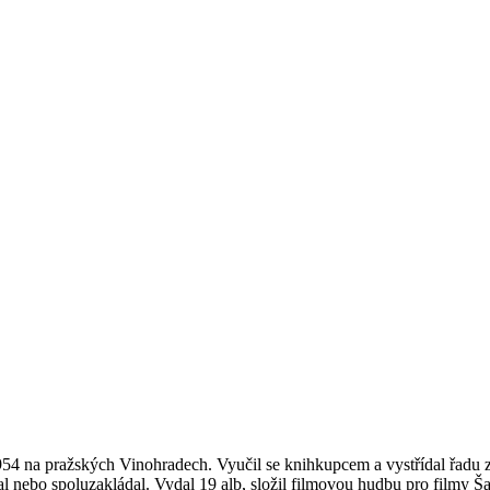
a 1954 na pražských Vinohradech. Vyučil se knihkupcem a vystřídal řadu
ádal nebo spoluzakládal. Vydal 19 alb, složil filmovou hudbu pro filmy 