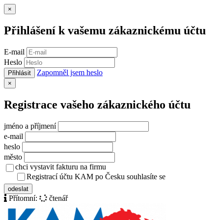
Zavřít
×
Přihlášení k vašemu zákaznickému účtu
E-mail
Heslo
Zapomněl jsem heslo
Přihlásit
Zavřít
×
Registrace vašeho zákaznického účtu
jméno a příjmení
e-mail
heslo
město
chci vystavit fakturu na firmu
Registrací účtu KAM po Česku souhlasíte se
zásady ochrany osob
odeslat
Přítomní:
čtenář