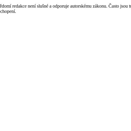
mí redakce není slušné a odporuje autorskému zákonu. Často jsou tu zve
chopení.