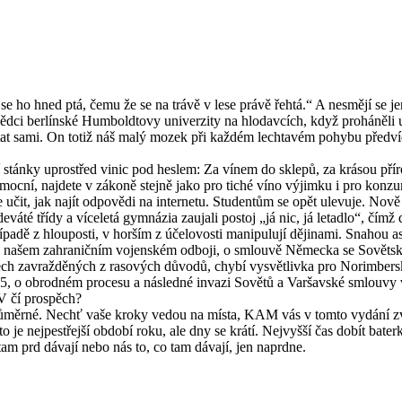
e ho hned ptá, čemu že se na trávě v lese právě řehtá.“ A nesmějí se j
 to vědci berlínské Humboldtovy univerzity na hlodavcích, když proháněl
tat sami. On totiž náš malý mozek při každém lechtavém pohybu předvídá
ní stánky uprostřed vinic pod heslem: Za vínem do sklepů, za krásou přír
 mocní, najdete v zákoně stejně jako pro tiché víno výjimku i pro konzu
 učit, jak najít odpovědi na internetu. Studentům se opět ulevuje. Nov
váté třídy a víceletá gymnázia zaujali postoj „já nic, já letadlo“, čímž 
ípadě z hlouposti, v horším z účelovosti manipulují dějinami. Snahou as
í o našem zahraničním vojenském odboji, o smlouvě Německa se Sovětský
čtech zavražděných z rasových důvodů, chybí vysvětlivka pro Norimbe
945, o obrodném procesu a následné invazi Sovětů a Varšavské smlouvy 
V čí prospěch?
dprůměrné. Nechť vaše kroky vedou na místa, KAM vás v tomto vydání z
je nejpestřejší období roku, ale dny se krátí. Nejvyšší čas dobít bate
 tam prd dávají nebo nás to, co tam dávají, jen naprdne.