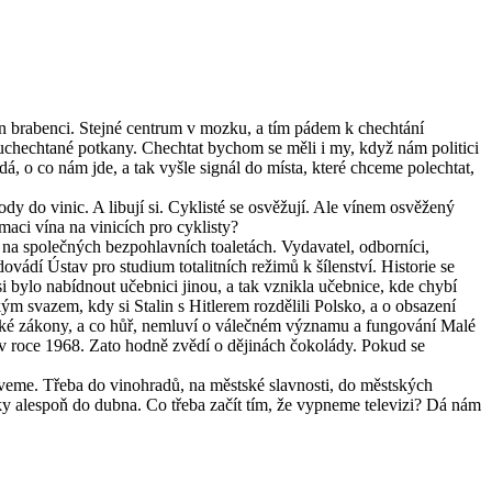
en brabenci. Stejné centrum v mozku, a tím pádem k chechtání
i uchechtané potkany. Chechtat bychom se měli i my, když nám politici
, o co nám jde, a tak vyšle signál do místa, které chceme polechtat,
ody do vinic. A libují si. Cyklisté se osvěžují. Ale vínem osvěžený
maci vína na vinicích pro cyklisty?
ě na společných bezpohlavních toaletách. Vydavatel, odborníci,
dovádí Ústav pro studium totalitních režimů k šílenství. Historie se
i bylo nabídnout učebnici jinou, a tak vznikla učebnice, kde chybí
m svazem, kdy si Stalin s Hitlerem rozdělili Polsko, a o obsazení
rské zákony, a co hůř, nemluví o válečném významu a fungování Malé
v roce 1968. Zato hodně zvědí o dějinách čokolády. Pokud se
veme. Třeba do vinohradů, na městské slavnosti, do městských
rky alespoň do dubna. Co třeba začít tím, že vypneme televizi? Dá nám