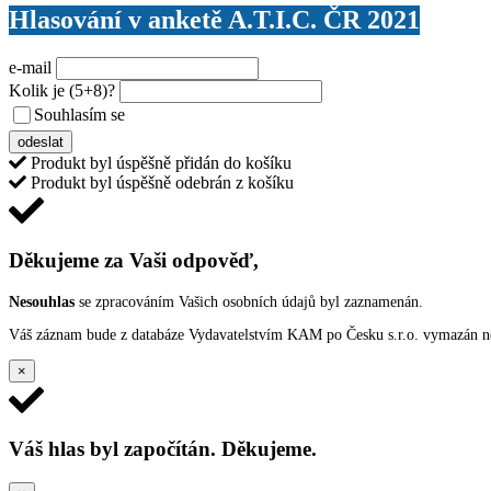
Hlasování v anketě A.T.I.C. ČR 2021
e-mail
Kolik je
(5+8)
?
Souhlasím se
VŠEOBECNÝMI PODMÍNKAMI ANKETY O CENY
odeslat
Produkt byl úspěšně přidán do košíku
Produkt byl úspěšně odebrán z košíku
Děkujeme za Vaši odpověď,
Nesouhlas
se zpracováním Vašich osobních údajů byl zaznamenán.
Váš záznam bude z databáze Vydavatelstvím KAM po Česku s.r.o. vymazán nep
×
Váš hlas byl započítán. Děkujeme.