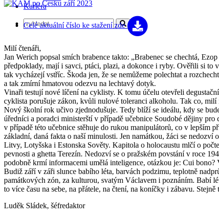
Kariéra
Celé aktuální číslo
ke stažení zde
Milí čtenáři,
Jan Werich popsal smích brabence takto: „Brabenec se chechtá, Ezop s
předpoklady, mají i savci, ptáci, plazi, a dokonce i ryby. Ověřili si
tak vycházejí vstříc. Škoda jen, že se nemůžeme polechtat a rozchech
a tak zmírní hmatovou odezvu na lechtavý dotyk.
Vinaři testují nové líčení na cyklisty. K tomu účelu otevřeli degustač
cyklista porušuje zákon, kvůli nulové toleranci alkoholu. Tak co, milí
Nový školní rok učivo zjednodušuje. Tedy blíží se ideálu, kdy se bude
úředníci a poradci ministerští v případě učebnice Soudobé dějiny pro de
v případě této učebnice stěhuje do rukou manipulátorů, co v lepším př
základní, daná fakta o naší minulosti. Jen namátkou, žáci se nedozv
Litvy, Lotyšska i Estonska Sověty. Kapitola o holocaustu mlčí o po
pevnosti a ghetta Terezín. Nedozví se o pražském povstání v roce 1
podobně krmí informacemi umělá inteligence, otázkou je: Cui bono? 
Budiž září v záři slunce babího léta, barvách podzimu, teplotně na
památkových zón, za kulturou, svatým Václavem i poznáním. Babí léto 
to více času na sebe, na přátele, na čtení, na koníčky i zábavu. Stejně
Luděk Sládek, šéfredaktor