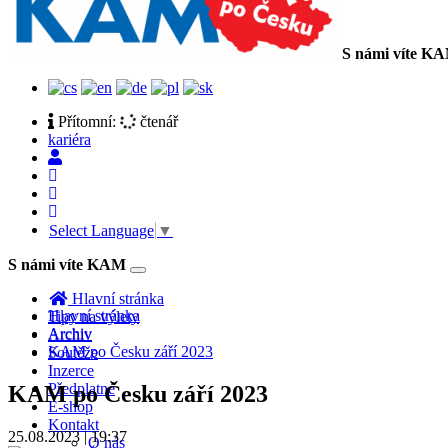
S námi víte K
Přítomní:
čtenář
kariéra
Select Language
▼
S námi víte KAM
Toggle
navigation
Hlavní stránka
Hlavní stránka
Tipy na výlety
Archiv
Archiv
KAM po Česku září 2023
Soutěže
Inzerce
Předplatné
KAM po Česku září 2023
E-shop
Kontakt
25.08.2023 | 19:37
O nás