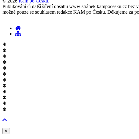
© 2026
Kam po Česku.
Publikování či další šíření obsahu www stránek kampocesku.cz bez vědo
možné pouze se souhlasem redakce KAM po Česku. Děkujeme za po
❅
❆
❅
❆
❅
❆
❅
❆
❅
❆
❅
❆
Zavřít
×