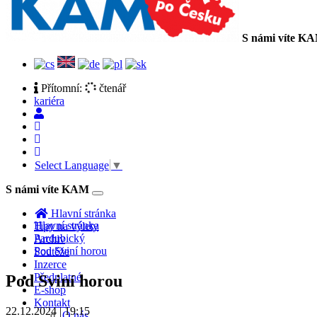
S námi víte K
Přítomní:
čtenář
kariéra
Select Language
▼
S námi víte KAM
Toggle
navigation
Hlavní stránka
Hlavní stránka
Tipy na výlety
Pardubický
Archiv
Pod Sviní horou
Soutěže
Inzerce
Předplatné
Pod Sviní horou
E-shop
Kontakt
22.12.2024 | 19:15
O nás