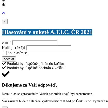
❅
❆
Zavřít
×
Hlasování v anketě A.T.I.C. ČR 2021
e-mail
Kolik je
(2+7)
?
Souhlasím se
VŠEOBECNÝMI PODMÍNKAMI ANKETY O CENY
odeslat
Produkt byl úspěšně přidán do košíku
Produkt byl úspěšně odebrán z košíku
Děkujeme za Vaši odpověď,
Nesouhlas
se zpracováním Vašich osobních údajů byl zaznamenán.
Váš záznam bude z databáze Vydavatelstvím KAM po Česku s.r.o. vymazán nep