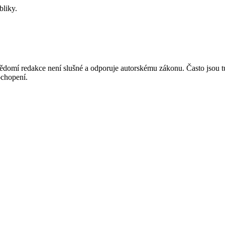
bliky.
mí redakce není slušné a odporuje autorskému zákonu. Často jsou tu zve
chopení.