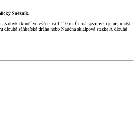
lický Sněžník.
í sjezdovka končí ve výšce asi 1 110 m. Černá sjezdovka je nejprudší
tru dlouhá sáňkařská dráha nebo Naučná skialpová stezka A dlouhá