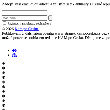
Zadejte Vaši emailovou adresu a zajistěte si tak aktuality z České repu
Registrací k newsletteru souhlasíte se
zásadami ochrany osobních údajů
© 2026
Kam po Česku.
Publikování či další šíření obsahu www stránek kampocesku.cz bez vědo
možné pouze se souhlasem redakce KAM po Česku. Děkujeme za po
❅
❆
❅
❆
❅
❆
❅
❆
❅
❆