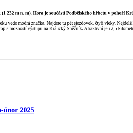
 (1 232 m n. m). Hora je součástí Podbělského hřbetu v pohoří Krá
leku vede modrá značka. Najdete tu pět sjezdovek, čtyři vleky. Nejdelš
op s možností výstupu na Králický Sněžník. Atraktivní je i 2,5 kilome
-únor 2025