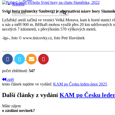
Kariéra
Sviní hora (německy Sauberg) je alternativní název hory Slamník
Lyžařský areál začíná ve vesnici Velká Morava, kam k horní stanici v
u nás a měří 900 m. Běžkaři mohou využít přes 20 km udržovaných st
necelých 7 kilometrů, s převýšením 570 výškových metrů.
-lgs-, foto © www.tisicovky.cz, foto Petr Havránek
počet zhlédnutí:
547
zpět
tento článek najdete ve vydání:
KAM po Česku leden-únor 2025
Další články z vydání
KAM po Česku leden
Máte zájem
o zásílání novinek?