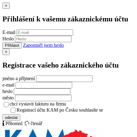
Zavřít
×
Přihlášení k vašemu zákaznickému účtu
E-mail
Heslo
Zapomněl jsem heslo
Přihlásit
Zavřít
×
Registrace vašeho zákaznického účtu
jméno a příjmení
e-mail
heslo
město
chci vystavit fakturu na firmu
Registrací účtu KAM po Česku souhlasíte se
zásady ochrany osob
odeslat
Přítomní:
čtenář