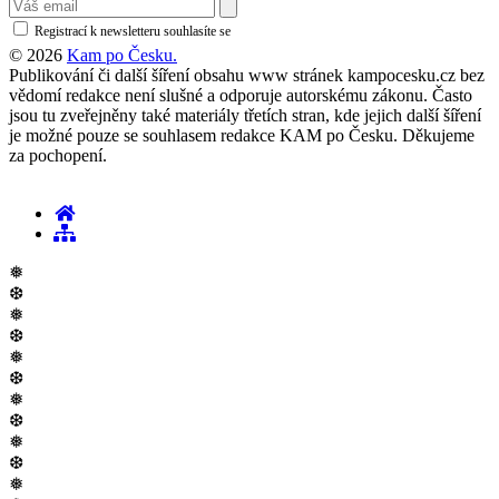
Registrací k newsletteru souhlasíte se
zásadami ochrany osobních údajů
© 2026
Kam po Česku.
Publikování či další šíření obsahu www stránek kampocesku.cz bez
vědomí redakce není slušné a odporuje autorskému zákonu. Často
jsou tu zveřejněny také materiály třetích stran, kde jejich další šíření
je možné pouze se souhlasem redakce KAM po Česku. Děkujeme
za pochopení.
❅
❆
❅
❆
❅
❆
❅
❆
❅
❆
❅