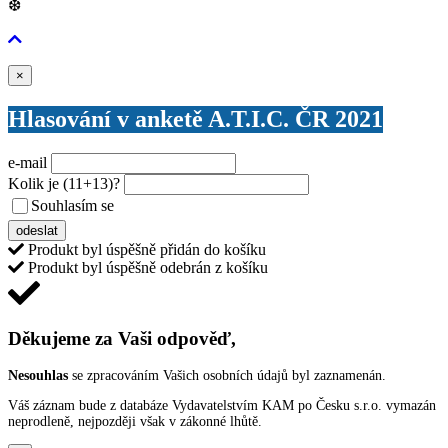
❆
Zavřít
×
Hlasování v anketě A.T.I.C. ČR 2021
e-mail
Kolik je
(11+13)
?
Souhlasím se
VŠEOBECNÝMI PODMÍNKAMI ANKETY O CENY
odeslat
Produkt byl úspěšně přidán do košíku
Produkt byl úspěšně odebrán z košíku
Děkujeme za Vaši odpověď,
Nesouhlas
se zpracováním Vašich osobních údajů byl zaznamenán.
Váš záznam bude z databáze Vydavatelstvím KAM po Česku s.r.o. vymazán
neprodleně, nejpozději však v zákonné lhůtě.