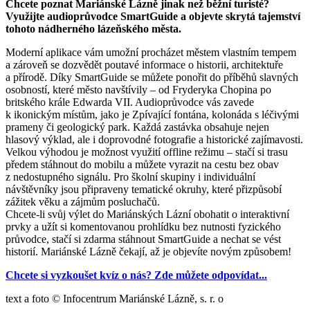
Chcete poznat Mariánské Lázně jinak než běžní turisté?
Využijte audioprůvodce SmartGuide a objevte skrytá tajemství
tohoto nádherného lázeňského města.
Moderní aplikace vám umožní procházet městem vlastním tempem
a zároveň se dozvědět poutavé informace o historii, architektuře
a přírodě. Díky SmartGuide se můžete ponořit do příběhů slavných
osobností, které město navštívily – od Fryderyka Chopina po
britského krále Edwarda VII. Audioprůvodce vás zavede
k ikonickým místům, jako je Zpívající fontána, kolonáda s léčivými
prameny či geologický park. Každá zastávka obsahuje nejen
hlasový výklad, ale i doprovodné fotografie a historické zajímavosti.
Velkou výhodou je možnost využití offline režimu – stačí si trasu
předem stáhnout do mobilu a můžete vyrazit na cestu bez obav
z nedostupného signálu. Pro školní skupiny i individuální
návštěvníky jsou připraveny tematické okruhy, které přizpůsobí
zážitek věku a zájmům posluchačů.
Chcete­­­­‑li svůj výlet do Mariánských Lázní obohatit o interaktivní
prvky a užít si komentovanou prohlídku bez nutnosti fyzického
průvodce, stačí si zdarma stáhnout SmartGuide a nechat se vést
historií. Mariánské Lázně čekají, až je objevíte novým způsobem!
Chcete si vyzkoušet kvíz o nás? Zde můžete odpovídat...
text a foto © Infocentrum Mariánské Lázně, s. r. o