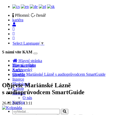
Přítomní:
čtenář
kariéra
Select Language
▼
S námi víte KAM
Toggle
navigation
Hlavní stránka
Hlavní stránka
Tipy na výlety
Karlovarský
Archiv
Objevte Mariánské Lázně s audioprůvodcem SmartGuide
Soutěže
Inzerce
Předplatné
Objevte Mariánské Lázně
E-shop
s audioprůvodcem SmartGuide
Kontakt
O nás
Kariéra
26.02.2025 | 13:11