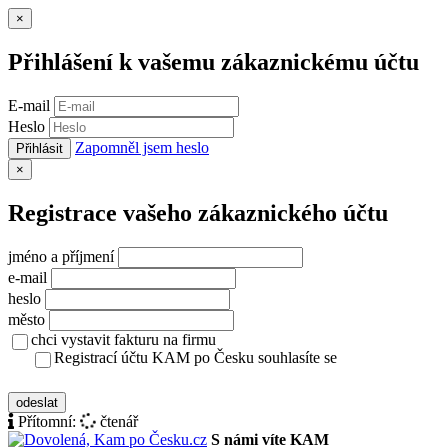
Zavřít
×
Přihlášení k vašemu zákaznickému účtu
E-mail
Heslo
Zapomněl jsem heslo
Přihlásit
Zavřít
×
Registrace vašeho zákaznického účtu
jméno a příjmení
e-mail
heslo
město
chci vystavit fakturu na firmu
Registrací účtu KAM po Česku souhlasíte se
zásady ochrany osobních údajů
odeslat
Přítomní:
čtenář
S námi víte KAM