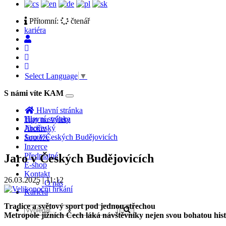
Přítomní:
čtenář
kariéra
Select Language
▼
S námi víte KAM
Toggle
navigation
Hlavní stránka
Hlavní stránka
Tipy na výlety
Jihočeský
Archiv
Jaro v Českých Budějovicích
Soutěže
Inzerce
Předplatné
Jaro v Českých Budějovicích
E-shop
Kontakt
26.03.2025 | 11:12
O nás
Kariéra
Tradice a světový sport pod jednou střechou
Metropole jižních Čech láká návštěvníky nejen svou bohatou hist