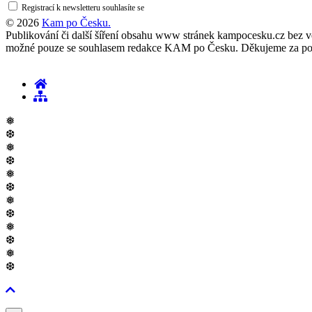
Registrací k newsletteru souhlasíte se
zásadami ochrany osobních údajů
© 2026
Kam po Česku.
Publikování či další šíření obsahu www stránek kampocesku.cz bez vědo
možné pouze se souhlasem redakce KAM po Česku. Děkujeme za po
❅
❆
❅
❆
❅
❆
❅
❆
❅
❆
❅
❆