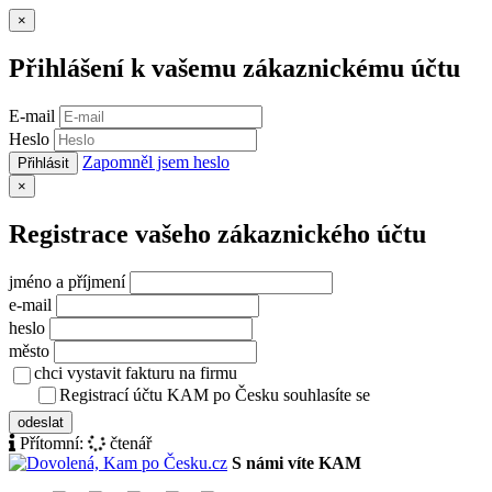
Zavřít
×
Přihlášení k vašemu zákaznickému účtu
E-mail
Heslo
Zapomněl jsem heslo
Přihlásit
Zavřít
×
Registrace vašeho zákaznického účtu
jméno a příjmení
e-mail
heslo
město
chci vystavit fakturu na firmu
Registrací účtu KAM po Česku souhlasíte se
zásady ochrany osob
odeslat
Přítomní:
čtenář
S námi víte KAM