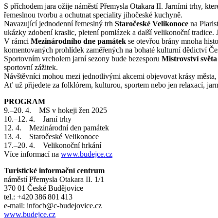
S příchodem jara ožije náměstí Přemysla Otakara II. Jarními trhy, kter
řemeslnou tvorbu a ochutnat speciality jihočeské kuchyně.
Navazující jednodenní řemeslný trh
Staročeské Velikonoce
na Piaris
ukázky zdobení kraslic, pletení pomlázek a další velikonoční tradic
V rámci
Mezinárodního dne památek
se otevřou brány mnoha histor
komentovaných prohlídek zaměřených na bohaté kulturní dědictví Č
Sportovním vrcholem jarní sezony bude bezesporu
Mistrovství světa
sportovní zážitek.
Návštěvníci mohou mezi jednotlivými akcemi objevovat krásy města, a
Ať už přijedete za folklórem, kulturou, sportem nebo jen relaxací, j
PROGRAM
9.–20. 4. MS v hokeji žen 2025
10.–12. 4. Jarní trhy
12. 4. Mezinárodní den památek
13. 4. Staročeské Velikonoce
17.–20. 4. Velikonoční hrkání
Více informací na
www.budejce.cz
Turistické informační centrum
náměstí Přemysla Otakara II. 1/1
370 01 České Budějovice
tel.: +420 386 801 413
e­‑mail: infocb@c­‑budejovice.cz
www.budejce.cz