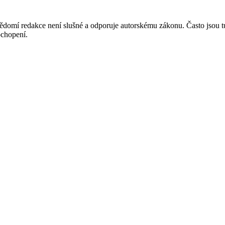
mí redakce není slušné a odporuje autorskému zákonu. Často jsou tu zve
chopení.