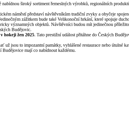
é nabídnou široký sortiment řemeslných výrobků, regionálních produktů a
tickém náměstí představí návštěvníkům tradiční zvyky a obyčeje spoj
e. Jedinečným zážitkem bude také Velikonoční hrkání, které spojuje du
icky významných objektů. Návštěvníci budou mít jedinečnou příležitos
eských Budějovic.
 v hokeji žen 2025
. Tato prestižní událost přitáhne do Českých Buděj
ť už jsou to impozantní památky, vyhlášené restaurace nebo útulné ka
arní Budějovice mají co nabídnout každému.