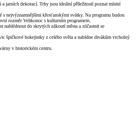
 jarních dekorací. Trhy jsou ideální příležitostí poznat místní
ené s nejvýznamnějšími křesťanskými svátky. Na programu budou
chovní rozměr Velikonoc s kulturním programem.
t nahlédnout do skrytých zákoutí města a zúčastnit se
ovic špičkové hokejistky z celého světa a nabídne divákům vrcholný
várny v historickém centru.