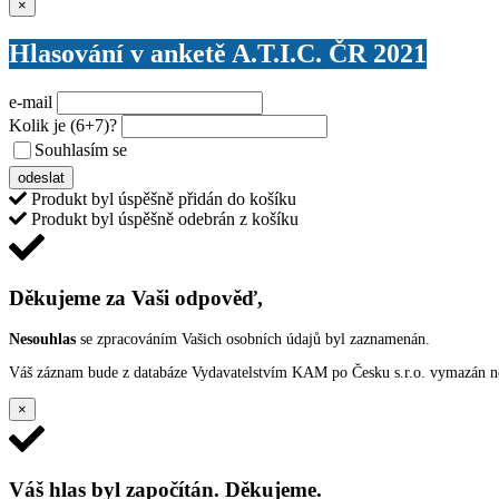
Zavřít
×
Hlasování v anketě A.T.I.C. ČR 2021
e-mail
Kolik je
(6+7)
?
Souhlasím se
VŠEOBECNÝMI PODMÍNKAMI ANKETY O CENY
odeslat
Produkt byl úspěšně přidán do košíku
Produkt byl úspěšně odebrán z košíku
Děkujeme za Vaši odpověď,
Nesouhlas
se zpracováním Vašich osobních údajů byl zaznamenán.
Váš záznam bude z databáze Vydavatelstvím KAM po Česku s.r.o. vymazán nep
×
Váš hlas byl započítán. Děkujeme.