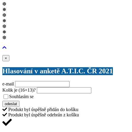
❆
❅
❆
❅
❆
❅
❆
Zavřít
×
Hlasování v anketě A.T.I.C. ČR 2021
e-mail
Kolik je
(16+13)
?
Souhlasím se
VŠEOBECNÝMI PODMÍNKAMI ANKETY O CENY
odeslat
Produkt byl úspěšně přidán do košíku
Produkt byl úspěšně odebrán z košíku