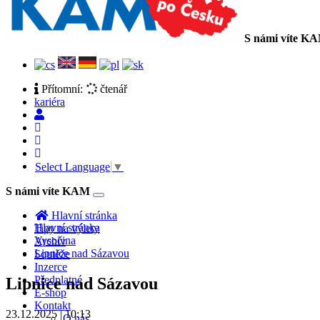
S námi víte K
Přítomní:
čtenář
kariéra
Select Language
▼
S námi víte KAM
Toggle
navigation
Hlavní stránka
Hlavní stránka
Tipy na výlety
Vysočina
Archiv
Lipnice nad Sázavou
Soutěže
Inzerce
Předplatné
Lipnice nad Sázavou
E-shop
Kontakt
23.12.2025 | 10:13
O nás