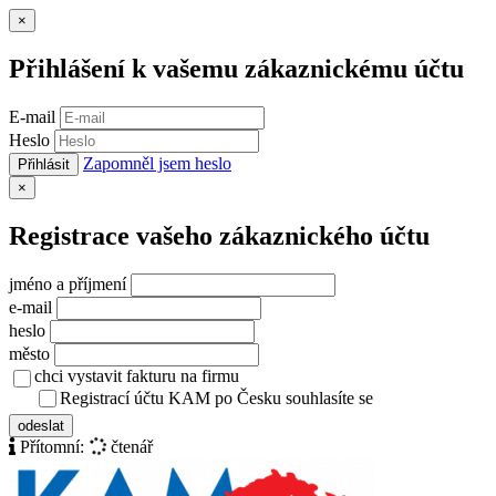
Zavřít
×
Přihlášení k vašemu zákaznickému účtu
E-mail
Heslo
Zapomněl jsem heslo
Přihlásit
Zavřít
×
Registrace vašeho zákaznického účtu
jméno a příjmení
e-mail
heslo
město
chci vystavit fakturu na firmu
Registrací účtu KAM po Česku souhlasíte se
zásady ochrany osob
odeslat
Přítomní:
čtenář