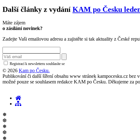
Další články z vydání
KAM po Česku leden
Máte zájem
o zásílání novinek?
Zadejte Vaši emailovou adresu a zajistěte si tak aktuality z České repu
Registrací k newsletteru souhlasíte se
zásadami ochrany osobních údajů
© 2026
Kam po Česku.
Publikování či další šíření obsahu www stránek kampocesku.cz bez vědo
možné pouze se souhlasem redakce KAM po Česku. Děkujeme za po
❅
❆
❅
❆
❅