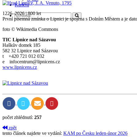
Kariéra
1226–2026 | 800 let
První písemná zmínka o Lipnici je spojena s Dolním Městem a je dato
foto © Wikimedia Commons
TIC Lipnice nad Sázavou
Haškův domek 185
582 32 Lipnice nad Sázavou
t +420 721 012 032
e infocentrum@lipnicens.cz
www.lipnicens.cz
počet zhlédnutí:
257
zpět
tento článek najdete ve vydání:
KAM po Česku leden-únor 2026