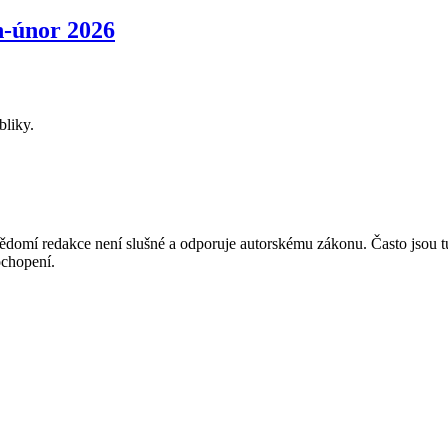
-únor 2026
bliky.
mí redakce není slušné a odporuje autorskému zákonu. Často jsou tu zve
chopení.