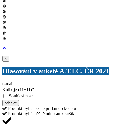
❅
❆
❅
❆
❅
❆
❅
❆
Zavřít
×
Hlasování v anketě A.T.I.C. ČR 2021
e-mail
Kolik je
(11+11)
?
Souhlasím se
VŠEOBECNÝMI PODMÍNKAMI ANKETY O CENY
odeslat
Produkt byl úspěšně přidán do košíku
Produkt byl úspěšně odebrán z košíku