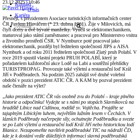
23.12.2025 | 10:46
Kontakt
O nás
Kariéra
Přesněji, s prezidentem Asociace turistických informačních center
ČR Pavlem Hlaváčem (* 23. dubna 1961). Žije v Milovicích, má
čtyři dcery a dvě bývalé manželky. Vyučil se elektromechanikem,
maturoval jako státní zaměstnanec a pracoval pro Ministerstvo vnitra
a životního prostředí ČSR. V Nymburce poté pracoval jako
elektromechanik, později byl ředitelem společností JIPS a AISA
Nymburk a od roku 2011 ředitelem společnosti Zlatý pruh Polabí. V
roce 2019 spustil vlastní projekt PRUH POLABÍ, který je
pořadatelem každoroční akce Lodě na Labi a soutěžní přehlídky
TURISTPROPAG. Provozuje také výletní a restaurační loď Král
Jiří v Poděbradech. Na podzim 2025 zahájil své druhé volební
období v pozici prezident ATIC ČR. A KAM by pozval prezident
naše čtenáře na výlet?
„
Jako prezident ATIC ČR vás osobně zvu do Polabí – kraje plného
historie a odpočinku! Vydejte se s námi po stopách Slavníkovců na
hradiště Libice nad Cidlinou, rodiště sv. Vojtěcha. Projděte se
tajuplným Libickým luhem, největším lužním lesem v Čechách. V
lázních Poděbrady načerpejte síly, ochutnejte Poděbradku a svezte
se po Labi výletní a restaurační lodí Král Jiří nebo historickou lodí
Blanice. Nezapomeňte navštívit poděbradské TIC na nádraží ČD,
kde je k dostání vedle důležitých informací slavná poděbradská