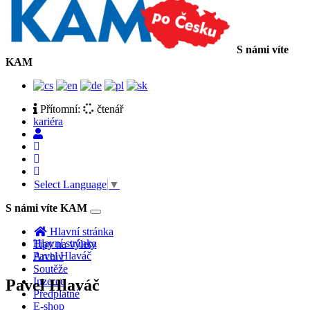
S námi víte
KAM
Přítomní:
čtenář
kariéra
Select Language
▼
S námi víte KAM
Toggle
navigation
Hlavní stránka
Hlavní stránka
Tipy na výlety
Pavel Hlaváč
Archiv
Soutěže
Inzerce
Pavel Hlaváč
Předplatné
E-shop