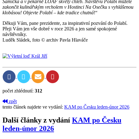
Samička a v pekárně LOAF skvělý chléb. Návštěvu Polabí můžete
zakončit kulinářským vrcholem v Hostinci Na Osečku s vyhlášenou
klobásou! Objevte Polabí – kde tradice chutná
!“
Děkuji Vám, pane prezidente, za inspirativní pozvání do Polabí.
Přeji Vám jen vše dobré v roce 2026 a jen samé spokojené
návštěvníky.
Luděk Sládek, foto © archiv Pavla Hlaváče
počet zhlédnutí:
312
zpět
tento článek najdete ve vydání:
KAM po Česku leden-únor 2026
Další články z vydání
KAM po Česku
leden-únor 2026