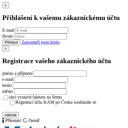
Zavřít
×
Přihlášení k vašemu zákaznickému účtu
E-mail
Heslo
Zapomněl jsem heslo
Přihlásit
Zavřít
×
Registrace vašeho zákaznického účtu
jméno a příjmení
e-mail
heslo
město
chci vystavit fakturu na firmu
Registrací účtu KAM po Česku souhlasíte se
zásady ochrany osobních údajů
odeslat
Přítomní:
čtenář