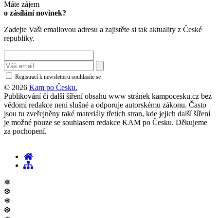
Máte zájem
o zásílání novinek?
Zadejte Vaši emailovou adresu a zajistěte si tak aktuality z České
republiky.
Registrací k newsletteru souhlasíte se
zásadami ochrany osobních údajů
© 2026
Kam po Česku.
Publikování či další šíření obsahu www stránek kampocesku.cz bez
vědomí redakce není slušné a odporuje autorskému zákonu. Často
jsou tu zveřejněny také materiály třetích stran, kde jejich další šíření
je možné pouze se souhlasem redakce KAM po Česku. Děkujeme
za pochopení.
❅
❆
❅
❆