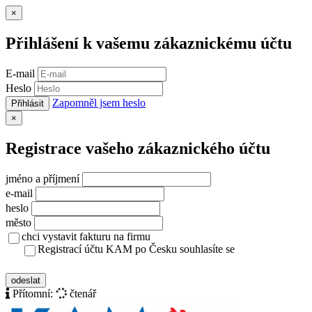
Zavřít
×
Přihlášení k vašemu zákaznickému účtu
E-mail
Heslo
Zapomněl jsem heslo
Přihlásit
Zavřít
×
Registrace vašeho zákaznického účtu
jméno a příjmení
e-mail
heslo
město
chci vystavit fakturu na firmu
Registrací účtu KAM po Česku souhlasíte se
zásady ochrany osobních údajů
odeslat
Přítomní:
čtenář