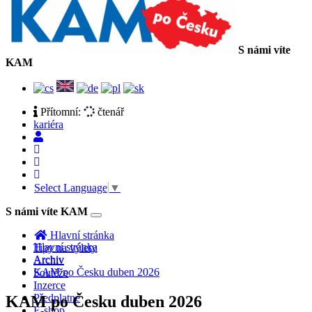
S námi víte
KAM
Přítomní:
čtenář
kariéra
Select Language
▼
S námi víte KAM
Toggle
navigation
Hlavní stránka
Hlavní stránka
Tipy na výlety
Archiv
Archiv
KAM po Česku duben 2026
Soutěže
Inzerce
Předplatné
KAM po Česku duben 2026
E-shop