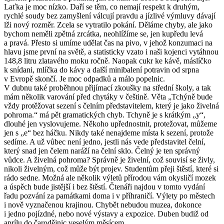
Laťka je moc nízko. Daří se těm, co nemají respekt k druhým,
rychlé soudy bez zamyšlení válcují pravdu a jízlivé výmluvy dávají
lži nový rozměr. Zcela se vytratilo pokání. Děláme chyby, ale jako
bychom neměli zpětná zrcátka, neohlížíme se, jen kupředu levá
a pravá. Přesto si umíme udělat čas na pivo, v jehož konzumaci na
hlavu jsme první na světě, a statisticky vzato i naši kojenci vytáhnou
148,8 litru zlatavého moku ročně. Naopak cukr ke kávě, máslíčko
k snídani, mlíčka do kávy a další minibalení potravin od srpna
v Evropě skončí. Je moc odpadků a málo popelnic.
V dubnu také proběhnou přijímací zkoušky na střední školy, a tak
mám několik varování před chytáky v češtině. Věta „Tchýně bude
vždy protěžovat sezení s čelním představitelem, který je jako živelná
pohroma.“ má pět gramatických chyb. Tchyně je s krátkým „y“,
dlouhé jen vyslovujeme. Někoho upřednostnit, protežovat, můžeme
jen s „e“ bez háčku. Nikdy také nenajdeme místa k sezení, protože
sedíme. A už vůbec není jedno, jestli nás vede představitel čelní,
který snad jen čelem naráží na čelní sklo. Čelný je ten správný
vůdce. A živelná pohroma? Správně je živelní, což souvisí se živly,
nikoli živelným, což může být projev. Studentům přeji štěstí, které si
rádo sedne. Možná ale několik výletů přírodou vám okysličí mozek
a úspěch bude jistější i bez štěstí. Čtenáři najdou v tomto vydání
řadu pozvání za památkami doma i v příhraničí. Výlety po městech
i nově vyznačenou krajinou. Chybět nebudou muzea, dokonce
i jedno pojízdné, nebo nové výstavy a expozice. Duben budiž od
aprílu do čarodějnic veselým měsícem.