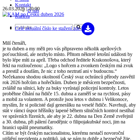
Kontakt
26.03.2026 | 20:00
O nás
Kariéra
Celé aktuální číslo
ke stažení zde
Milí čtenáři,
je tu duben a my měli pro vás připraveno několik aprílových
poťouchlostí, ale nezbylo místo. Přitom některé letošní události by
bylo lépe míti za apríl. Třeba odchod ředitele Krakonošova, který
řekl na rozloučenou: „Logo s hořcem a zvonkem českým má zvuk
a prestiž a doufám, že nic z toho neztratí ani v budoucnu.“
Nečekanou shodou okolností Český svaz ochránců přírody zasvětil
rok 2026 hořcům a hořečkům. Duben je měsícem bezpečnosti,
zvláště na silnici, kdy za buky vyrůstají policejní kontroly. Letos
proběhne číhání na řidiče 15. dubna a zaměří se na rychlost, pásy
a mobil za volantem. A protože jsou letos v dubnu i Velikonoce,
myslím, že si policisté dají generálku na veselé řidiče. Navrhuji, aby
stát v rámci úspor hříšníky lapené během silničních kontrol nestíhal
ve správních řízeních, ale aby je 22. dubna na Den Země zveřejnil
a 30. dubna, při pálení čarodějnic o filipojakubské noci, jim na
hranici upálil pneumatiky.
Cítím se být českým nacionalistou, kterému nestačí novoroční
ujištění prezidenta a politiků, jak se nám tu dobře a bezpečně žije.