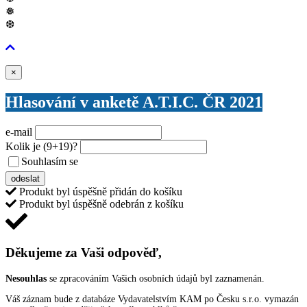
❅
❆
Zavřít
×
Hlasování v anketě A.T.I.C. ČR 2021
e-mail
Kolik je
(9+19)
?
Souhlasím se
VŠEOBECNÝMI PODMÍNKAMI ANKETY O CENY
odeslat
Produkt byl úspěšně přidán do košíku
Produkt byl úspěšně odebrán z košíku
Děkujeme za Vaši odpověď,
Nesouhlas
se zpracováním Vašich osobních údajů byl zaznamenán.
Váš záznam bude z databáze Vydavatelstvím KAM po Česku s.r.o. vymazán