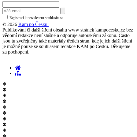
Registrací k newsletteru souhlasíte se
zásadami ochrany osobních údajů
© 2026
Kam po Česku.
Publikování či další šíření obsahu www stránek kampocesku.cz bez
vědomí redakce není slušné a odporuje autorskému zákonu. Často
jsou tu zveřejněny také materiály třetích stran, kde jejich další šíření
je možné pouze se souhlasem redakce KAM po Česku. Děkujeme
za pochopení.
❅
❆
❅
❆
❅
❆
❅
❆
❅
❆