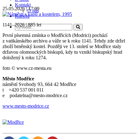
Kontakt
25.05.2026 | 17:09
O nás
Kariéra
1141–2026 | 885 let
První písemná zmínka o Modřicích (Modrici) pochází
z vatikánského archivu a váže se k roku 1141. Tehdy zde držel
zboží brněnský kostel. Později ve 13. století se Modřice staly
državou olomouckých biskupů, kdy tu vznikl biskupský hrad
doložený k roku 1274.
foto © www.cz-mesta.eu
Město Modřice
náměstí Svobody 93, 664 42 Modřice
t +420 537 001 011
e podatelna@mesto-modrice.cz
www.mesto-modrice.cz