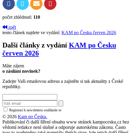
počet zhlédnutí:
110
zpět
tento článek najdete ve vydání:
KAM po Česku červen 2026
Další články z vydání
KAM po Česku
červen 2026
Máte zájem
o zásílání novinek?
Zadejte Vaši emailovou adresu a zajistěte si tak aktuality z České
republiky.
Registrací k newsletteru souhlasíte se
zásadami ochrany osobních údajů
© 2026
Kam po Česku.
Publikování či další šíření obsahu www stránek kampocesku.cz bez
vědomí redakce není slušné a odporuje autorskému zákonu. Často
jsou tu zveřejněny také materiály třetích stran, kde jejich další šíření