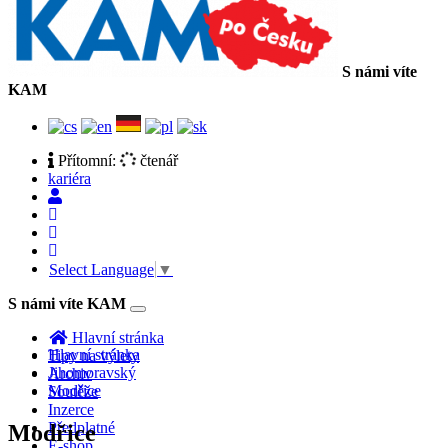
S námi víte
KAM
Přítomní:
čtenář
kariéra
Select Language
▼
S námi víte KAM
Toggle
navigation
Hlavní stránka
Hlavní stránka
Tipy na výlety
Jihomoravský
Archiv
Modřice
Soutěže
Inzerce
Předplatné
Modřice
E-shop