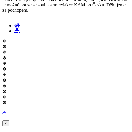
je možné pouze se souhlasem redakce KAM po Česku. Děkujeme
za pochopení.
❅
❆
❅
❆
❅
❆
❅
❆
❅
❆
❅
❆
Zavřít
×