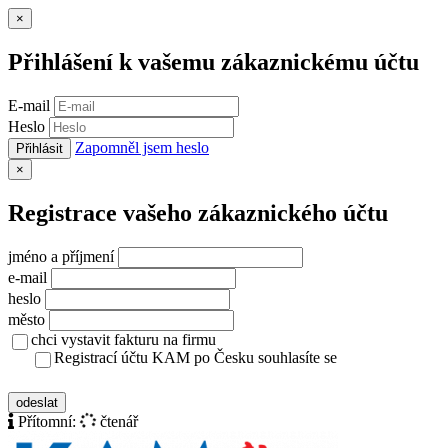
Zavřít
×
Přihlášení k vašemu zákaznickému účtu
E-mail
Heslo
Zapomněl jsem heslo
Přihlásit
Zavřít
×
Registrace vašeho zákaznického účtu
jméno a příjmení
e-mail
heslo
město
chci vystavit fakturu na firmu
Registrací účtu KAM po Česku souhlasíte se
zásady ochrany osobních údajů
odeslat
Přítomní:
čtenář