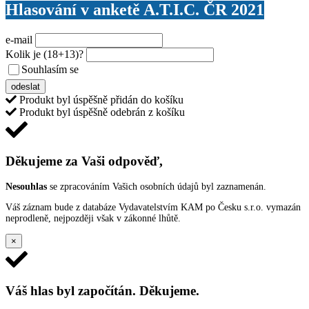
Hlasování v anketě A.T.I.C. ČR 2021
e-mail
Kolik je
(18+13)
?
Souhlasím se
VŠEOBECNÝMI PODMÍNKAMI ANKETY O CENY
odeslat
Produkt byl úspěšně přidán do košíku
Produkt byl úspěšně odebrán z košíku
Děkujeme za Vaši odpověď,
Nesouhlas
se zpracováním Vašich osobních údajů byl zaznamenán.
Váš záznam bude z databáze Vydavatelstvím KAM po Česku s.r.o. vymazán
neprodleně, nejpozději však v zákonné lhůtě.
×
Váš hlas byl započítán. Děkujeme.