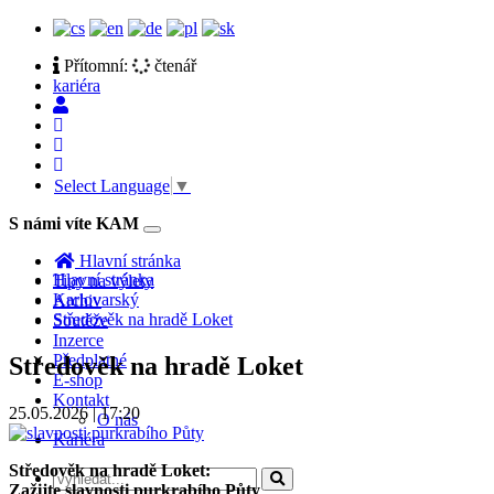
Přítomní:
čtenář
kariéra
Select Language
▼
S námi víte KAM
Toggle
navigation
Hlavní stránka
Hlavní stránka
Tipy na výlety
Karlovarský
Archiv
Středověk na hradě Loket
Soutěže
Inzerce
Předplatné
Středověk na hradě Loket
E-shop
Kontakt
25.05.2026 | 17:20
O nás
Kariéra
Středověk na hradě Loket:
Zažijte slavnosti purkrabího Půty