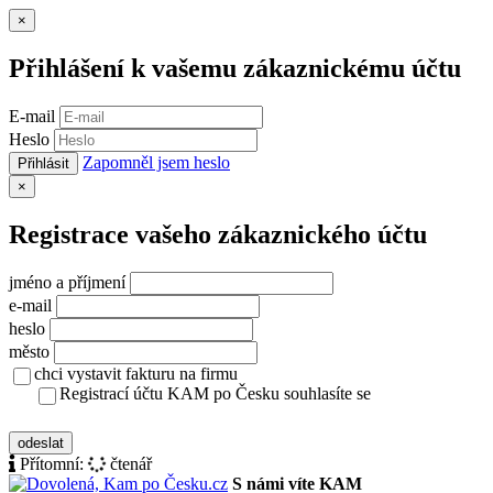
Zavřít
×
Přihlášení k vašemu zákaznickému účtu
E-mail
Heslo
Zapomněl jsem heslo
Přihlásit
Zavřít
×
Registrace vašeho zákaznického účtu
jméno a příjmení
e-mail
heslo
město
chci vystavit fakturu na firmu
Registrací účtu KAM po Česku souhlasíte se
zásady ochrany osobních údajů
odeslat
Přítomní:
čtenář
S námi víte KAM