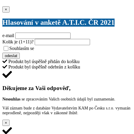
Zavřít
×
Hlasování v anketě A.T.I.C. ČR 2021
e-mail
Kolik je
(1+11)
?
Souhlasím se
VŠEOBECNÝMI PODMÍNKAMI ANKETY O CENY
odeslat
Produkt byl úspěšně přidán do košíku
Produkt byl úspěšně odebrán z košíku
Děkujeme za Vaši odpověď,
Nesouhlas
se zpracováním Vašich osobních údajů byl zaznamenán.
Váš záznam bude z databáze Vydavatelstvím KAM po Česku s.r.o. vymazán
neprodleně, nejpozději však v zákonné lhůtě.
×