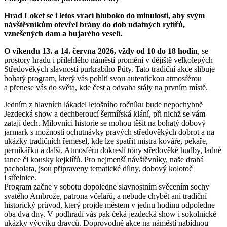
Hrad Loket se i letos vrací hluboko do minulosti, aby svým
návštěvníkům otevřel brány do dob udatných rytířů,
vznešených dam a bujarého veselí.
O víkendu 13. a 14. června 2026, vždy od 10 do 18 hodin
, se
prostory hradu i přilehlého náměstí promění v dějiště velkolepých
Středověkých slavností purkrabího Půty. Tato tradiční akce slibuje
bohatý program, který vás pohltí svou autentickou atmosférou
a přenese vás do světa, kde čest a odvaha stály na prvním místě.
Jedním z hlavních lákadel letošního ročníku bude nepochybně
Jezdecká show a dechberoucí šermířská klání, při nichž se vám
zatají dech. Milovníci historie se mohou těšit na bohatý dobový
jarmark s možností ochutnávky pravých středověkých dobrot a na
ukázky tradičních řemesel, kde lze spatřit mistra kováře, pekaře,
perníkářku a další. Atmosféru dokreslí tóny středověké hudby, ladné
tance či kousky kejklířů. Pro nejmenší návštěvníky, naše drahá
pacholata, jsou připraveny tematické dílny, dobový kolotoč
i střelnice.
Program začne v sobotu dopoledne slavnostním svěcením sochy
svatého Ambrože, patrona včelařů, a nebude chybět ani tradiční
historický průvod, který projde městem v jednu hodinu odpoledne
oba dva dny. V podhradí vás pak čeká jezdecká show i sokolnické
ukázky výcviku dravců. Doprovodné akce na náměstí nabídnou