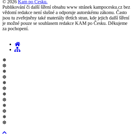
© 2026
Kam po Česku.
Publikování či další šíření obsahu www stránek kampocesku.cz bez
vědomí redakce není slušné a odporuje autorskému zákonu. Často
jsou tu zveřejněny také materiály třetích stran, kde jejich další šíření
je možné pouze se souhlasem redakce KAM po Česku. Děkujeme
za pochopení.
❅
❆
❅
❆
❅
❆
❅
❆
❅
❆
❅
❆