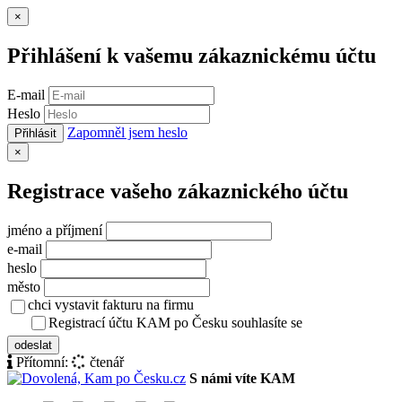
Zavřít
×
Přihlášení k vašemu zákaznickému účtu
E-mail
Heslo
Zapomněl jsem heslo
Přihlásit
Zavřít
×
Registrace vašeho zákaznického účtu
jméno a příjmení
e-mail
heslo
město
chci vystavit fakturu na firmu
Registrací účtu KAM po Česku souhlasíte se
zásady ochrany osob
odeslat
Přítomní:
čtenář
S námi víte KAM