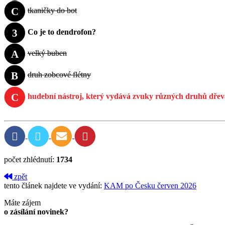
C
tkaničky do bot
3
Co je to dendrofon?
A
velký buben
B
druh zobcové flétny
C
hudební nástroj, který vydává zvuky různých druhů dřev
počet zhlédnutí:
1734
zpět
tento článek najdete ve vydání:
KAM po Česku červen 2026
Máte zájem
o zásílání novinek?