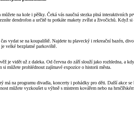
můžete na kole i pěšky. Čeká vás naučná stezka plná interaktivních prvk
ozezníte dendrofon a určitě tu potkáte makety zvířat a živočichů. Když s
 čas vydat se na koupaliště. Najdete tu plavecký i rekreační bazén, div
 je velké bezplatné parkoviště.
věž je vidět už z daleka. Od června do září slouží jako rozhledna, a k
 si můžete prohlédnout zajímavé expozice o historii města.
terý má na programu divadla, koncerty i pohádky pro děti. Další akce se 
ovnost můžete vyzkoušet u výhně s mistrem kovářem nebo na hrnčířském