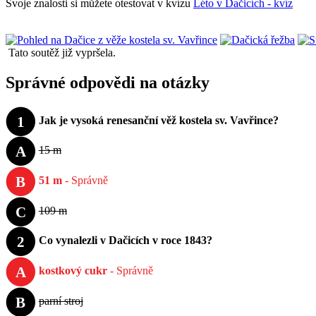
Svoje znalosti si můžete otestovat v kvízu
Léto v Dačicích - kvíz
Tato soutěž již vypršela.
Správné odpovědi na otázky
1
Jak je vysoká renesanční věž kostela sv. Vavřince?
A
15 m
B
51 m
- Správně
C
109 m
2
Co vynalezli v Dačicích v roce 1843?
A
kostkový cukr
- Správně
B
parní stroj