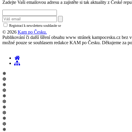
Zadejte Vaši emailovou adresu a zajistěte si tak aktuality z České repu
Registrací k newsletteru souhlasíte se
zásadami ochrany osobních údajů
© 2026
Kam po Česku.
Publikování či další šíření obsahu www stránek kampocesku.cz bez vědo
možné pouze se souhlasem redakce KAM po Česku. Děkujeme za po
❅
❆
❅
❆
❅
❆
❅
❆
❅
❆
❅