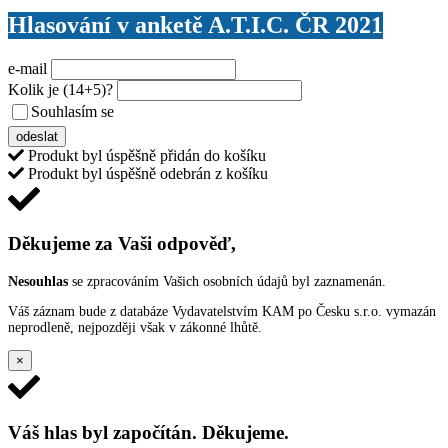
Hlasování v anketě A.T.I.C. ČR 2021
e-mail
Kolik je
(14+5)
?
Souhlasím se
VŠEOBECNÝMI PODMÍNKAMI ANKETY O CENY
odeslat
Produkt byl úspěšně přidán do košíku
Produkt byl úspěšně odebrán z košíku
Děkujeme za Vaši odpověď,
Nesouhlas
se zpracováním Vašich osobních údajů byl zaznamenán.
Váš záznam bude z databáze Vydavatelstvím KAM po Česku s.r.o. vymazán
neprodleně, nejpozději však v zákonné lhůtě.
×
Váš hlas byl započítán. Děkujeme.