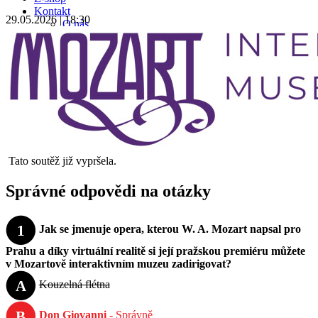
Kontakt
29.05.2026 | 18:30
O nás
Kariéra
Tato soutěž již vypršela.
Správné odpovědi na otázky
1
Jak se jmenuje opera, kterou W. A. Mozart napsal pro
Prahu a díky virtuální realitě si její pražskou premiéru můžete
v Mozartově interaktivním muzeu zadirigovat?
A
Kouzelná flétna
B
Don Giovanni
- Správně