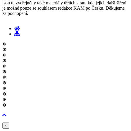
jsou tu zveřejněny také materiály třetích stran, kde jejich další šíření
je možné pouze se souhlasem redakce KAM po Česku. Děkujeme
za pochopení.
❅
❆
❅
❆
❅
❆
❅
❆
❅
❆
❅
❆
Zavřít
×