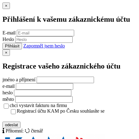
Zavřít
×
Přihlášení k vašemu zákaznickému účtu
E-mail
Heslo
Zapomněl jsem heslo
Přihlásit
Zavřít
×
Registrace vašeho zákaznického účtu
jméno a příjmení
e-mail
heslo
město
chci vystavit fakturu na firmu
Registrací účtu KAM po Česku souhlasíte se
zásady ochrany osobních údajů
odeslat
Přítomní:
čtenář