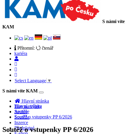
S námi víte
KAM
Přítomní:
čtenář
kariéra
Select Language
▼
S námi víte KAM
Toggle
navigation
Hlavní stránka
Hlavní stránka
Tipy na výlety
Soutěže
Archiv
Soutěž o vstupenky PP 6/2026
Soutěže
Inzerce
Předplatné
Soutěž o vstupenky PP 6/2026
E-shop