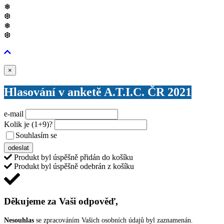
❅
❆
❅
❆
Zavřít
×
Hlasování v anketě A.T.I.C. ČR 2021
e-mail
Kolik je
(1+9)
?
Souhlasím se
VŠEOBECNÝMI PODMÍNKAMI ANKETY O CENY
odeslat
Produkt byl úspěšně přidán do košíku
Produkt byl úspěšně odebrán z košíku
Děkujeme za Vaši odpověď,
Nesouhlas
se zpracováním Vašich osobních údajů byl zaznamenán.