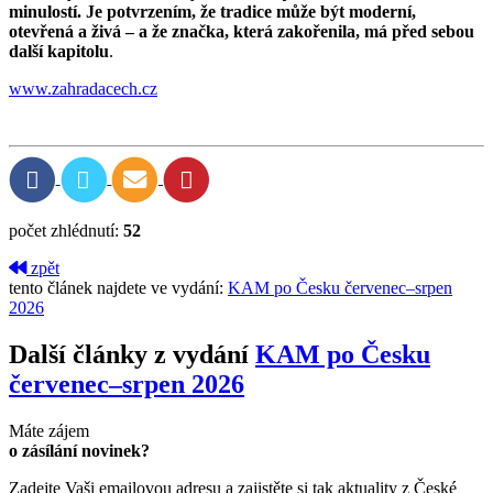
minulostí. Je potvrzením, že tradice může být moderní,
otevřená a živá – a že značka, která zakořenila, má před sebou
další kapitolu
.
www.zahradacech.cz
počet zhlédnutí:
52
zpět
tento článek najdete ve vydání:
KAM po Česku červenec–srpen
2026
Další články z vydání
KAM po Česku
červenec–srpen 2026
Máte zájem
o zásílání novinek?
Zadejte Vaši emailovou adresu a zajistěte si tak aktuality z České