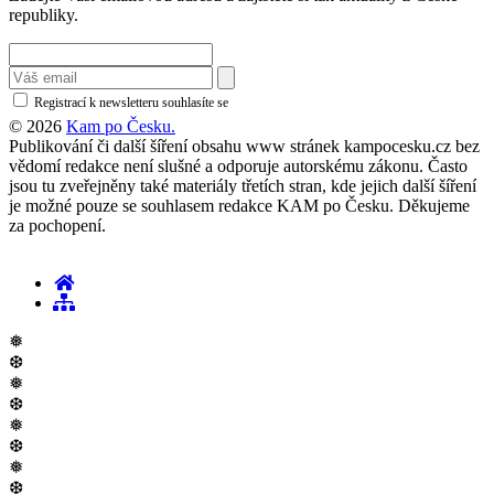
republiky.
Registrací k newsletteru souhlasíte se
zásadami ochrany osobních údajů
© 2026
Kam po Česku.
Publikování či další šíření obsahu www stránek kampocesku.cz bez
vědomí redakce není slušné a odporuje autorskému zákonu. Často
jsou tu zveřejněny také materiály třetích stran, kde jejich další šíření
je možné pouze se souhlasem redakce KAM po Česku. Děkujeme
za pochopení.
❅
❆
❅
❆
❅
❆
❅
❆