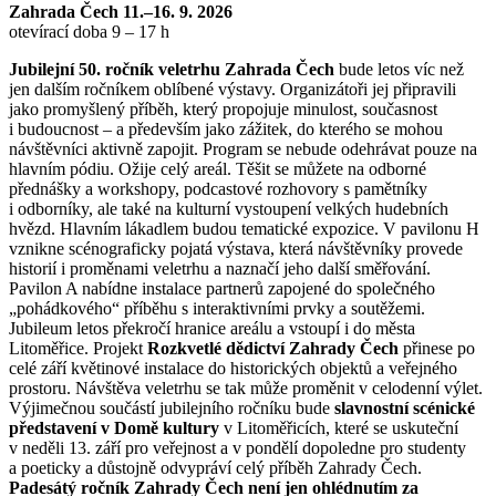
Zahrada Čech 11.–16. 9. 2026
otevírací doba 9 – 17 h
Jubilejní 50. ročník veletrhu Zahrada Čech
bude letos víc než
jen dalším ročníkem oblíbené výstavy. Organizátoři jej připravili
jako promyšlený příběh, který propojuje minulost, současnost
i budoucnost – a především jako zážitek, do kterého se mohou
návštěvníci aktivně zapojit. Program se nebude odehrávat pouze na
hlavním pódiu. Ožije celý areál. Těšit se můžete na odborné
přednášky a workshopy, podcastové rozhovory s pamětníky
i odborníky, ale také na kulturní vystoupení velkých hudebních
hvězd. Hlavním lákadlem budou tematické expozice. V pavilonu H
vznikne scénograficky pojatá výstava, která návštěvníky provede
historií i proměnami veletrhu a naznačí jeho další směřování.
Pavilon A nabídne instalace partnerů zapojené do společného
„pohádkového“ příběhu s interaktivními prvky a soutěžemi.
Jubileum letos překročí hranice areálu a vstoupí i do města
Litoměřice. Projekt
Rozkvetlé dědictví Zahrady Čech
přinese po
celé září květinové instalace do historických objektů a veřejného
prostoru. Návštěva veletrhu se tak může proměnit v celodenní výlet.
Výjimečnou součástí jubilejního ročníku bude
slavnostní scénické
představení v Domě kultury
v Litoměřicích, které se uskuteční
v neděli 13. září pro veřejnost a v pondělí dopoledne pro studenty
a poeticky a důstojně odvypráví celý příběh Zahrady Čech.
Padesátý ročník Zahrady Čech není jen ohlédnutím za