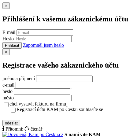
Zavřít
×
Přihlášení k vašemu zákaznickému účtu
E-mail
Heslo
Zapomněl jsem heslo
Přihlásit
Zavřít
×
Registrace vašeho zákaznického účtu
jméno a příjmení
e-mail
heslo
město
chci vystavit fakturu na firmu
Registrací účtu KAM po Česku souhlasíte se
zásady ochrany osobních údajů
odeslat
Přítomní:
čtenář
S námi víte KAM